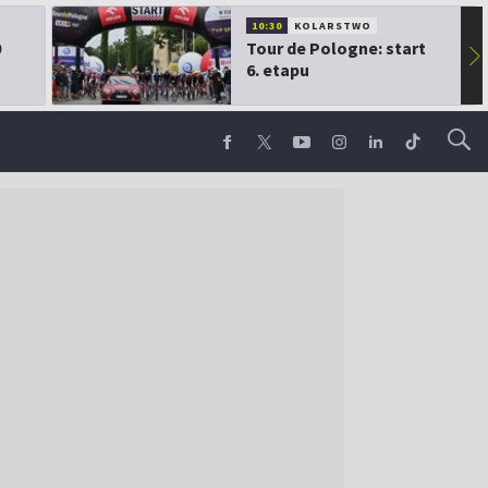
10:30
KOLARSTWO
0
Tour de Pologne: start
▶
6. etapu