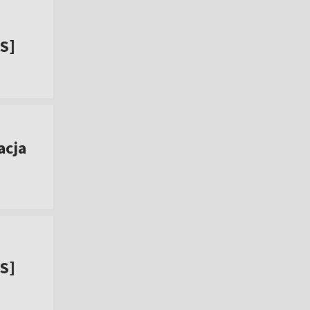
IS]
acja
IS]