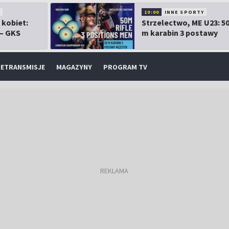
10:00
INNE SPORTY
 kobiet:
Strzelectwo, ME U23: 5
 – GKS
m karabin 3 postawy
mężczyzn
ETRANSMISJE
MAGAZYNY
PROGRAM TV