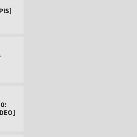
PIS]
o
0:
IDEO]