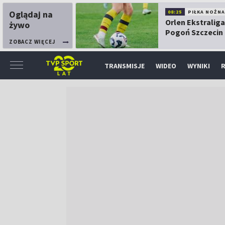
Oglądaj na
08:25
PIŁKA NOŻNA
Orlen Ekstraliga
żywo
Pogoń Szczecin
Górnik Łęczna
ZOBACZ WIĘCEJ
TRANSMISJE
WIDEO
WYNIKI
R