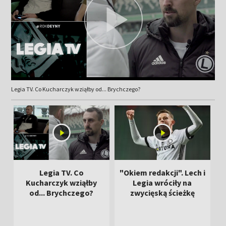
Legia TV. Co Kucharczyk wziąłby od... Brychczego?
Legia TV. Co
"Okiem redakcji". Lech i
Kucharczyk wziąłby
Legia wróciły na
od... Brychczego?
zwycięską ścieżkę
s