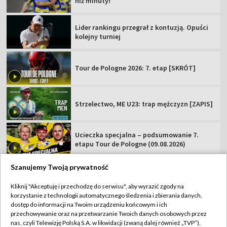
niż minuty!
Lider rankingu przegrał z kontuzją. Opuści
kolejny turniej
Tour de Pologne 2026: 7. etap [SKRÓT]
Strzelectwo, ME U23: trap mężczyzn [ZAPIS]
Ucieczka specjalna – podsumowanie 7.
etapu Tour de Pologne (09.08.2026)
Szanujemy Twoją prywatność
Kliknij "Akceptuję i przechodzę do serwisu", aby wyrazić zgody na
korzystanie z technologii automatycznego śledzenia i zbierania danych,
TVP
dostęp do informacji na Twoim urządzeniu końcowym i ich
Abonament TVP
Regulamin TVP
przechowywanie oraz na przetwarzanie Twoich danych osobowych przez
nas, czyli Telewizję Polską S.A. w likwidacji (zwaną dalej również „TVP”),