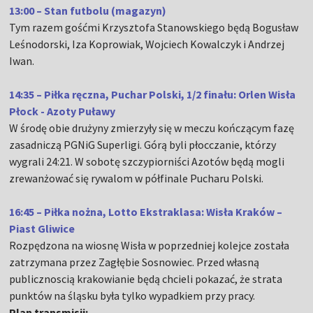
13:00 – Stan futbolu (magazyn)
Tym razem gośćmi Krzysztofa Stanowskiego będą Bogusław
Leśnodorski, Iza Koprowiak, Wojciech Kowalczyk i Andrzej
Iwan.
14:35 – Piłka ręczna, Puchar Polski, 1/2 finału: Orlen Wisła
Płock - Azoty Puławy
W środę obie drużyny zmierzyły się w meczu kończącym fazę
zasadniczą PGNiG Superligi. Górą byli płocczanie, którzy
wygrali 24:21. W sobotę szczypiorniści Azotów będą mogli
zrewanżować się rywalom w półfinale Pucharu Polski.
16:45 – Piłka nożna, Lotto Ekstraklasa: Wisła Kraków –
Piast Gliwice
Rozpędzona na wiosnę Wisła w poprzedniej kolejce została
zatrzymana przez Zagłębie Sosnowiec. Przed własną
publicznoscią krakowianie będą chcieli pokazać, że strata
punktów na śląsku była tylko wypadkiem przy pracy.
Plan transmisji: