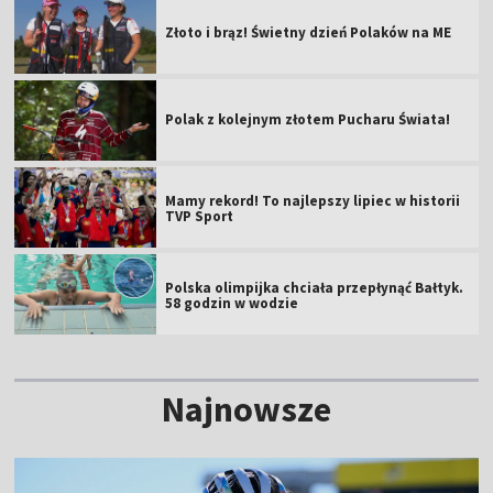
Złoto i brąz! Świetny dzień Polaków na ME
Polak z kolejnym złotem Pucharu Świata!
Mamy rekord! To najlepszy lipiec w historii
TVP Sport
Polska olimpijka chciała przepłynąć Bałtyk.
58 godzin w wodzie
Najnowsze