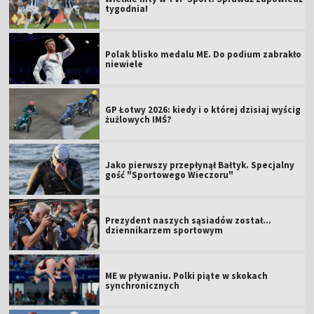
tygodnia!
Polak blisko medalu ME. Do podium zabrakło
niewiele
GP Łotwy 2026: kiedy i o której dzisiaj wyścig
żużlowych IMŚ?
Jako pierwszy przepłynął Bałtyk. Specjalny
gość "Sportowego Wieczoru"
Prezydent naszych sąsiadów został...
dziennikarzem sportowym
ME w pływaniu. Polki piąte w skokach
synchronicznych