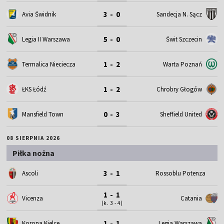
3 - 0
Avia Świdnik
Sandecja N. Sącz
5 - 0
Legia II Warszawa
Świt Szczecin
1 - 2
Termalica Nieciecza
Warta Poznań
1 - 2
ŁKS Łódź
Chrobry Głogów
0 - 3
Mansfield Town
Sheffield United
08 SIERPNIA 2026
Piłka nożna
3 - 1
Ascoli
Rossoblu Potenza
1 - 1
Vicenza
Catania
(k. 3 - 4)
1 - 1
Korona Kielce
Legia Warszawa