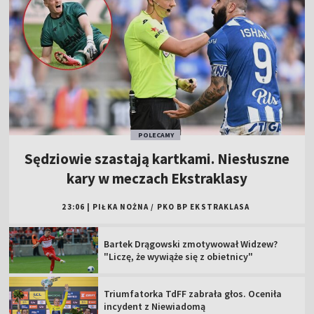
POLECAMY
Sędziowie szastają kartkami. Niesłuszne
kary w meczach Ekstraklasy
23:06
|
PIŁKA NOŻNA
/
PKO BP EKSTRAKLASA
Bartek Drągowski zmotywował Widzew?
"Liczę, że wywiąże się z obietnicy"
Triumfatorka TdFF zabrała głos. Oceniła
incydent z Niewiadomą