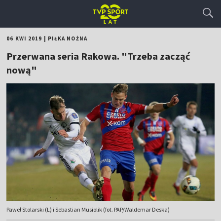
06 KWI 2019
|
PIŁKA NOŻNA
Przerwana seria Rakowa. "Trzeba zacząć
nową"
Paweł Stolarski (L) i Sebastian Musiolik (fot. PAP/Waldemar Deska)