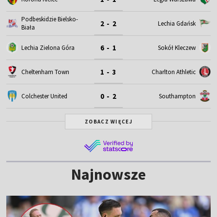
Podbeskidzie Bielsko-
2 - 2
Lechia Gdańsk
Biała
6 - 1
Lechia Zielona Góra
Sokół Kleczew
1 - 3
Cheltenham Town
Charlton Athletic
0 - 2
Colchester United
Southampton
ZOBACZ WIĘCEJ
Najnowsze