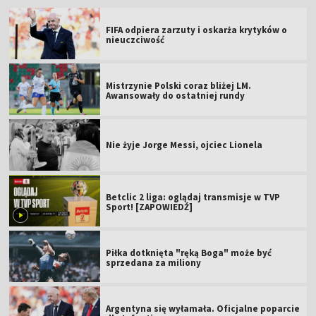
FIFA odpiera zarzuty i oskarża krytyków o
nieuczciwość
Mistrzynie Polski coraz bliżej LM.
Awansowały do ostatniej rundy
Nie żyje Jorge Messi, ojciec Lionela
Betclic 2 liga: oglądaj transmisje w TVP
Sport! [ZAPOWIEDŹ]
Piłka dotknięta "ręką Boga" może być
sprzedana za miliony
Argentyna się wyłamała. Oficjalne poparcie