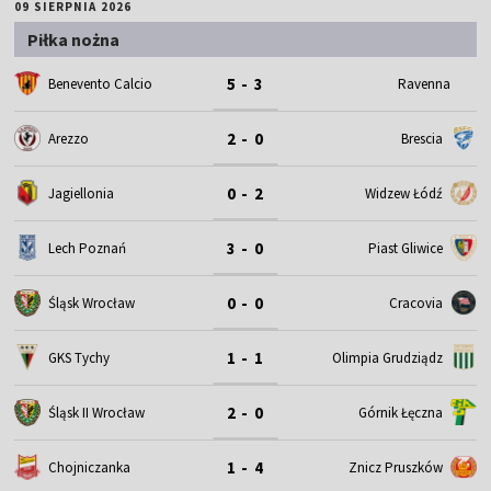
09 SIERPNIA 2026
Piłka nożna
5 - 3
Benevento Calcio
Ravenna
2 - 0
Arezzo
Brescia
0 - 2
Jagiellonia
Widzew Łódź
3 - 0
Lech Poznań
Piast Gliwice
0 - 0
Śląsk Wrocław
Cracovia
1 - 1
GKS Tychy
Olimpia Grudziądz
2 - 0
Śląsk II Wrocław
Górnik Łęczna
1 - 4
Chojniczanka
Znicz Pruszków