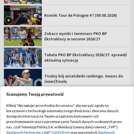
Kroniki Tour de Pologne #7 (09.08.2026)
Zobacz wyniki i terminarz PKO BP
Ekstraklasy w sezonie 2026/27
Tabela PKO BP Ekstraklasy 2026/27: sprawdź
aktualną sytuację
Trudny bój wiceliderki rankingu. Awans do
ćwierćfinału
Szanujemy Twoją prywatność
Kliknij "Akceptuję i przechodzę do serwisu", aby wyrazić zgody na
korzystanie z technologii automatycznego śledzenia i zbierania danych,
TVP
dostęp do informacji na Twoim urządzeniu końcowym i ich
przechowywanie oraz na przetwarzanie Twoich danych osobowych przez
Abonament TVP
Regulamin TVP
nas, czyli Telewizję Polską S.A. w likwidacji (zwaną dalej również „TVP”),
Polityka prywatności
Sklep TVP
Zaufanych Partnerów z IAB* (1201 firm)
oraz pozostałych
Zaufanych