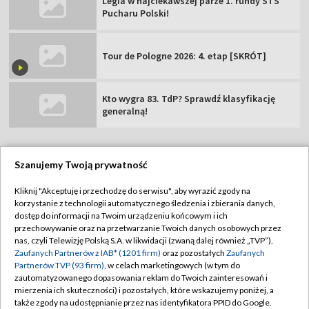
Legia w najciekawszej parze 1. rundy STS
Pucharu Polski!
Tour de Pologne 2026: 4. etap [SKRÓT]
Kto wygra 83. TdP? Sprawdź klasyfikację
generalną!
Szanujemy Twoją prywatność
TVP
Kliknij "Akceptuję i przechodzę do serwisu", aby wyrazić zgody na
korzystanie z technologii automatycznego śledzenia i zbierania danych,
Abonament TVP
Regulamin TVP
dostęp do informacji na Twoim urządzeniu końcowym i ich
Polityka prywatności
Sklep TVP
przechowywanie oraz na przetwarzanie Twoich danych osobowych przez
nas, czyli Telewizję Polską S.A. w likwidacji (zwaną dalej również „TVP”),
Biuro Reklamy
Moje zgody
Zaufanych Partnerów z IAB* (1201 firm)
oraz pozostałych
Zaufanych
Partnerów TVP (93 firm)
, w celach marketingowych (w tym do
Oferta Handlowa
Biuro reklamy
zautomatyzowanego dopasowania reklam do Twoich zainteresowań i
mierzenia ich skuteczności) i pozostałych, które wskazujemy poniżej, a
Telegazeta ogłoszenia
Kontakt
także zgody na udostępnianie przez nas identyfikatora PPID do Google.