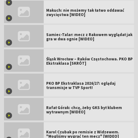
Makuch: nie możemy tak łatwo oddawać
zwycięstwa [WIDEO]
Samiec-Talar: mecz z Rakowem wyglądał jak
gra w dwa ognie [WIDEO]
Śląsk Wrocław – Raków Częstochowa. PKO BP
Ekstraklasa [SKRÓT]
PKO BP Ekstraklasa 2026/27: oglądaj
transmisje w TVP Sport!
Rafał Górak: chcę, żeby GKS był klubem
wytrawnym [WIDEO]
Karol Czubak po remisie z Widzewem.
"Mogliśmy wygrać ten mecz" [WIDEO]