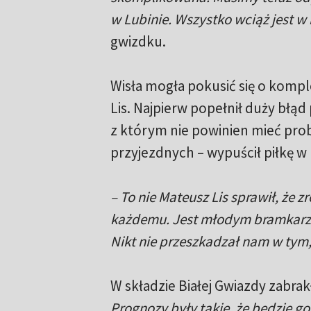
w Lubinie. Wszystko wciąż jest w
gwizdku.
Wisła mogła pokusić się o kompl
Lis. Najpierw popełnił duży błąd p
z którym nie powinien mieć prob
przyjezdnych – wypuścił piłkę w p
– To nie Mateusz Lis sprawił, że 
każdemu. Jest młodym bramkarzem
Nikt nie przeszkadzał nam w tym, a
W składzie Białej Gwiazdy zabr
Prognozy były takie, że będzie go