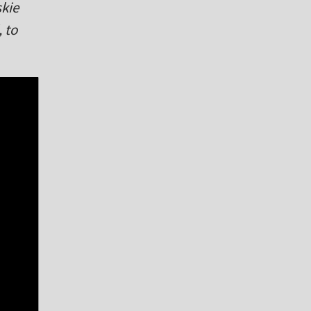
skie
 to