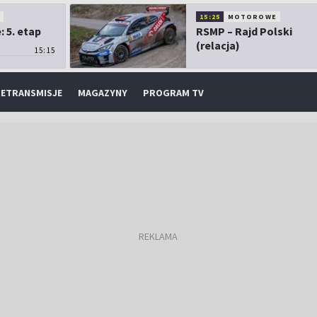
O
15:25
MOTOROWE
 5. etap
RSMP – Rajd Polski
(relacja)
15:15
ETRANSMISJE
MAGAZYNY
PROGRAM TV