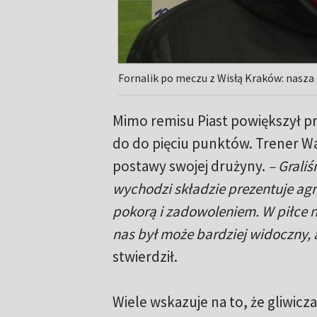
Fornalik po meczu z Wisłą Kraków: nasz
Mimo remisu Piast powiększył pr
do do pięciu punktów. Trener W
postawy swojej drużyny.
– Grali
wychodzi składzie prezentuje agr
pokorą i zadowoleniem. W piłce n
nas był może bardziej widoczny, 
stwierdził.
Wiele wskazuje na to, że gliwic