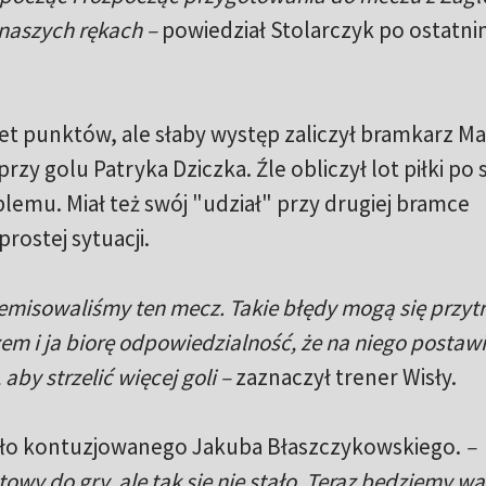
 naszych rękach –
powiedział Stolarczyk po ostatn
et punktów, ale słaby występ zaliczył bramkarz M
rzy golu Patryka Dziczka. Źle obliczył lot piłki po 
lemu. Miał też swój "udział" przy drugiej bramce
rostej sytuacji.
zremisowaliśmy ten mecz. Takie błędy mogą się przytr
 i ja biorę odpowiedzialność, że na niego postaw
by strzelić więcej goli –
zaznaczył trener Wisły.
akło kontuzjowanego Jakuba Błaszczykowskiego.
–
towy do gry, ale tak się nie stało. Teraz będziemy wa