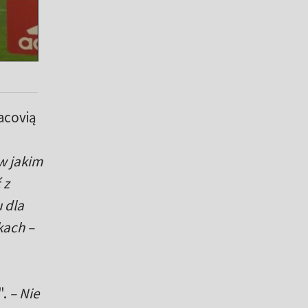
acovią
 w jakim
 z
 dla
kach –
".
– Nie