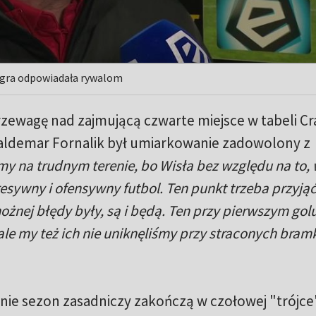
a gra odpowiadała rywalom
zewagę nad zajmującą czwarte miejsce w tabeli Cr
aldemar Fornalik był umiarkowanie zadowolony z
śmy na trudnym terenie, bo Wisła bez względu na to,
esywny i ofensywny futbol. Ten punkt trzeba przyjąć
ożnej błędy były, są i będą. Ten przy pierwszym golu
ale my też ich nie uniknęliśmy przy straconych bram
zanie sezon zasadniczy zakończą w czołowej "trójce