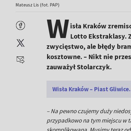
Mateusz Lis (fot. PAP)
W
isła Kraków zremiso
Lotto Ekstraklasy.
zwycięstwo, ale błędy bram
kosztowne. – Nikt nie przes
zauważył Stolarczyk.
Wisła Kraków – Piast Gliwic
– Na pewno czujemy duży niedosyt
przypadkowo na tym miejscu w tab
skomplikowana. Musimy teraz od