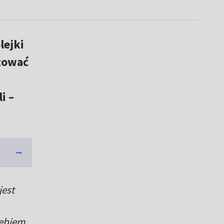
lejki
ętować
i –
jest
łębiem