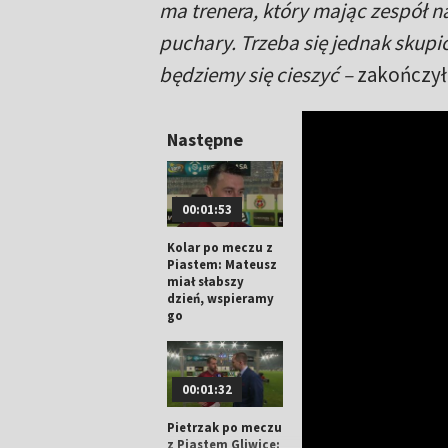
ma trenera, który mając zespół na
puchary. Trzeba się jednak skupić 
będziemy się cieszyć –
zakończył
Następne
00:01:53
Kolar po meczu z
Piastem: Mateusz
miał słabszy
dzień, wspieramy
go
00:01:32
Pietrzak po meczu
z Piastem Gliwice: