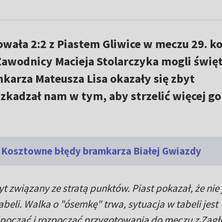
wała 2:2 z Piastem Gliwice w meczu 29. ko
 Zawodnicy Macieja Stolarczyka mogli świ
karza Mateusza Lisa okazały się zbyt
zkadzał nam w tym, aby strzelić więcej gol
e. Kosztowne błędy bramkarza Białej Gwiazdy
 związany ze stratą punktów. Piast pokazał, że nie 
eli. Walka o "ósemkę" trwa, sytuacja w tabeli jest
począć i rozpocząć przygotowania do meczu z Zag