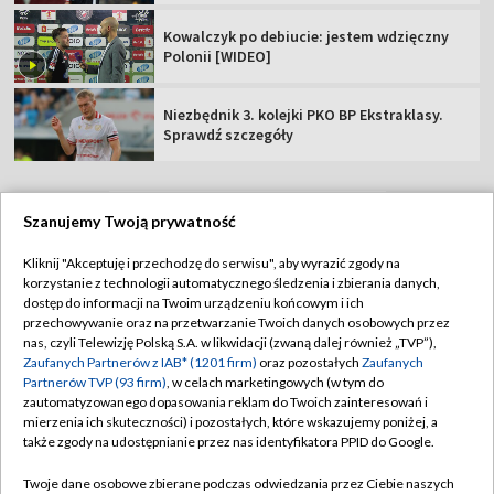
Kowalczyk po debiucie: jestem wdzięczny
Polonii [WIDEO]
Niezbędnik 3. kolejki PKO BP Ekstraklasy.
Sprawdź szczegóły
Szanujemy Twoją prywatność
TVP
Kliknij "Akceptuję i przechodzę do serwisu", aby wyrazić zgody na
korzystanie z technologii automatycznego śledzenia i zbierania danych,
Abonament TVP
Regulamin TVP
dostęp do informacji na Twoim urządzeniu końcowym i ich
Polityka prywatności
Sklep TVP
przechowywanie oraz na przetwarzanie Twoich danych osobowych przez
nas, czyli Telewizję Polską S.A. w likwidacji (zwaną dalej również „TVP”),
Biuro Reklamy
Moje zgody
Zaufanych Partnerów z IAB* (1201 firm)
oraz pozostałych
Zaufanych
Partnerów TVP (93 firm)
, w celach marketingowych (w tym do
Oferta Handlowa
Biuro reklamy
zautomatyzowanego dopasowania reklam do Twoich zainteresowań i
mierzenia ich skuteczności) i pozostałych, które wskazujemy poniżej, a
Telegazeta ogłoszenia
Kontakt
także zgody na udostępnianie przez nas identyfikatora PPID do Google.
Emisja w TVP
Twoje dane osobowe zbierane podczas odwiedzania przez Ciebie naszych