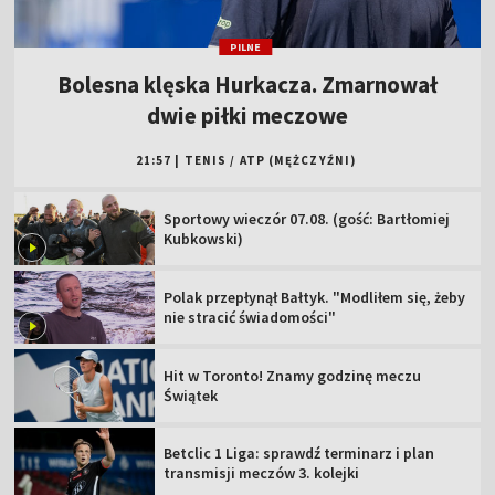
PILNE
Bolesna klęska Hurkacza. Zmarnował
dwie piłki meczowe
21:57
|
TENIS
/
ATP (MĘŻCZYŹNI)
Sportowy wieczór 07.08. (gość: Bartłomiej
Kubkowski)
Polak przepłynął Bałtyk. "Modliłem się, żeby
nie stracić świadomości"
Hit w Toronto! Znamy godzinę meczu
Świątek
Betclic 1 Liga: sprawdź terminarz i plan
transmisji meczów 3. kolejki