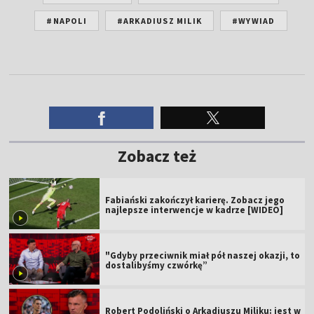
#NAPOLI
#ARKADIUSZ MILIK
#WYWIAD
Zobacz też
Fabiański zakończył karierę. Zobacz jego
najlepsze interwencje w kadrze [WIDEO]
"Gdyby przeciwnik miał pół naszej okazji, to
dostalibyśmy czwórkę”
Robert Podoliński o Arkadiuszu Miliku: jest w