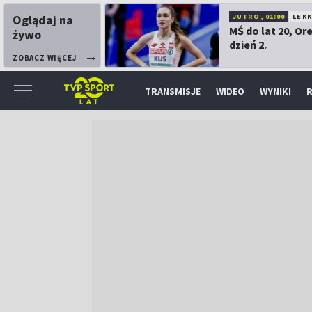
Oglądaj na
JUTRO, 01:00
LEK
MŚ do lat 20, Or
żywo
dzień 2.
ZOBACZ WIĘCEJ
TRANSMISJE
WIDEO
WYNIKI
R