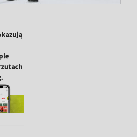
okazują
ple
rzutach
.