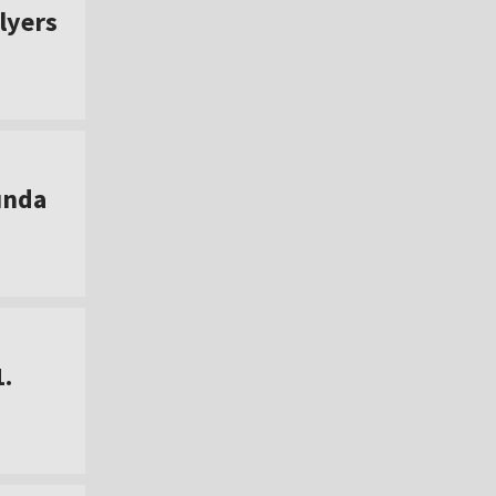
lyers
unda
1.