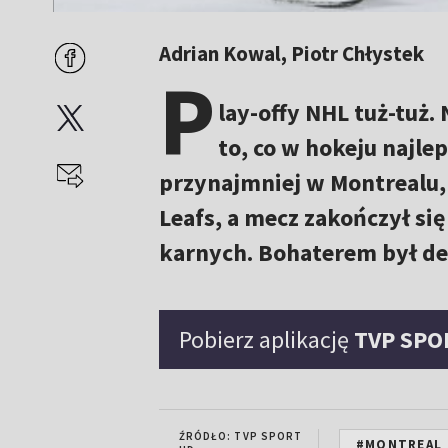
Adrian Kowal, Piotr Chłystek
P
lay-offy NHL tuż-tuż.
to, co w hokeju najle
przynajmniej w Montrealu,
Leafs, a mecz zakończył się
karnych. Bohaterem był de
Pobierz aplikację
TVP SPO
ŹRÓDŁO: TVP SPORT
#MONTREAL 