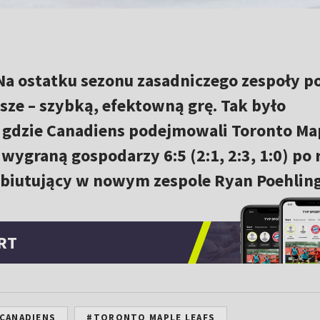
 Na ostatku sezonu zasadniczego zespoły p
psze – szybką, efektowną grę. Tak było
 gdzie Canadiens podejmowali Toronto Ma
 wygraną gospodarzy 6:5 (2:1, 2:3, 1:0) po 
biutujący w nowym zespole Ryan Poehling
RT
CANADIENS
#TORONTO MAPLE LEAFS