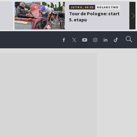
JUTRO, 08:55
KOLARSTWO
Tour de Pologne: start
▶
5. etapu