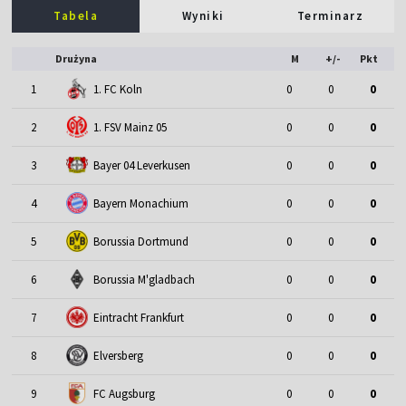
Tabela
Wyniki
Terminarz
Drużyna
M
+/-
Pkt
1
1. FC Koln
0
0
0
2
1. FSV Mainz 05
0
0
0
3
Bayer 04 Leverkusen
0
0
0
4
Bayern Monachium
0
0
0
5
Borussia Dortmund
0
0
0
6
Borussia M'gladbach
0
0
0
7
Eintracht Frankfurt
0
0
0
8
Elversberg
0
0
0
9
FC Augsburg
0
0
0