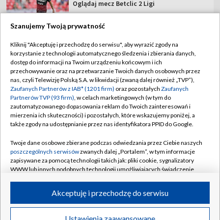
Oglądaj mecz Betclic 2 Ligi
Szanujemy Twoją prywatność
Kliknij "Akceptuję i przechodzę do serwisu", aby wyrazić zgody na
korzystanie z technologii automatycznego śledzenia i zbierania danych,
TVP
dostęp do informacji na Twoim urządzeniu końcowym i ich
Abonament TVP
Regulamin TVP
przechowywanie oraz na przetwarzanie Twoich danych osobowych przez
nas, czyli Telewizję Polską S.A. w likwidacji (zwaną dalej również „TVP”),
Polityka prywatności
Sklep TVP
Zaufanych Partnerów z IAB* (1201 firm)
oraz pozostałych
Zaufanych
Partnerów TVP (93 firm)
, w celach marketingowych (w tym do
Biuro Reklamy
Moje zgody
zautomatyzowanego dopasowania reklam do Twoich zainteresowań i
mierzenia ich skuteczności) i pozostałych, które wskazujemy poniżej, a
Oferta Handlowa
Biuro reklamy
także zgody na udostępnianie przez nas identyfikatora PPID do Google.
Telegazeta ogłoszenia
Kontakt
Twoje dane osobowe zbierane podczas odwiedzania przez Ciebie naszych
Emisja w TVP
poszczególnych serwisów
zwanych dalej „Portalem”, w tym informacje
zapisywane za pomocą technologii takich jak: pliki cookie, sygnalizatory
Kanały
Rada Programowa
WWW lub innych podobnych technologii umożliwiających świadczenie
dopasowanych i bezpiecznych usług, personalizację treści oraz reklam,
Ogłoszenia przetargowe
udostępnianie funkcji mediów społecznościowych oraz analizowanie
©2026 Telewizja Polska Spółka Akcyjna w likwidacji
Akceptuję i przechodzę do serwisu
ruchu w Internecie.
Akademia Telewizyjna
Informacje o nadawcy
Twoje dane osobowe zbierane podczas odwiedzania przez Ciebie
Ustawienia zaawansowane