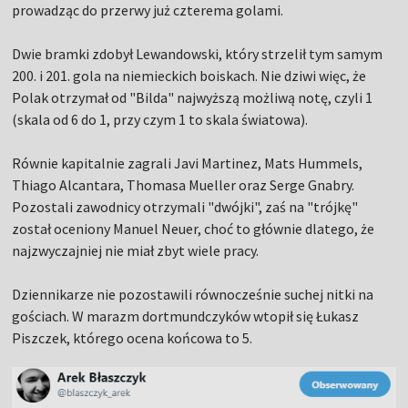
prowadząc do przerwy już czterema golami.
Dwie bramki zdobył Lewandowski, który strzelił tym samym
200. i 201. gola na niemieckich boiskach. Nie dziwi więc, że
Polak otrzymał od "Bilda" najwyższą możliwą notę, czyli 1
(skala od 6 do 1, przy czym 1 to skala światowa).
Równie kapitalnie zagrali Javi Martinez, Mats Hummels,
Thiago Alcantara, Thomasa Mueller oraz Serge Gnabry.
Pozostali zawodnicy otrzymali "dwójki", zaś na "trójkę"
został oceniony Manuel Neuer, choć to głównie dlatego, że
najzwyczajniej nie miał zbyt wiele pracy.
Dziennikarze nie pozostawili równocześnie suchej nitki na
gościach. W marazm dortmundczyków wtopił się Łukasz
Piszczek, którego ocena końcowa to 5.