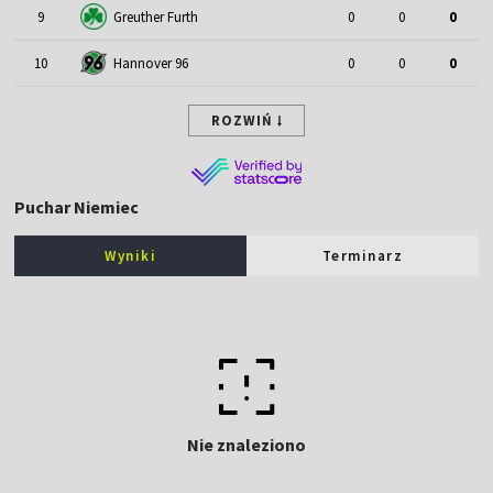
9
Greuther Furth
0
0
0
10
Hannover 96
0
0
0
ROZWIŃ
Puchar Niemiec
Wyniki
Terminarz
Nie znaleziono