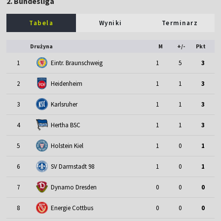
2. Bundesliga
Tabela
Wyniki
Terminarz
Drużyna
M
+/-
Pkt
1
Eintr. Braunschweig
1
5
3
2
Heidenheim
1
1
3
3
Karlsruher
1
1
3
4
Hertha BSC
1
1
3
5
Holstein Kiel
1
0
1
6
SV Darmstadt 98
1
0
1
7
Dynamo Dresden
0
0
0
8
Energie Cottbus
0
0
0