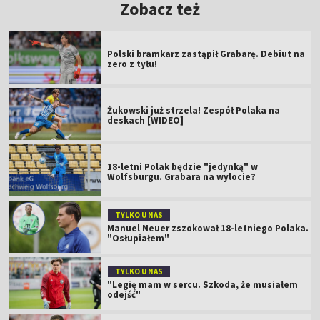
Zobacz też
Polski bramkarz zastąpił Grabarę. Debiut na
zero z tyłu!
Żukowski już strzela! Zespół Polaka na
deskach [WIDEO]
18-letni Polak będzie "jedynką" w
Wolfsburgu. Grabara na wylocie?
TYLKO U NAS
Manuel Neuer zszokował 18-letniego Polaka.
"Osłupiałem"
TYLKO U NAS
"Legię mam w sercu. Szkoda, że musiałem
odejść"