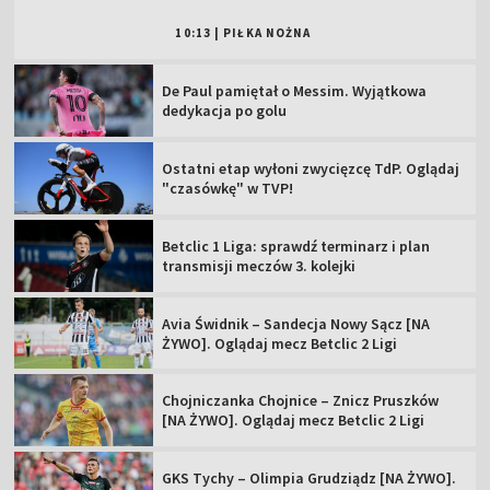
10:13
|
PIŁKA NOŻNA
De Paul pamiętał o Messim. Wyjątkowa
dedykacja po golu
Ostatni etap wyłoni zwycięzcę TdP. Oglądaj
"czasówkę" w TVP!
Betclic 1 Liga: sprawdź terminarz i plan
transmisji meczów 3. kolejki
Avia Świdnik – Sandecja Nowy Sącz [NA
ŻYWO]. Oglądaj mecz Betclic 2 Ligi
Chojniczanka Chojnice – Znicz Pruszków
[NA ŻYWO]. Oglądaj mecz Betclic 2 Ligi
GKS Tychy – Olimpia Grudziądz [NA ŻYWO].