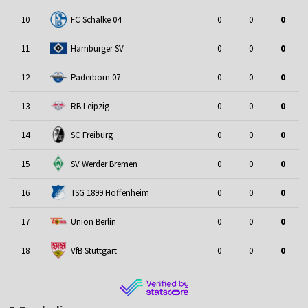
10
FC Schalke 04
0
0
0
11
Hamburger SV
0
0
0
12
Paderborn 07
0
0
0
13
RB Leipzig
0
0
0
14
SC Freiburg
0
0
0
15
SV Werder Bremen
0
0
0
16
TSG 1899 Hoffenheim
0
0
0
17
Union Berlin
0
0
0
18
VfB Stuttgart
0
0
0