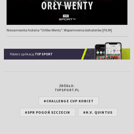
Niesamowita historia "Orłów Wenty". Wspomnienia bohaterów [FILM]
Pobierz aplikację
TVP SPORT
ŹRÓDŁO:
TVPSPORT.PL
#CHALLENGE CUP KOBIET
#SPR POGOŃ SZCZECIN
#H.V. QUINTUS