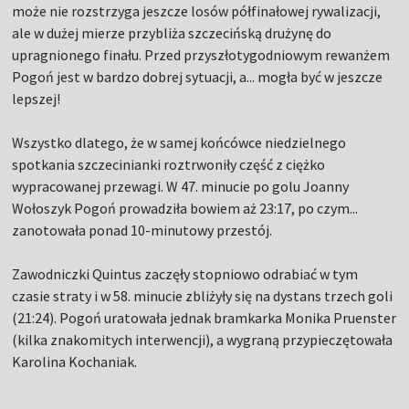
może nie rozstrzyga jeszcze losów półfinałowej rywalizacji,
ale w dużej mierze przybliża szczecińską drużynę do
upragnionego finału. Przed przyszłotygodniowym rewanżem
Pogoń jest w bardzo dobrej sytuacji, a... mogła być w jeszcze
lepszej!
Wszystko dlatego, że w samej końcówce niedzielnego
spotkania szczecinianki roztrwoniły część z ciężko
wypracowanej przewagi. W 47. minucie po golu Joanny
Wołoszyk Pogoń prowadziła bowiem aż 23:17, po czym...
zanotowała ponad 10-minutowy przestój.
Zawodniczki Quintus zaczęły stopniowo odrabiać w tym
czasie straty i w 58. minucie zbliżyły się na dystans trzech goli
(21:24). Pogoń uratowała jednak bramkarka Monika Pruenster
(kilka znakomitych interwencji), a wygraną przypieczętowała
Karolina Kochaniak.