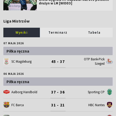
drużyn w LM [WIDEO]
Liga Mistrzów
Wyniki
Terminarz
Tabela
07 MAJA 2026
Piłka ręczna
OTP Bank-Pick
45 - 37
SC Magdeburg
Szeged
06 MAJA 2026
Piłka ręczna
37 - 36
Aalborg Handbold
Sporting CP
31 - 21
FC Barca
HBC Nantes