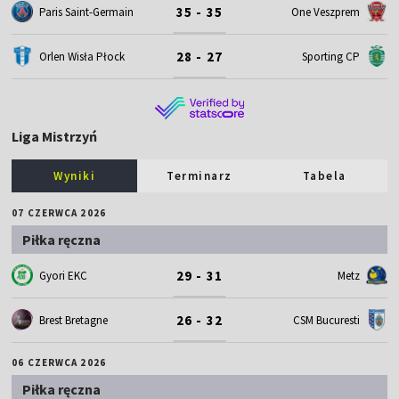
35 - 35
Paris Saint-Germain
One Veszprem
28 - 27
Orlen Wisła Płock
Sporting CP
Liga Mistrzyń
Wyniki
Terminarz
Tabela
07 CZERWCA 2026
Piłka ręczna
29 - 31
Gyori EKC
Metz
26 - 32
Brest Bretagne
CSM Bucuresti
06 CZERWCA 2026
Piłka ręczna