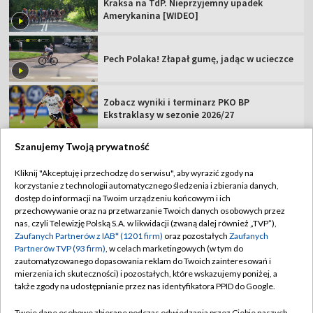
Kraksa na TdP. Nieprzyjemny upadek
Amerykanina [WIDEO]
Pech Polaka! Złapał gumę, jadąc w ucieczce
Zobacz wyniki i terminarz PKO BP
Ekstraklasy w sezonie 2026/27
Szanujemy Twoją prywatność
Kliknij "Akceptuję i przechodzę do serwisu", aby wyrazić zgody na
korzystanie z technologii automatycznego śledzenia i zbierania danych,
TVP
dostęp do informacji na Twoim urządzeniu końcowym i ich
Abonament TVP
Regulamin TVP
przechowywanie oraz na przetwarzanie Twoich danych osobowych przez
nas, czyli Telewizję Polską S.A. w likwidacji (zwaną dalej również „TVP”),
Polityka prywatności
Sklep TVP
Zaufanych Partnerów z IAB* (1201 firm)
oraz pozostałych
Zaufanych
Partnerów TVP (93 firm)
, w celach marketingowych (w tym do
Biuro Reklamy
Moje zgody
zautomatyzowanego dopasowania reklam do Twoich zainteresowań i
mierzenia ich skuteczności) i pozostałych, które wskazujemy poniżej, a
Oferta Handlowa
Biuro reklamy
także zgody na udostępnianie przez nas identyfikatora PPID do Google.
Telegazeta ogłoszenia
Kontakt
Twoje dane osobowe zbierane podczas odwiedzania przez Ciebie naszych