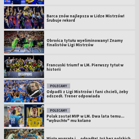
Barca znów najlepsza w Lidze Mistrzów!
Śrubuje rekord
Obrońca tytułu wyeliminowany! Znamy
finalistów Ligi Mistrzów
Francuski triumf w LM. Pierwszy tytuł w
historii
POLECAMY
Odpadli z Ligi Mistrzów i fani chcieli, żeby
odszedł. Trener odpowiada
POLECAMY
Polak został MVP w LM. Dwa lata temu...
"wybuchło" mu kolano
Wisła wygrała i... odpadła! Już bez polskich