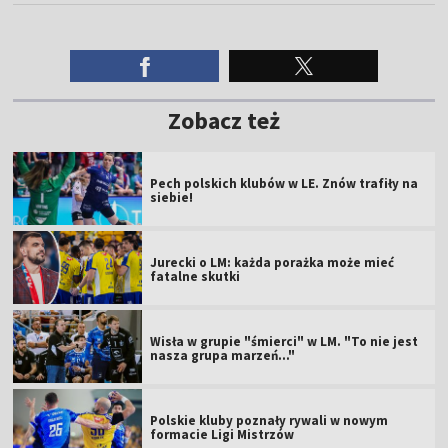
Zobacz też
Pech polskich klubów w LE. Znów trafiły na
siebie!
Jurecki o LM: każda porażka może mieć
fatalne skutki
Wisła w grupie "śmierci" w LM. "To nie jest
nasza grupa marzeń..."
Polskie kluby poznały rywali w nowym
formacie Ligi Mistrzów