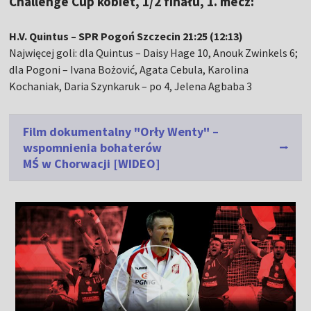
Challenge Cup kobiet, 1/2 finału, 1. mecz:
H.V. Quintus – SPR Pogoń Szczecin 21:25 (12:13)
Najwięcej goli: dla Quintus – Daisy Hage 10, Anouk Zwinkels 6;
dla Pogoni – Ivana Bożović, Agata Cebula, Karolina
Kochaniak, Daria Szynkaruk – po 4, Jelena Agbaba 3
Film dokumentalny "Orły Wenty" –
wspomnienia bohaterów
MŚ w Chorwacji [WIDEO]