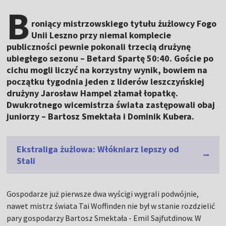
B
roniący mistrzowskiego tytułu żużlowcy Fogo
Unii Leszno przy niemal komplecie
publiczności pewnie pokonali trzecią drużynę
ubiegłego sezonu – Betard Spartę 50:40. Goście po
cichu mogli liczyć na korzystny wynik, bowiem na
początku tygodnia jeden z liderów leszczyńskiej
drużyny Jarosław Hampel złamał łopatkę.
Dwukrotnego wicemistrza świata zastępowali obaj
juniorzy – Bartosz Smektała i Dominik Kubera.
Ekstraliga żużlowa: Włókniarz lepszy od
Stali
Gospodarze już pierwsze dwa wyścigi wygrali podwójnie,
nawet mistrz świata Tai Woffinden nie był w stanie rozdzielić
pary gospodarzy Bartosz Smektała - Emil Sajfutdinow. W