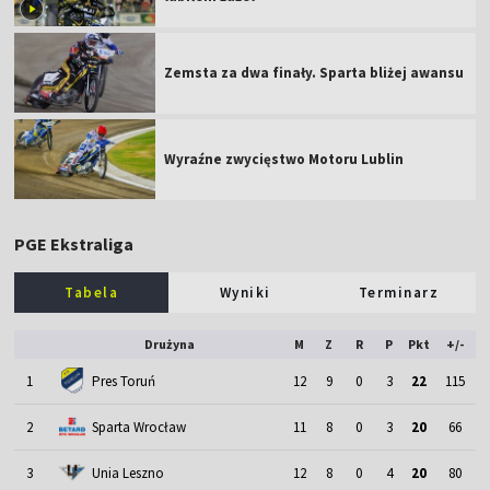
Zemsta za dwa finały. Sparta bliżej awansu
Wyraźne zwycięstwo Motoru Lublin
PGE Ekstraliga
Tabela
Wyniki
Terminarz
Drużyna
M
Z
R
P
Pkt
+/-
1
Pres Toruń
12
9
0
3
22
115
2
Sparta Wrocław
11
8
0
3
20
66
3
Unia Leszno
12
8
0
4
20
80