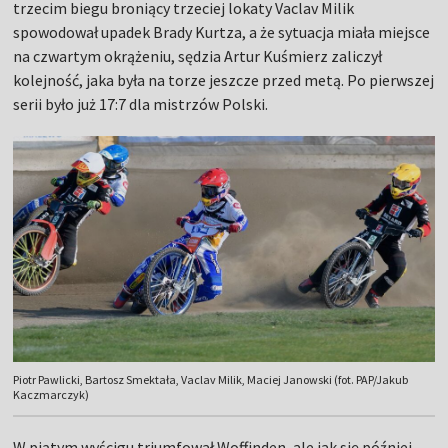
trzecim biegu broniący trzeciej lokaty Vaclav Milik
spowodował upadek Brady Kurtza, a że sytuacja miała miejsce
na czwartym okrążeniu, sędzia Artur Kuśmierz zaliczył
kolejność, jaka była na torze jeszcze przed metą. Po pierwszej
serii było już 17:7 dla mistrzów Polski.
Piotr Pawlicki, Bartosz Smektała, Vaclav Milik, Maciej Janowski (fot. PAP/Jakub
Kaczmarczyk)
W piątym wyścigu triumfował Woffinden, ale jak się później