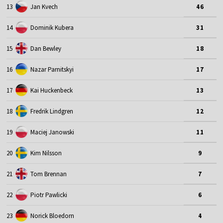
13
Jan Kvech
46
14
Dominik Kubera
31
15
Dan Bewley
18
16
Nazar Parnitskyi
17
17
Kai Huckenbeck
13
18
Fredrik Lindgren
12
19
Maciej Janowski
11
20
Kim Nilsson
9
21
Tom Brennan
7
22
Piotr Pawlicki
6
23
Norick Bloedorn
4