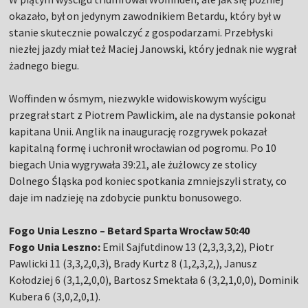
okazało, był on jedynym zawodnikiem Betardu, który był w
stanie skutecznie powalczyć z gospodarzami. Przebłyski
niezłej jazdy miał też Maciej Janowski, który jednak nie wygrał
żadnego biegu.
Woffinden w ósmym, niezwykle widowiskowym wyścigu
przegrał start z Piotrem Pawlickim, ale na dystansie pokonał
kapitana Unii. Anglik na inaugurację rozgrywek pokazał
kapitalną formę i uchronił wrocławian od pogromu. Po 10
biegach Unia wygrywała 39:21, ale żużlowcy ze stolicy
Dolnego Śląska pod koniec spotkania zmniejszyli straty, co
daje im nadzieję na zdobycie punktu bonusowego.
Fogo Unia Leszno – Betard Sparta Wrocław 50:40
Fogo Unia Leszno:
Emil Sajfutdinow 13 (2,3,3,3,2), Piotr
Pawlicki 11 (3,3,2,0,3), Brady Kurtz 8 (1,2,3,2,), Janusz
Kołodziej 6 (3,1,2,0,0), Bartosz Smektała 6 (3,2,1,0,0), Dominik
Kubera 6 (3,0,2,0,1).