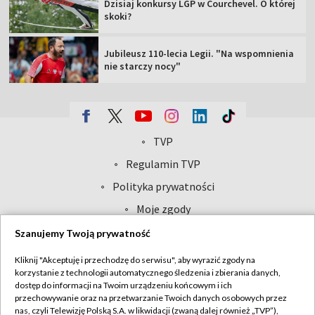
Dzisiaj konkursy LGP w Courchevel. O której
skoki?
Jubileusz 110-lecia Legii. "Na wspomnienia
nie starczy nocy"
TVP
Abonament TVP
Regulamin TVP
Polityka prywatności
Sklep TVP
Biuro Reklamy
Moje zgody
Oferta Handlowa
Biuro reklamy
Szanujemy Twoją prywatność
Telegazeta ogłoszenia
Kontakt
Kliknij "Akceptuję i przechodzę do serwisu", aby wyrazić zgody na
korzystanie z technologii automatycznego śledzenia i zbierania danych,
Emisja w TVP
dostęp do informacji na Twoim urządzeniu końcowym i ich
Kanały
Rada Programowa
przechowywanie oraz na przetwarzanie Twoich danych osobowych przez
nas, czyli Telewizję Polską S.A. w likwidacji (zwaną dalej również „TVP”),