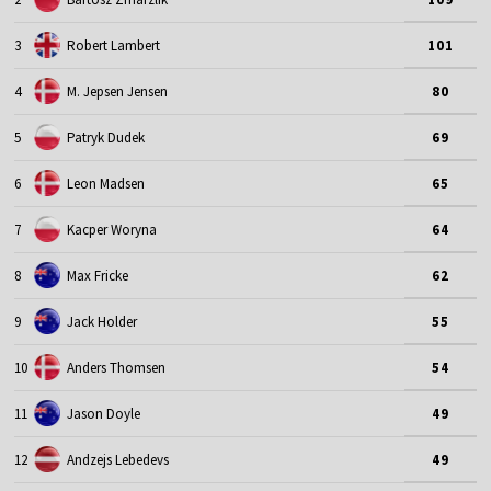
3
Robert Lambert
101
4
M. Jepsen Jensen
80
5
Patryk Dudek
69
6
Leon Madsen
65
7
Kacper Woryna
64
8
Max Fricke
62
9
Jack Holder
55
10
Anders Thomsen
54
11
Jason Doyle
49
12
Andzejs Lebedevs
49