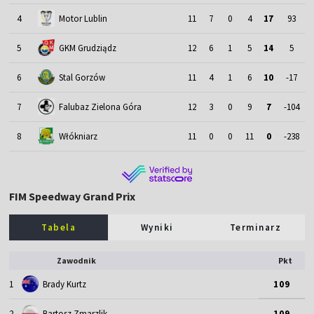
4
Motor Lublin
11
7
0
4
17
93
5
GKM Grudziądz
12
6
1
5
14
5
6
Stal Gorzów
11
4
1
6
10
-17
7
Falubaz Zielona Góra
12
3
0
9
7
-104
8
Włókniarz
11
0
0
11
0
-238
FIM Speedway Grand Prix
Tabela
Wyniki
Terminarz
Zawodnik
Pkt
1
Brady Kurtz
109
2
Bartosz Zmarzlik
109