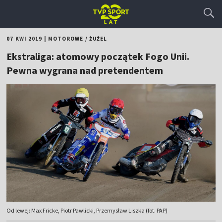
07 KWI 2019
|
MOTOROWE
/
ŻUŻEL
Ekstraliga: atomowy początek Fogo Unii.
Pewna wygrana nad pretendentem
Od lewej: Max Fricke, Piotr Pawlicki, Przemysław Liszka (fot. PAP)