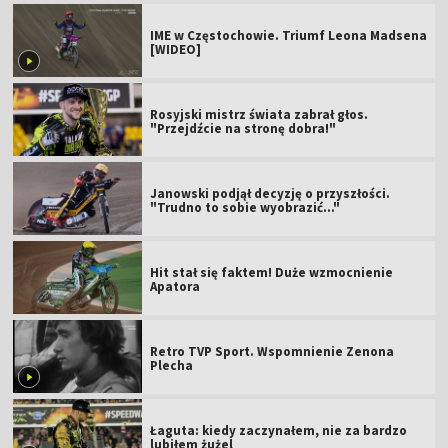
IME w Częstochowie. Triumf Leona Madsena
[WIDEO]
Rosyjski mistrz świata zabrał głos.
"Przejdźcie na stronę dobra!"
Janowski podjął decyzję o przyszłości.
"Trudno to sobie wyobrazić..."
Hit stał się faktem! Duże wzmocnienie
Apatora
Retro TVP Sport. Wspomnienie Zenona
Plecha
Łaguta: kiedy zaczynałem, nie za bardzo
lubiłem żużel