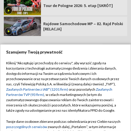
Tour de Pologne 2026: 5. etap [SKRÓT]
Rajdowe Samochodowe MP – 82. Rajd Polski
[RELACJA]
Szanujemy Twoją prywatność
TVP
Kliknij "Akceptuję i przechodzę do serwisu", aby wyrazić zgody na
korzystanie z technologii automatycznego śledzenia i zbierania danych,
Abonament TVP
Regulamin TVP
dostęp do informacji na Twoim urządzeniu końcowym i ich
Polityka prywatności
Sklep TVP
przechowywanie oraz na przetwarzanie Twoich danych osobowych przez
nas, czyli Telewizję Polską S.A. w likwidacji (zwaną dalej również „TVP”),
Biuro Reklamy
Moje zgody
Zaufanych Partnerów z IAB* (1201 firm)
oraz pozostałych
Zaufanych
Partnerów TVP (93 firm)
, w celach marketingowych (w tym do
Oferta Handlowa
Biuro reklamy
zautomatyzowanego dopasowania reklam do Twoich zainteresowań i
mierzenia ich skuteczności) i pozostałych, które wskazujemy poniżej, a
Telegazeta ogłoszenia
Kontakt
także zgody na udostępnianie przez nas identyfikatora PPID do Google.
Emisja w TVP
Twoje dane osobowe zbierane podczas odwiedzania przez Ciebie naszych
Kanały
Rada Programowa
poszczególnych serwisów
zwanych dalej „Portalem”, w tym informacje