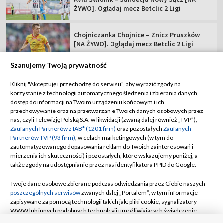
ŻYWO]. Oglądaj mecz Betclic 2 Ligi
Chojniczanka Chojnice – Znicz Pruszków
[NA ŻYWO]. Oglądaj mecz Betclic 2 Ligi
Szanujemy Twoją prywatność
Kliknij "Akceptuję i przechodzę do serwisu", aby wyrazić zgody na
korzystanie z technologii automatycznego śledzenia i zbierania danych,
TVP
dostęp do informacji na Twoim urządzeniu końcowym i ich
przechowywanie oraz na przetwarzanie Twoich danych osobowych przez
Abonament TVP
Regulamin TVP
nas, czyli Telewizję Polską S.A. w likwidacji (zwaną dalej również „TVP”),
Polityka prywatności
Sklep TVP
Zaufanych Partnerów z IAB* (1201 firm)
oraz pozostałych
Zaufanych
Partnerów TVP (93 firm)
, w celach marketingowych (w tym do
Biuro Reklamy
Moje zgody
zautomatyzowanego dopasowania reklam do Twoich zainteresowań i
mierzenia ich skuteczności) i pozostałych, które wskazujemy poniżej, a
Oferta Handlowa
Biuro reklamy
także zgody na udostępnianie przez nas identyfikatora PPID do Google.
Telegazeta ogłoszenia
Kontakt
Twoje dane osobowe zbierane podczas odwiedzania przez Ciebie naszych
Emisja w TVP
poszczególnych serwisów
zwanych dalej „Portalem”, w tym informacje
zapisywane za pomocą technologii takich jak: pliki cookie, sygnalizatory
Kanały
Rada Programowa
WWW lub innych podobnych technologii umożliwiających świadczenie
dopasowanych i bezpiecznych usług, personalizację treści oraz reklam,