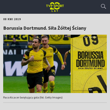
08 KWI 2019
Borussia Dortmund. Siła Żółtej Ściany
Paco Alcacer świętujący gola (fot. Getty Images)