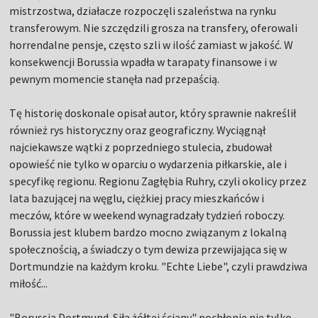
mistrzostwa, działacze rozpoczęli szaleństwa na rynku
transferowym. Nie szczędzili grosza na transfery, oferowali
horrendalne pensje, często szli w ilość zamiast w jakość. W
konsekwencji Borussia wpadła w tarapaty finansowe i w
pewnym momencie stanęła nad przepaścią.
Tę historię doskonale opisał autor, który sprawnie nakreślił
również rys historyczny oraz geograficzny. Wyciągnął
najciekawsze wątki z poprzedniego stulecia, zbudował
opowieść nie tylko w oparciu o wydarzenia piłkarskie, ale i
specyfikę regionu. Regionu Zagłębia Ruhry, czyli okolicy przez
lata bazującej na węglu, ciężkiej pracy mieszkańców i
meczów, które w weekend wynagradzały tydzień roboczy.
Borussia jest klubem bardzo mocno związanym z lokalną
społecznością, a świadczy o tym dewiza przewijająca się w
Dortmundzie na każdym kroku. "Echte Liebe", czyli prawdziwa
miłość...
"Borussia Dortmund. Siła żółtej ściany" pochłonie nie tylko