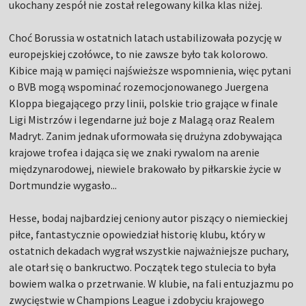
ukochany zespół nie został relegowany kilka klas niżej.
Choć Borussia w ostatnich latach ustabilizowała pozycję w
europejskiej czołówce, to nie zawsze było tak kolorowo.
Kibice mają w pamięci najświeższe wspomnienia, więc pytani
o BVB mogą wspominać rozemocjonowanego Juergena
Kloppa biegającego przy linii, polskie trio grające w finale
Ligi Mistrzów i legendarne już boje z Malagą oraz Realem
Madryt. Zanim jednak uformowała się drużyna zdobywająca
krajowe trofea i dająca się we znaki rywalom na arenie
międzynarodowej, niewiele brakowało by piłkarskie życie w
Dortmundzie wygasło...
Hesse, bodaj najbardziej ceniony autor piszący o niemieckiej
piłce, fantastycznie opowiedział historię klubu, który w
ostatnich dekadach wygrał wszystkie najważniejsze puchary,
ale otarł się o bankructwo. Początek tego stulecia to była
bowiem walka o przetrwanie. W klubie, na fali entuzjazmu po
zwycięstwie w Champions League i zdobyciu krajowego