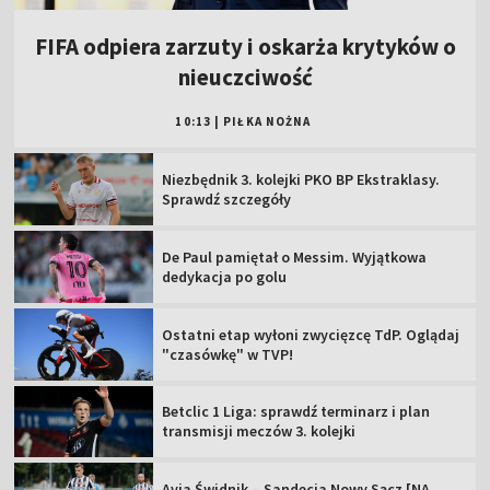
FIFA odpiera zarzuty i oskarża krytyków o
nieuczciwość
10:13
|
PIŁKA NOŻNA
Niezbędnik 3. kolejki PKO BP Ekstraklasy.
Sprawdź szczegóły
De Paul pamiętał o Messim. Wyjątkowa
dedykacja po golu
Ostatni etap wyłoni zwycięzcę TdP. Oglądaj
"czasówkę" w TVP!
Betclic 1 Liga: sprawdź terminarz i plan
transmisji meczów 3. kolejki
Avia Świdnik – Sandecja Nowy Sącz [NA