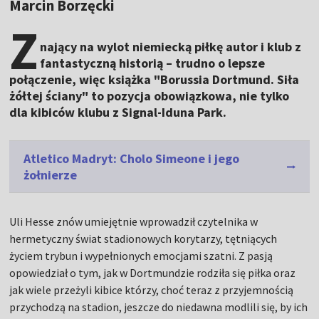
Marcin Borzęcki
Z
nający na wylot niemiecką piłkę autor i klub z
fantastyczną historią – trudno o lepsze
połączenie, więc książka "Borussia Dortmund. Siła
żółtej ściany" to pozycja obowiązkowa, nie tylko
dla kibiców klubu z Signal-Iduna Park.
Atletico Madryt: Cholo Simeone i jego
żołnierze
Uli Hesse znów umiejętnie wprowadził czytelnika w
hermetyczny świat stadionowych korytarzy, tętniących
życiem trybun i wypełnionych emocjami szatni. Z pasją
opowiedział o tym, jak w Dortmundzie rodziła się piłka oraz
jak wiele przeżyli kibice którzy, choć teraz z przyjemnością
przychodzą na stadion, jeszcze do niedawna modlili się, by ich