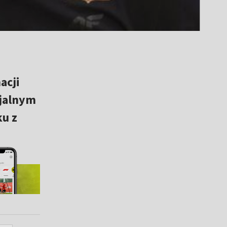
acji
cjalnym
ku z