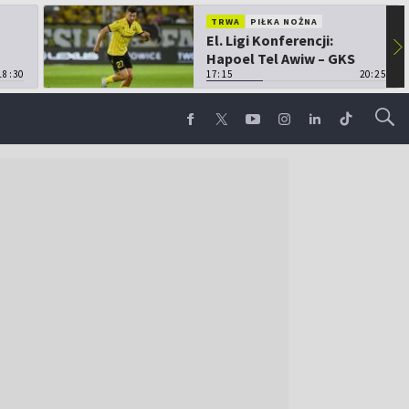
TRWA
PIŁKA NOŻNA
El. Ligi Konferencji:
▶
Hapoel Tel Awiw – GKS
18:30
Katowice
17:15
20:25