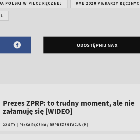
A POLSKI W PIŁCE RĘCZNEJ
#ME 2020 PIŁKARZY RĘCZNY
EL
UDOSTĘPNIJ NA X
Prezes ZPRP: to trudny moment, ale nie
załamuję się [WIDEO]
22 STY
|
PIŁKA RĘCZNA
/
REPREZENTACJA (M)