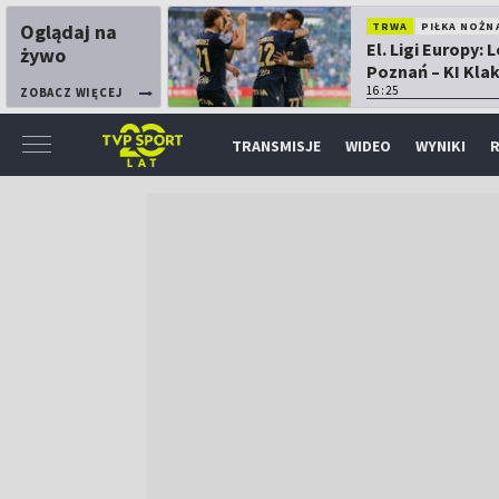
Oglądaj na
TRWA
PIŁKA NOŻN
El. Ligi Europy: 
żywo
Poznań – KI Kla
16:25
ZOBACZ WIĘCEJ
TRANSMISJE
WIDEO
WYNIKI
R