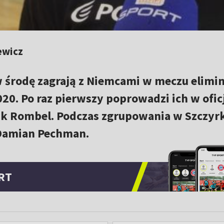
ewicz
w środę zagrają z Niemcami w meczu elimin
20. Po raz pierwszy poprowadzi ich w ofi
ryk Rombel. Podczas zgrupowania w Szczyr
Damian Pechman.
RT