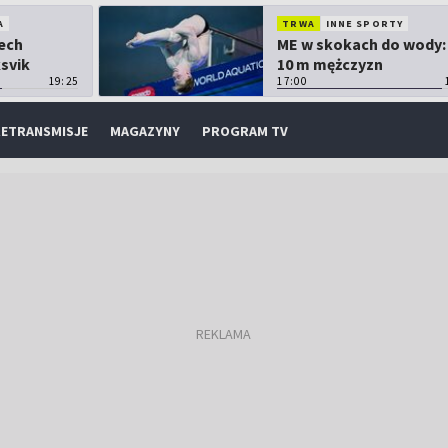
A
TRWA
INNE SPORTY
Lech
ME w skokach do wody:
ksvik
10 m mężczyzn
19:25
17:00
ETRANSMISJE
MAGAZYNY
PROGRAM TV