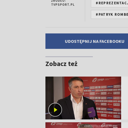
ŹRÓDŁO:
#REPREZENTACJ
TVPSPORT.PL
#PATRYK ROMB
UDOSTĘPNIJ NA FACEBOOKU
Zobacz też