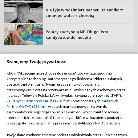
Nie żyje Włodzimierz Rezner. Dziennikarz
zmarł po walce z chorobą
Polacy zaczynają ME. Długa lista
kandydatów do medalu
Szanujemy Twoją prywatność
TVP
Kliknij "Akceptuję i przechodzę do serwisu", aby wyrazić zgody na
korzystanie z technologii automatycznego śledzenia i zbierania danych,
Abonament TVP
Regulamin TVP
dostęp do informacji na Twoim urządzeniu końcowym i ich
Polityka prywatności
Sklep TVP
przechowywanie oraz na przetwarzanie Twoich danych osobowych przez
nas, czyli Telewizję Polską S.A. w likwidacji (zwaną dalej również „TVP”),
Biuro Reklamy
Moje zgody
Zaufanych Partnerów z IAB* (1201 firm)
oraz pozostałych
Zaufanych
Partnerów TVP (93 firm)
, w celach marketingowych (w tym do
Oferta Handlowa
Biuro reklamy
zautomatyzowanego dopasowania reklam do Twoich zainteresowań i
mierzenia ich skuteczności) i pozostałych, które wskazujemy poniżej, a
Telegazeta ogłoszenia
Kontakt
także zgody na udostępnianie przez nas identyfikatora PPID do Google.
Emisja w TVP
Twoje dane osobowe zbierane podczas odwiedzania przez Ciebie naszych