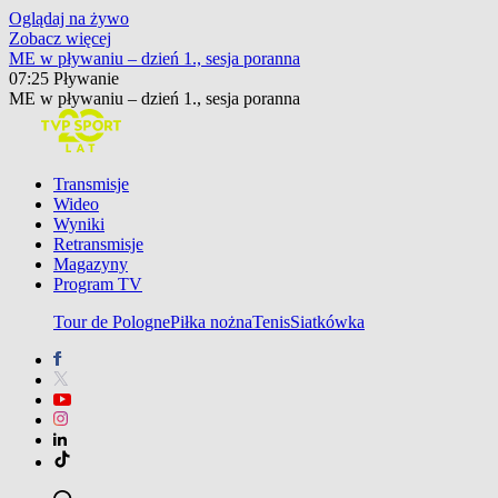
Oglądaj na żywo
Zobacz więcej
ME w pływaniu – dzień 1., sesja poranna
M
07:25
Pływanie
0
ME w pływaniu – dzień 1., sesja poranna
M
Transmisje
Wideo
Wyniki
Retransmisje
Magazyny
Program TV
Tour de Pologne
Piłka nożna
Tenis
Siatkówka