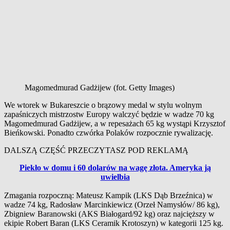
Magomedmurad Gadżijew (fot. Getty Images)
We wtorek w Bukareszcie o brązowy medal w stylu wolnym
zapaśniczych mistrzostw Europy walczyć będzie w wadze 70 kg
Magomedmurad Gadżijew, a w repesażach 65 kg wystąpi Krzysztof
Bieńkowski. Ponadto czwórka Polaków rozpocznie rywalizację.
DALSZĄ CZĘŚĆ PRZECZYTASZ POD REKLAMĄ
Piekło w domu i 60 dolarów na wagę złota. Ameryka ją
uwielbia
Zmagania rozpoczną: Mateusz Kampik (LKS Dąb Brzeźnica) w
wadze 74 kg, Radosław Marcinkiewicz (Orzeł Namysłów/ 86 kg),
Zbigniew Baranowski (AKS Białogard/92 kg) oraz najcięższy w
ekipie Robert Baran (LKS Ceramik Krotoszyn) w kategorii 125 kg.