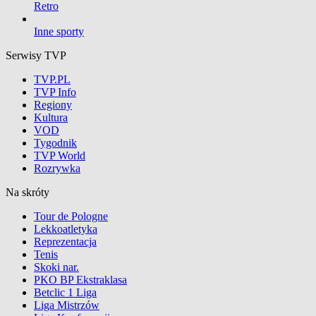
Retro
Inne sporty
Serwisy TVP
TVP.PL
TVP Info
Regiony
Kultura
VOD
Tygodnik
TVP World
Rozrywka
Na skróty
Tour de Pologne
Lekkoatletyka
Reprezentacja
Tenis
Skoki nar.
PKO BP Ekstraklasa
Betclic 1 Liga
Liga Mistrzów