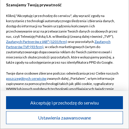
Szanujemy Twoją prywatność
Kliknij "Akceptuję i przechodzę do serwisu", aby wyrazić zgody na
korzystanie z technologii automatycznego śledzenia i zbierania danych,
dostęp do informacji na Twoim urządzeniu końcowym i ich
przechowywanie oraz na przetwarzanie Twoich danych osobowych przez
nas, czyli Telewizję Polską S.A. w likwidacji (zwaną dalej również „TVP”),
Zaufanych Partnerów z IAB* (1201 firm)
oraz pozostałych
Zaufanych
Partnerów TVP (93 firm)
, w celach marketingowych (w tym do
zautomatyzowanego dopasowania reklam do Twoich zainteresowań i
mierzenia ich skuteczności) i pozostałych, które wskazujemy poniżej, a
także zgody na udostępnianie przez nas identyfikatora PPID do Google.
Twoje dane osobowe zbierane podczas odwiedzania przez Ciebie naszych
poszczególnych serwisów
zwanych dalej „Portalem”, w tym informacje
zapisywane za pomocą technologii takich jak: pliki cookie, sygnalizatory
WWW lub innych podobnych technologii umożliwiających świadczenie
dopasowanych i bezpiecznych usług, personalizację treści oraz reklam,
udostępnianie funkcji mediów społecznościowych oraz analizowanie
Akceptuję i przechodzę do serwisu
ruchu w Internecie.
Twoje dane osobowe zbierane podczas odwiedzania przez Ciebie
Ustawienia zaawansowane
poszczególnych serwisów
na Portalu, takie jak adresy IP, identyfikatory
Twoich urządzeń końcowych i identyfikatory plików cookie, informacje o