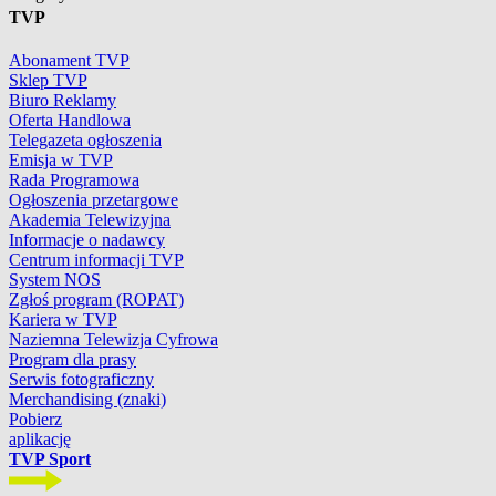
TVP
Abonament TVP
Sklep TVP
Biuro Reklamy
Oferta Handlowa
Telegazeta ogłoszenia
Emisja w TVP
Rada Programowa
Ogłoszenia przetargowe
Akademia Telewizyjna
Informacje o nadawcy
Centrum informacji TVP
System NOS
Zgłoś program (ROPAT)
Kariera w TVP
Naziemna Telewizja Cyfrowa
Program dla prasy
Serwis fotograficzny
Merchandising (znaki)
Pobierz
aplikację
TVP Sport