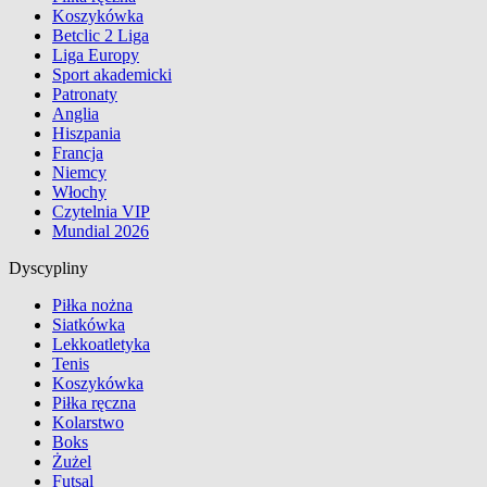
Koszykówka
Betclic 2 Liga
Liga Europy
Sport akademicki
Patronaty
Anglia
Hiszpania
Francja
Niemcy
Włochy
Czytelnia VIP
Mundial 2026
Dyscypliny
Piłka nożna
Siatkówka
Lekkoatletyka
Tenis
Koszykówka
Piłka ręczna
Kolarstwo
Boks
Żużel
Futsal