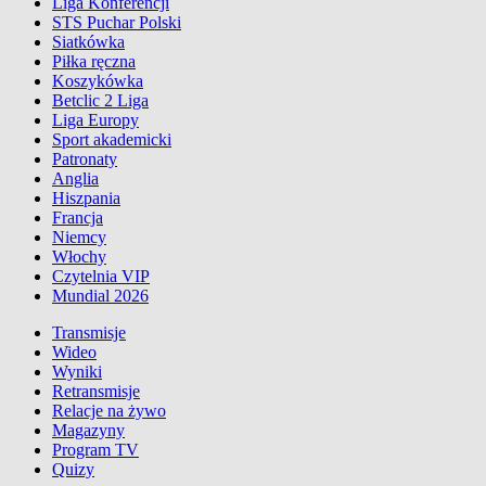
Liga Konferencji
STS Puchar Polski
Siatkówka
Piłka ręczna
Koszykówka
Betclic 2 Liga
Liga Europy
Sport akademicki
Patronaty
Anglia
Hiszpania
Francja
Niemcy
Włochy
Czytelnia VIP
Mundial 2026
Transmisje
Wideo
Wyniki
Retransmisje
Relacje na żywo
Magazyny
Program TV
Quizy