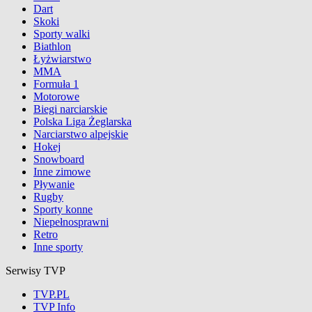
Dart
Skoki
Sporty walki
Biathlon
Łyżwiarstwo
MMA
Formuła 1
Motorowe
Biegi narciarskie
Polska Liga Żeglarska
Narciarstwo alpejskie
Hokej
Snowboard
Inne zimowe
Pływanie
Rugby
Sporty konne
Niepełnosprawni
Retro
Inne sporty
Serwisy TVP
TVP.PL
TVP Info