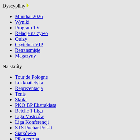
Dyscypliny
Mundial 2026
Wyniki
Program TV
Relacje na żywo
Quizy
Czytelnia VIP
Retransmisje
Magazyny
Na skróty
Tour de Pologne
Lekkoatletyka
Reprezentacja
Tenis
Skoki
PKO BP Ekstraklasa
Betclic 1 Liga
Liga Mistrzów
Liga Konferencji
STS Puchar Polski
Siatkówka
Piłka ręczna