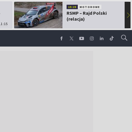
15:25
MOTOROWE
5
RSMP – Rajd Polski
▶
(relacja)
11:15