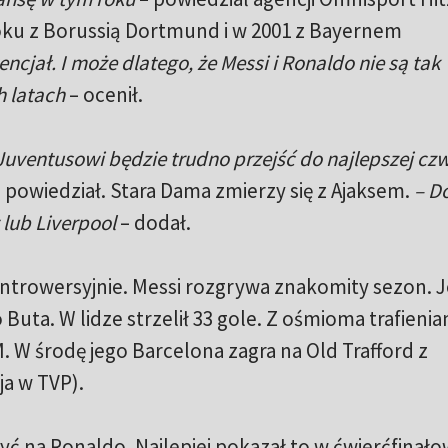
oku z Borussią Dortmund i w 2001 z Bayernem
cjał. I może dlatego, że Messi i Ronaldo nie są tak
h latach
– ocenił.
 Juventusowi będzie trudno przejść do najlepszej czw
 powiedział. Stara Dama zmierzy się z Ajaksem.
– Do
lub Liverpool
– dodał.
ntrowersyjnie. Messi rozgrywa znakomity sezon. J
ta. W lidze strzelił 33 gole. Z ośmioma trafieniam
M. W środę jego Barcelona zagra na Old Trafford z
a w TVP).
zyć na Ronaldo. Najlepiej pokazał to w ćwierćfina