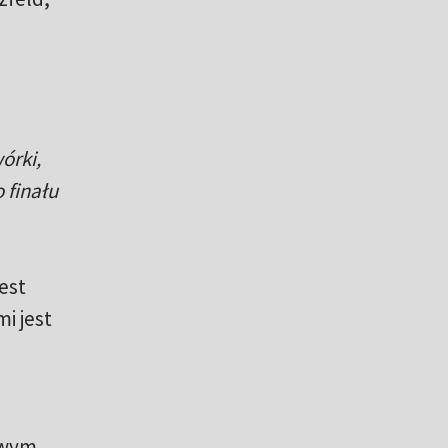
órki,
 finału
est
i jest
łowym