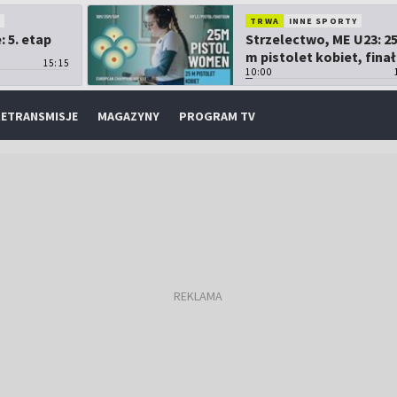
O
TRWA
INNE SPORTY
 5. etap
Strzelectwo, ME U23: 2
m pistolet kobiet, finał
15:15
10:00
ETRANSMISJE
MAGAZYNY
PROGRAM TV