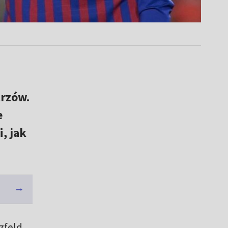
trzów.
e
i, jak
zfeld,