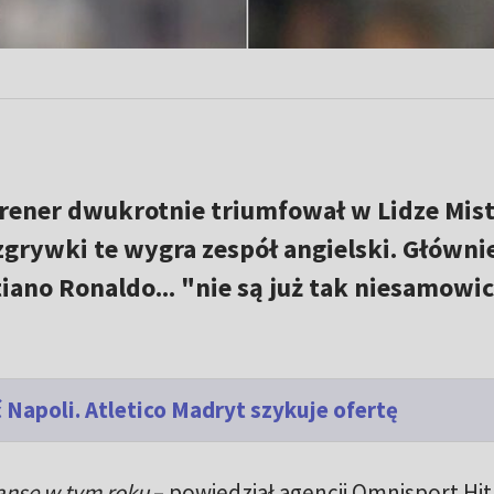
trener dwukrotnie triumfował w Lidze Mis
ozgrywki te wygra zespół angielski. Główni
tiano Ronaldo... "nie są już tak niesamowic
 Napoli. Atletico Madryt szykuje ofertę
zansę w tym roku
– powiedział agencji Omnisport Hit