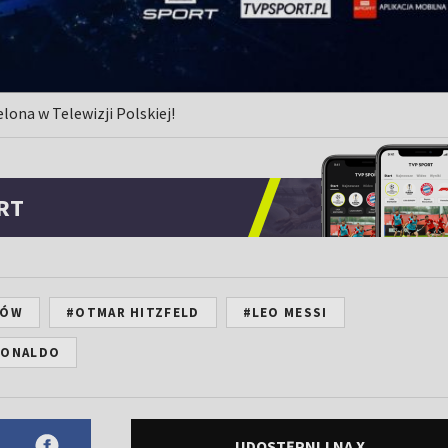
lona w Telewizji Polskiej!
RT
ZÓW
#OTMAR HITZFELD
#LEO MESSI
RONALDO
UDOSTĘPNIJ NA X