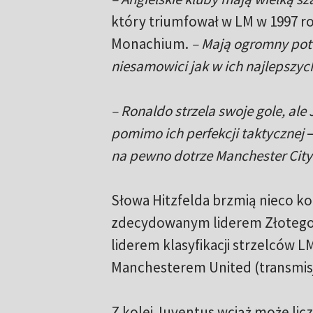
który triumfował w LM w 1997 r
Monachium.
– Mają ogromny poten
niesamowici jak w ich najlepszyc
– Ronaldo strzela swoje gole, ale
pomimo ich perfekcji taktycznej
–
na pewno dotrze Manchester City 
Słowa Hitzfelda brzmią nieco ko
zdecydowanym liderem Złotego Bu
liderem klasyfikacji strzelców L
Manchesterem United (transmisj
Z kolei Juventus wciąż może lic