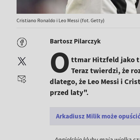
Cristiano Ronaldo i Leo Messi (fot. Getty)
Bartosz Pilarczyk
O
ttmar Hitzfeld jako 
Teraz twierdzi, że r
dlatego, że Leo Messi i Cris
przed laty".
Arkadiusz Milik może opuścić
– Angielskie kluby mają wielką s