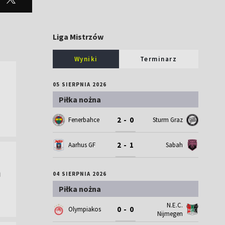
Liga Mistrzów
Wyniki
Terminarz
05 SIERPNIA 2026
Piłka nożna
2 - 0
Fenerbahce
Sturm Graz
2 - 1
Aarhus GF
Sabah
ń
04 SIERPNIA 2026
Piłka nożna
N.E.C.
0 - 0
Olympiakos
Nijmegen