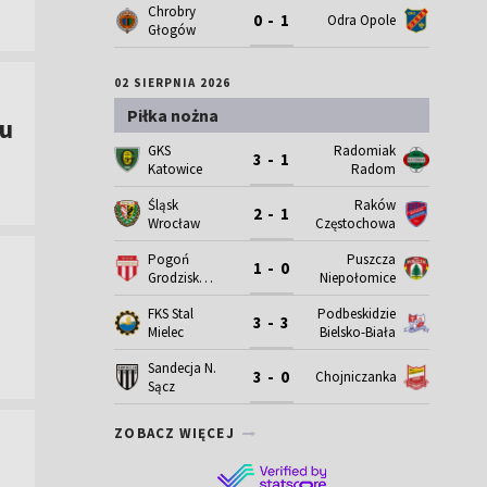
Chrobry
0 - 1
Odra Opole
Głogów
02 SIERPNIA 2026
Piłka nożna
nu
GKS
Radomiak
3 - 1
Katowice
Radom
Śląsk
Raków
2 - 1
Wrocław
Częstochowa
Pogoń
Puszcza
1 - 0
Grodzisk
Niepołomice
Maz.
FKS Stal
Podbeskidzie
3 - 3
Mielec
Bielsko-Biała
Sandecja N.
3 - 0
Chojniczanka
Sącz
ZOBACZ WIĘCEJ