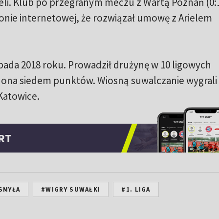
beli. Klub po przegranym meczu z Wartą Poznań (0:
onie internetowej, że rozwiązał umowę z Arielem
opada 2018 roku. Prowadził drużynę w 10 ligowych
 ona siedem punktów. Wiosną suwalczanie wygrali 
Katowice.
RT
SMYŁA
#WIGRY SUWAŁKI
#1. LIGA