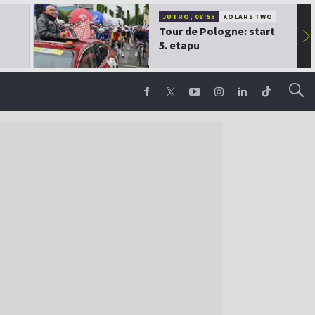
JUTRO, 08:55
KOLARSTWO
Tour de Pologne: start
▶
5. etapu