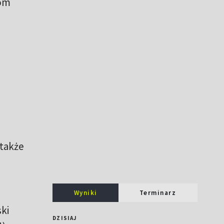
zom
 także
Wyniki
Terminarz
ki
DZISIAJ