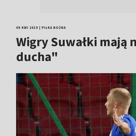
09 KWI 2019
|
PIŁKA NOŻNA
Wigry Suwałki mają 
ducha"