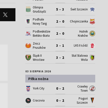
Olimpia
5 - 3
Świt Szczecin
Grudziądz
Podhale
2 - 0
Chojniczanka
Nowy Targ
Podbeskidzie
Hutnik
2 - 0
Bielsko-Biała
Kraków
Znicz
3 - 1
LKS II Łódź
Pruszków
Śląsk II
Stal Stalowa
3 - 2
Wrocław
Wola
03 SIERPNIA 2026
Piłka nożna
Crawley
0 - 2
York City
Town
Pogoń
0 - 2
Cracovia
Szczecin