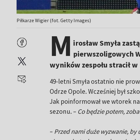
Piłkarze Wigier (fot. Getty Images)
M
irosław Smyła zastą
pierwszoligowych W
wyników zespołu stracił w 
49-letni Smyła ostatnio nie prow
Odrze Opole. Wcześniej był szk
Jak poinformował we wtorek na 
sezonu. –
Co będzie potem, zob
–
Przed nami duże wyzwanie, by u