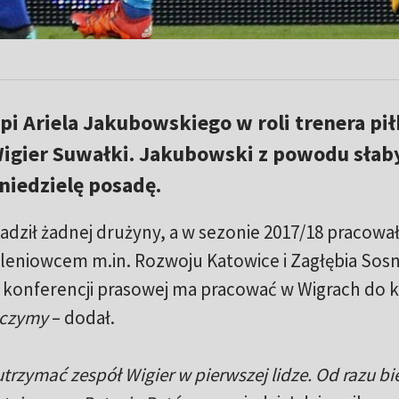
pi Ariela Jakubowskiego w roli trenera pi
igier Suwałki. Jakubowski z powodu słab
niedzielę posadę.
adził żadnej drużyny, a w sezonie 2017/18 pracowa
oleniowcem m.in. Rozwoju Katowice i Zagłębia Sos
konferencji prasowej ma pracować w Wigrach do 
aczymy
– dodał.
trzymać zespół Wigier w pierwszej lidze. Od razu b