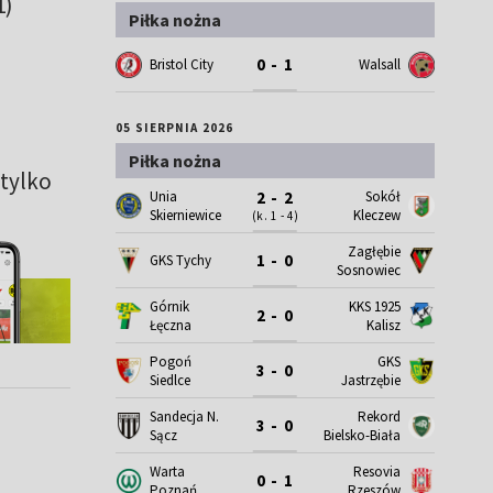
1)
Piłka nożna
0 - 1
Bristol City
Walsall
05 SIERPNIA 2026
Piłka nożna
tylko
Unia
Sokół
2 - 2
Skierniewice
Kleczew
(k. 1 - 4)
Zagłębie
1 - 0
GKS Tychy
Sosnowiec
Górnik
KKS 1925
2 - 0
Łęczna
Kalisz
Pogoń
GKS
3 - 0
Siedlce
Jastrzębie
Sandecja N.
Rekord
3 - 0
Sącz
Bielsko-Biała
Warta
Resovia
0 - 1
Poznań
Rzeszów