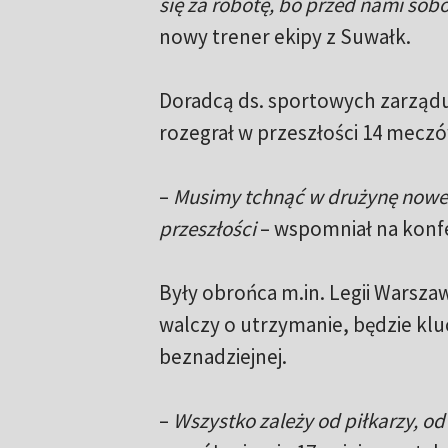
się za robotę, bo przed nami sob
nowy trener ekipy z Suwałk.
Doradcą ds. sportowych zarządu 
rozegrał w przeszłości 14 meczó
–
Musimy tchnąć w drużynę nowego
przeszłości
– wspomniał na konfe
Były obrońca m.in. Legii Warszaw
walczy o utrzymanie, będzie kluc
beznadziejnej.
–
Wszystko zależy od piłkarzy, od 