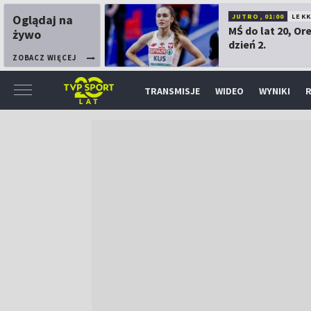
Oglądaj na
JUTRO, 01:00
LEK
MŚ do lat 20, Or
żywo
dzień 2.
ZOBACZ WIĘCEJ
TRANSMISJE
WIDEO
WYNIKI
R