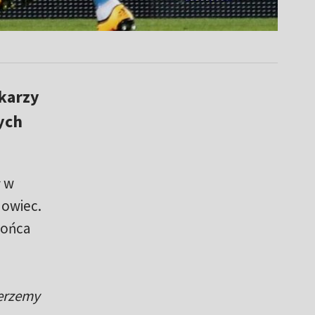
łkarzy
ych
ł w
nowiec.
końca
ierzemy