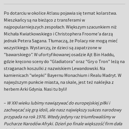
Po dotarciu w okolice Atlasu pojawia się temat kolarstwa.
Mieszkańcy są na bieżąco z transferami w
najpopularniejszych zespołach. Większym szacunkiem niż
Michała Kwiatkowskiego i Christophera Froome'a darzą
jednak Petera Sagana. Tłumaczą, że Polacy nie mogą mieć
wszystkiego. Wystarczy, że dzieci są zapatrzone w
"bawarskiego". W ufortyfikowanej osadzie Ajt Bin Haddu,
gdzie kręcono sceny do "Gladiatora" oraz "Gry o Tron" leżą na
straganach koszulki z nazwiskiem Lewandowski. Na
kamienicach "wlepki" Bayernu Monachium i Realu Madryt. W
najwyższym punkcie miasta, na skale, jest też naklejka z
herbem Arki Gdynia. Nasi tu byli!
–
W XXI wieku lubimy nawiązywać do europejskiej piłki i
zachwycać się grą idoli, ale nasz największy sukces narodowy
przypada na rok 1976. Wtedy jedyny raz triumfowaliśmy w
Pucharze Narodów Afryki. Dzień po finale większość firm dała