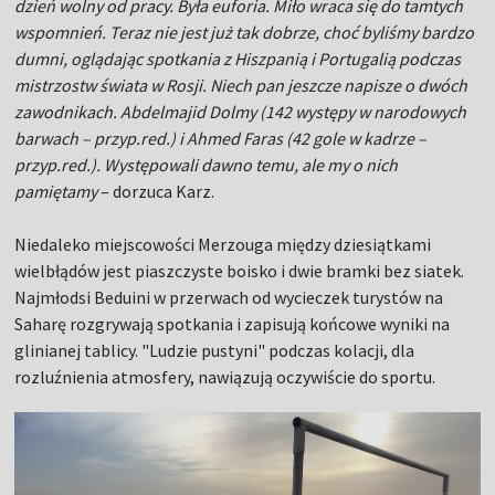
dzień wolny od pracy. Była euforia. Miło wraca się do tamtych
wspomnień. Teraz nie jest już tak dobrze, choć byliśmy bardzo
dumni, oglądając spotkania z Hiszpanią i Portugalią podczas
mistrzostw świata w Rosji. Niech pan jeszcze napisze o dwóch
zawodnikach. Abdelmajid Dolmy (142 występy w narodowych
barwach – przyp.red.) i Ahmed Faras (42 gole w kadrze –
przyp.red.). Występowali dawno temu, ale my o nich
pamiętamy
– dorzuca Karz.
Niedaleko miejscowości Merzouga między dziesiątkami
wielbłądów jest piaszczyste boisko i dwie bramki bez siatek.
Najmłodsi Beduini w przerwach od wycieczek turystów na
Saharę rozgrywają spotkania i zapisują końcowe wyniki na
glinianej tablicy. "Ludzie pustyni" podczas kolacji, dla
rozluźnienia atmosfery, nawiązują oczywiście do sportu.