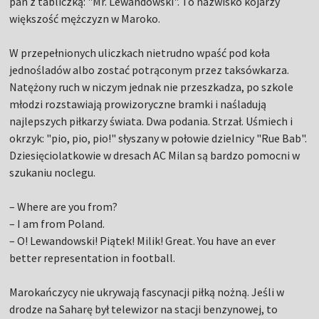
pan z tabliczką: "Mr. Lewandowski". To nazwisko kojarzy
większość mężczyzn w Maroko.
W przepełnionych uliczkach nietrudno wpaść pod koła
jednośladów albo zostać potrąconym przez taksówkarza.
Natężony ruch w niczym jednak nie przeszkadza, po szkole
młodzi rozstawiają prowizoryczne bramki i naśladują
najlepszych piłkarzy świata. Dwa podania. Strzał. Uśmiech i
okrzyk: "pio, pio, pio!" słyszany w połowie dzielnicy "Rue Bab".
Dziesięciolatkowie w dresach AC Milan są bardzo pomocni w
szukaniu noclegu.
– Where are you from?
– I am from Poland.
– O! Lewandowski! Piątek! Milik! Great. You have an ever
better representation in football.
Marokańczycy nie ukrywają fascynacji piłką nożną. Jeśli w
drodze na Saharę był telewizor na stacji benzynowej, to