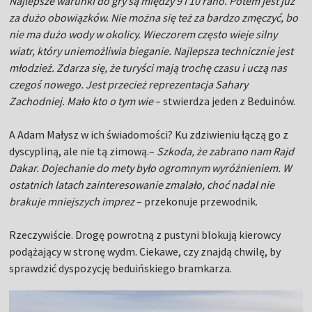
Najlepsze warunki do gry są między 9 i 10 rano. Potem jest już
za dużo obowiązków. Nie można się też za bardzo zmęczyć, bo
nie ma dużo wody w okolicy. Wieczorem często wieje silny
wiatr, który uniemożliwia bieganie. Najlepsza technicznie jest
młodzież. Zdarza się, że turyści mają trochę czasu i uczą nas
czegoś nowego. Jest przecież reprezentacja Sahary
Zachodniej. Mało kto o tym wie
– stwierdza jeden z Beduinów.
A Adam Małysz w ich świadomości? Ku zdziwieniu łączą go z
dyscypliną, ale nie tą zimową.–
Szkoda, że zabrano nam Rajd
Dakar. Dojechanie do mety było ogromnym wyróżnieniem. W
ostatnich latach zainteresowanie zmalało, choć nadal nie
brakuje mniejszych imprez
– przekonuje przewodnik.
Rzeczywiście. Drogę powrotną z pustyni blokują kierowcy
podążający w stronę wydm. Ciekawe, czy znajdą chwilę, by
sprawdzić dyspozycję beduińskiego bramkarza.