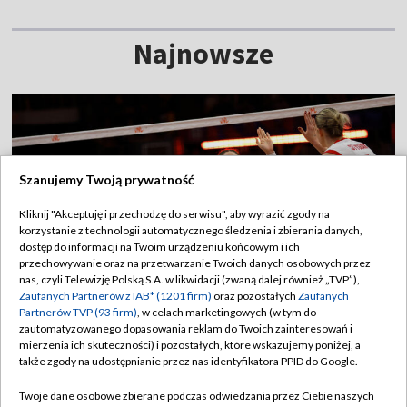
Najnowsze
Szanujemy Twoją prywatność
Kliknij "Akceptuję i przechodzę do serwisu", aby wyrazić zgody na
korzystanie z technologii automatycznego śledzenia i zbierania danych,
dostęp do informacji na Twoim urządzeniu końcowym i ich
przechowywanie oraz na przetwarzanie Twoich danych osobowych przez
nas, czyli Telewizję Polską S.A. w likwidacji (zwaną dalej również „TVP”),
Zaufanych Partnerów z IAB* (1201 firm)
oraz pozostałych
Zaufanych
Partnerów TVP (93 firm)
, w celach marketingowych (w tym do
zautomatyzowanego dopasowania reklam do Twoich zainteresowań i
Kiedy kolejny mecz polskich siatkarek?
mierzenia ich skuteczności) i pozostałych, które wskazujemy poniżej, a
Kibice nie będą długo czekać
także zgody na udostępnianie przez nas identyfikatora PPID do Google.
Twoje dane osobowe zbierane podczas odwiedzania przez Ciebie naszych
7:55
|
SIATKÓWKA