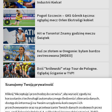
Industrii Kielce!
Pogoń Szczecin – GKS Górnik Łęczna:
oglądaj mecz Orlen Ekstraligi kobiet
Hit w Toronto! Znamy godzinę meczu
Świątek
Kuś ze złotem w Oregonie: byłam bardzo
zestresowana [WIDEO]
Dziś "królewski" etap Tour de Pologne.
Oglądaj ściganie w TVP!
Szanujemy Twoją prywatność
Kliknij "Akceptuję i przechodzę do serwisu", aby wyrazić zgody na
korzystanie z technologii automatycznego śledzenia i zbierania danych,
TVP
dostęp do informacji na Twoim urządzeniu końcowym i ich
Abonament TVP
Regulamin TVP
przechowywanie oraz na przetwarzanie Twoich danych osobowych przez
nas, czyli Telewizję Polską S.A. w likwidacji (zwaną dalej również „TVP”),