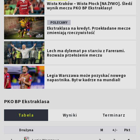
Wisła Kraków – Wisła Płock [NA ŻYWO]. Śledź
wynik meczu PKO BP Ekstraklasy!
POLECAMY
Ekstraklasa na kredyt. Przekładane mecze
zmieniają rzeczywistość
Lech ma dylemat po starciu z Farerami.
Rozważa przełożenie meczu
Legia Warszawa może pozyskać nowego
napastnika. Był w kadrze na mundial!
PKO BP Ekstraklasa
Tabela
Wyniki
Terminarz
Drużyna
M
+/-
Pkt