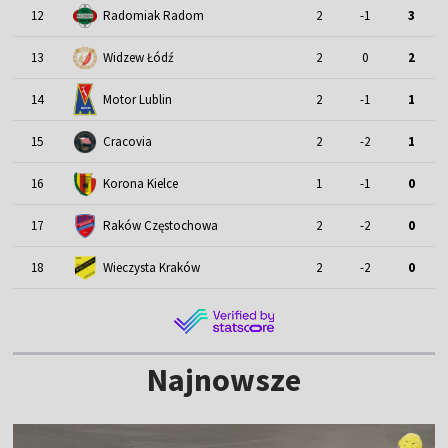
12
Radomiak Radom
2
-1
3
13
Widzew Łódź
2
0
2
Motor Lublin
14
2
-1
1
15
Cracovia
2
-2
1
16
Korona Kielce
1
-1
0
17
Raków Częstochowa
2
-2
0
18
Wieczysta Kraków
2
-2
0
Najnowsze