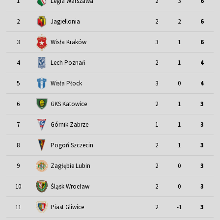
1
Legia Warszawa
2
3
6
2
Jagiellonia
2
2
6
3
Wisła Kraków
3
1
6
4
Lech Poznań
2
1
4
5
Wisła Płock
3
0
4
6
GKS Katowice
2
1
3
7
Górnik Zabrze
1
1
3
8
Pogoń Szczecin
2
1
3
9
Zagłębie Lubin
2
0
3
Śląsk Wrocław
10
2
0
3
11
Piast Gliwice
2
-1
3