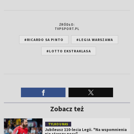
ŹRÓDŁO:
TVPSPORT.PL
#RICARDO SA PINTO
#LEGIA WARSZAWA
#LOTTO EKSTRAKLASA
Zobacz też
TYLKO U NAS
Jubileusz 110-lecia Legii. "Na wspomnienia
nie starczy nocy"