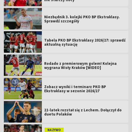
Niezbędnik 3. kolejki PKO BP Ekstraklasy.
Sprawdź szczegóły
Tabela PKO BP Ekstraklasy 2026/27: sprawdź
aktualną sytuację
Rodado z premierowym golem! Kolejna
wygrana Wisły Kraków [WIDEO]
Zobacz wyniki i terminarz PKO BP
Ekstraklasy w sezonie 2026/27
21-latek rozstał się z Lechem. Dołączył do
duetu Polaków
NA ŻYWO