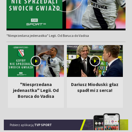
"Niesprzedana jedenastka" Legii. Od Boruca do Vadisa
"Niesprzedana
Dariusz Mioduski: głaz
jedenastka" Legii. Od
spadł mi z serca!
m
Boruca do Vadisa
Pobierz aplikację
TVP SPORT