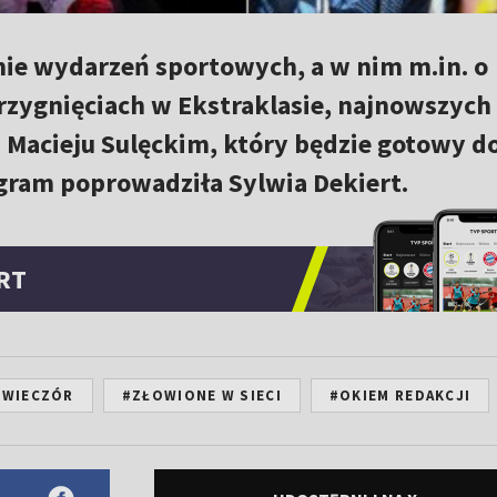
e wydarzeń sportowych, a w nim m.in. o
trzygnięciach w Ekstraklasie, najnowszych
i Macieju Sulęckim, który będzie gotowy d
ogram poprowadziła Sylwia Dekiert.
RT
 WIECZÓR
#ZŁOWIONE W SIECI
#OKIEM REDAKCJI