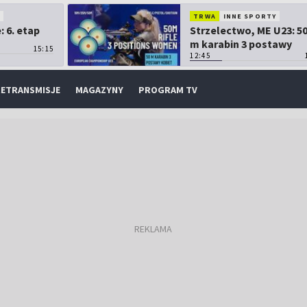
O
TRWA
INNE SPORTY
 6. etap
Strzelectwo, ME U23: 5
m karabin 3 postawy
15:15
kobiet
12:45
ETRANSMISJE
MAGAZYNY
PROGRAM TV