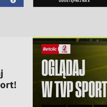
UDOSTĘPNIJ NA X
j
ort!