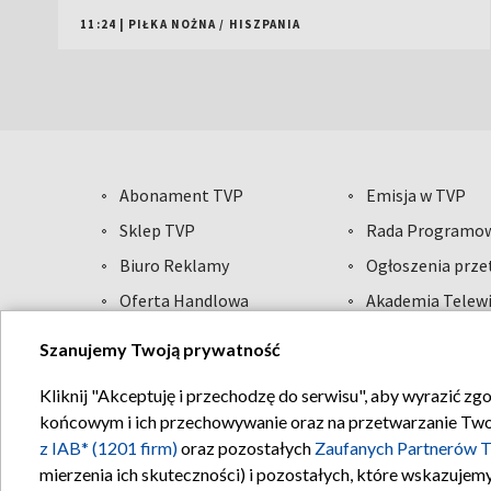
11:24
|
PIŁKA NOŻNA
/
HISZPANIA
Abonament TVP
Emisja w TVP
Sklep TVP
Rada Programo
Biuro Reklamy
Ogłoszenia prz
Oferta Handlowa
Akademia Telewi
Telegazeta ogłoszenia
Informacje o na
Szanujemy Twoją prywatność
Kliknij "Akceptuję i przechodzę do serwisu", aby wyrazić zg
Regulamin T
końcowym i ich przechowywanie oraz na przetwarzanie Twoich
z IAB* (1201 firm)
oraz pozostałych
Zaufanych Partnerów T
mierzenia ich skuteczności) i pozostałych, które wskazujemy