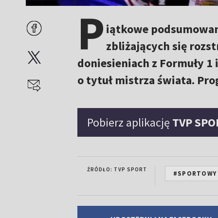
P
iątkowe podsumowani
zbliżających się rozs
doniesieniach z Formuły 1 
o tytuł mistrza świata. Pr
Pobierz aplikację
TVP SPO
ŹRÓDŁO: TVP SPORT
#SPORTOWY