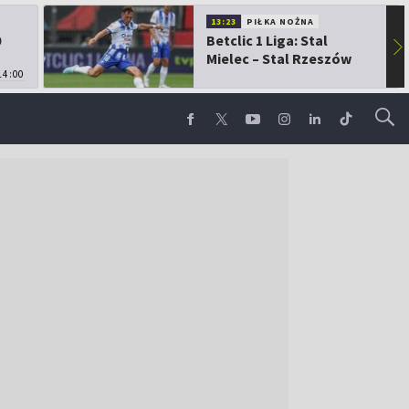
13:23
PIŁKA NOŻNA
0
Betclic 1 Liga: Stal
▶
Mielec – Stal Rzeszów
14:00