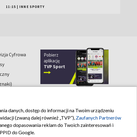
11:15
|
INNE SPORTY
izja Cyfrowa
Pobierz
aplikację
sy
TVP Sport
iczny
znaki)
rania danych, dostęp do informacji na Twoim urządzeniu
Kontakt
idacji (zwaną dalej również „TVP”),
Zaufanych Partnerów
anego dopasowania reklam do Twoich zainteresowań i
a PPID do Google.