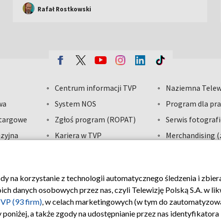
Rafał Rostkowski
Centrum informacji TVP
Naziemna Telew
wa
System NOS
Program dla pra
etargowe
Zgłoś program (ROPAT)
Serwis fotograf
zyjna
Kariera w TVP
Merchandising (
dawcy
ody na korzystanie z technologii automatycznego śledzenia i zbie
VP
Polityka prywatności
Moje zgody
Biuro reklamy
 danych osobowych przez nas, czyli Telewizję Polską S.A. w likw
VP (93 firm)
, w celach marketingowych (w tym do zautomatyzow
 poniżej, a także zgody na udostępnianie przez nas identyfikator