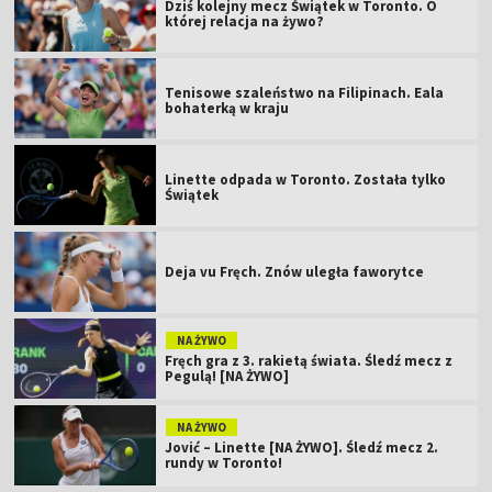
Dziś kolejny mecz Świątek w Toronto. O
której relacja na żywo?
Tenisowe szaleństwo na Filipinach. Eala
bohaterką w kraju
Linette odpada w Toronto. Została tylko
Świątek
Deja vu Fręch. Znów uległa faworytce
NA ŻYWO
Fręch gra z 3. rakietą świata. Śledź mecz z
Pegulą! [NA ŻYWO]
NA ŻYWO
Jović – Linette [NA ŻYWO]. Śledź mecz 2.
rundy w Toronto!