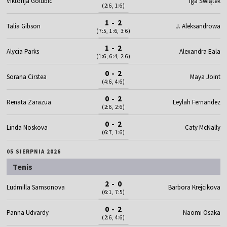
Viktorija Golubic
Iga Świątek
(2:6, 1:6)
1 - 2
Talia Gibson
J. Aleksandrowa
(7:5, 1:6, 3:6)
1 - 2
Alycia Parks
Alexandra Eala
(1:6, 6:4, 2:6)
0 - 2
Sorana Cirstea
Maya Joint
(4:6, 4:6)
0 - 2
Renata Zarazua
Leylah Fernandez
(2:6, 2:6)
0 - 2
Linda Noskova
Caty McNally
(6:7, 1:6)
05 SIERPNIA 2026
Tenis
2 - 0
Ludmilla Samsonova
Barbora Krejcikova
(6:1, 7:5)
0 - 2
Panna Udvardy
Naomi Osaka
(2:6, 4:6)