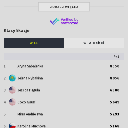
ZOBACZ WIĘCEJ
Klasyfikacje
WTA
WTA Debel
Pkt
1
Aryna Sabalenka
8550
2
Jelena Rybakina
8056
3
Jessica Pegula
6300
4
Coco Gauff
5649
5
Mirra Andriejewa
5293
6
Karolina Muchova
5168