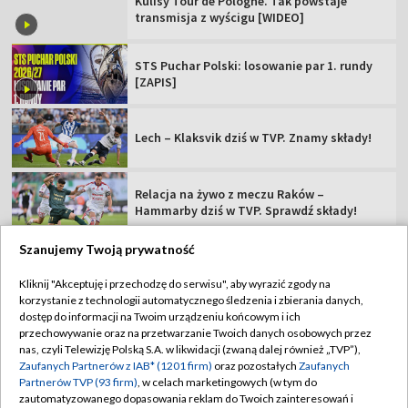
Kulisy Tour de Pologne. Tak powstaje
transmisja z wyścigu [WIDEO]
STS Puchar Polski: losowanie par 1. rundy
[ZAPIS]
Lech – Klaksvik dziś w TVP. Znamy składy!
Relacja na żywo z meczu Raków –
Hammarby dziś w TVP. Sprawdź składy!
Szanujemy Twoją prywatność
Kliknij "Akceptuję i przechodzę do serwisu", aby wyrazić zgody na
korzystanie z technologii automatycznego śledzenia i zbierania danych,
TVP
dostęp do informacji na Twoim urządzeniu końcowym i ich
przechowywanie oraz na przetwarzanie Twoich danych osobowych przez
Abonament TVP
Regulamin TVP
nas, czyli Telewizję Polską S.A. w likwidacji (zwaną dalej również „TVP”),
Polityka prywatności
Sklep TVP
Zaufanych Partnerów z IAB* (1201 firm)
oraz pozostałych
Zaufanych
Partnerów TVP (93 firm)
, w celach marketingowych (w tym do
Biuro Reklamy
Moje zgody
zautomatyzowanego dopasowania reklam do Twoich zainteresowań i