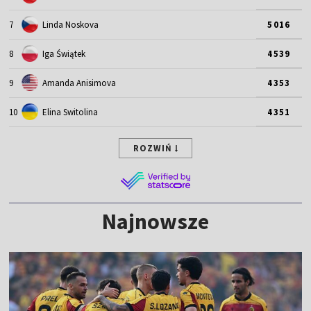
7
Linda Noskova
5016
8
Iga Świątek
4539
9
Amanda Anisimova
4353
10
Elina Switolina
4351
ROZWIŃ
Najnowsze