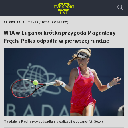
09 KWI 2019
|
TENIS
/
WTA (KOBIETY)
WTA w Lugano: krótka przygoda Magdaleny
Fręch. Polka odpadła w pierwszej rundzie
Magdalena Fręch szybko odpadła z rywalizacji w Lugano (fot. Getty)