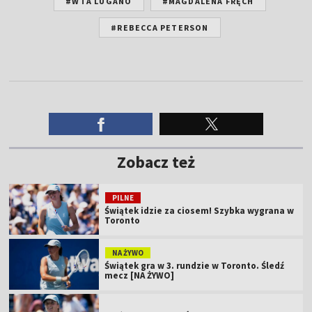
#WTA LUGANO
#MAGDALENA FRĘCH
#REBECCA PETERSON
Zobacz też
PILNE
Świątek idzie za ciosem! Szybka wygrana w
Toronto
NA ŻYWO
Świątek gra w 3. rundzie w Toronto. Śledź
mecz [NA ŻYWO]