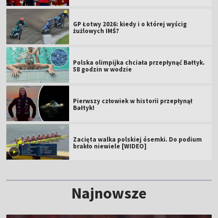
GP Łotwy 2026: kiedy i o której wyścig
żużlowych IMŚ?
Polska olimpijka chciała przepłynąć Bałtyk.
58 godzin w wodzie
Pierwszy człowiek w historii przepłynął
Bałtyk!
Zacięta walka polskiej ósemki. Do podium
brakło niewiele [WIDEO]
Najnowsze