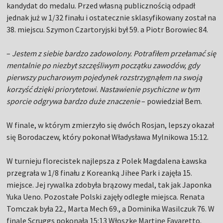
kandydat do medalu. Przed własną publicznością odpadł
jednak już w 1/32 finału i ostatecznie sklasyfikowany został na
38. miejscu. Szymon Czartoryjski był 59. a Piotr Borowiec 84.
–
Jestem z siebie bardzo zadowolony. Potrafiłem przełamać się
mentalnie po niezbyt szczęśliwym początku zawodów, gdy
pierwszy pucharowym pojedynek rozstrzygnąłem na swoją
korzyść dzięki priorytetowi. Nastawienie psychiczne w tym
sporcie odgrywa bardzo duże znaczenie
– powiedział Bem.
W finale, w którym zmierzyło się dwóch Rosjan, lepszy okazał
się Borodaczew, który pokonał Władysława Mylnikowa 15:12.
W turnieju florecistek najlepsza z Polek Magdalena Ławska
przegrała w 1/8 finału z Koreanką Jihee Park i zajęła 15.
miejsce. Jej rywalka zdobyła brązowy medal, tak jak Japonka
Yuka Ueno. Pozostałe Polski zajęły odległe miejsca. Renata
Tomczak była 22., Marta Mech 69., a Dominika Wasilczuk 76. W
finale Scruggs pokonała 15:13 Włoszkę Martinę Favaretto.