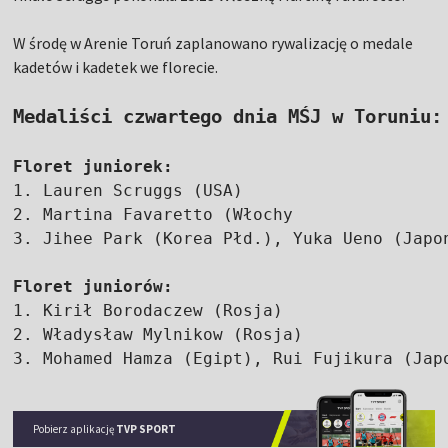
W środę w Arenie Toruń zaplanowano rywalizację o medale
kadetów i kadetek we florecie.
Medaliści czwartego dnia MŚJ w Toruniu:
Floret juniorek:
1. Lauren Scruggs (USA)

2. Martina Favaretto (Włochy

3. Jihee Park (Korea Płd.), Yuka Ueno (Japon
Floret juniorów:
1. Kirił Borodaczew (Rosja)

2. Władysław Mylnikow (Rosja)

3. Mohamed Hamza (Egipt), Rui Fujikura (Jap
Pobierz aplikację
TVP SPORT