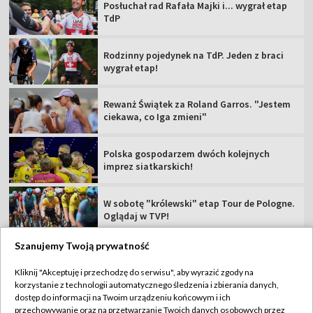
Posłuchał rad Rafała Majki i... wygrał etap
TdP
Rodzinny pojedynek na TdP. Jeden z braci
wygrał etap!
Rewanż Świątek za Roland Garros. "Jestem
ciekawa, co Iga zmieni"
Polska gospodarzem dwóch kolejnych
imprez siatkarskich!
W sobotę "królewski" etap Tour de Pologne.
Oglądaj w TVP!
Szanujemy Twoją prywatność
Kliknij "Akceptuję i przechodzę do serwisu", aby wyrazić zgody na
korzystanie z technologii automatycznego śledzenia i zbierania danych,
TVP
dostęp do informacji na Twoim urządzeniu końcowym i ich
przechowywanie oraz na przetwarzanie Twoich danych osobowych przez
Abonament TVP
Regulamin TVP