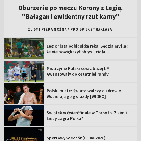
Oburzenie po meczu Korony z Legią.
"Bałagan i ewidentny rzut karny"
21:58
|
PIŁKA NOŻNA
/
PKO BP EKSTRAKLASA
Legionista odbił piłkę ręką. Sędzia myślał,
że nie powiększył obrysu ciała...
Mistrzynie Polski coraz bliżej LM.
Awansowały do ostatniej rundy
Polski mistrz świata walczy o zdrowie.
Wspierają go gwiazdy [WIDEO]
Świątek w ćwierćfinale w Toronto. Z kim i
kiedy zagra Polka?
Sportowy wieczór (08.08.2026)