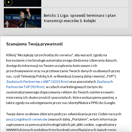
Betclic 1 Liga: sprawdź terminarz i plan
transmisji meczów 3. kolejki
Szanujemy Twoją prywatność
TVP
Kliknij "Akceptuję i przechodzę do serwisu", aby wyrazić zgody na
korzystanie z technologii automatycznego śledzenia i zbierania danych,
Abonament TVP
Regulamin TVP
dostęp do informacji na Twoim urządzeniu końcowym i ich
Polityka prywatności
Sklep TVP
przechowywanie oraz na przetwarzanie Twoich danych osobowych przez
nas, czyli Telewizję Polską S.A. w likwidacji (zwaną dalej również „TVP”),
Biuro Reklamy
Moje zgody
Zaufanych Partnerów z IAB* (1201 firm)
oraz pozostałych
Zaufanych
Partnerów TVP (93 firm)
, w celach marketingowych (w tym do
Oferta Handlowa
Biuro reklamy
zautomatyzowanego dopasowania reklam do Twoich zainteresowań i
mierzenia ich skuteczności) i pozostałych, które wskazujemy poniżej, a
Telegazeta ogłoszenia
Kontakt
także zgody na udostępnianie przez nas identyfikatora PPID do Google.
Emisja w TVP
Twoje dane osobowe zbierane podczas odwiedzania przez Ciebie naszych
Kanały
Rada Programowa
poszczególnych serwisów
zwanych dalej „Portalem”, w tym informacje
zapisywane za pomocą technologii takich jak: pliki cookie, sygnalizatory
Ogłoszenia przetargowe
WWW lub innych podobnych technologii umożliwiających świadczenie