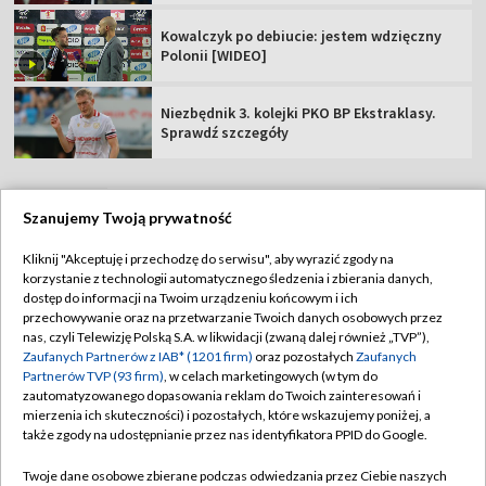
Kowalczyk po debiucie: jestem wdzięczny
Polonii [WIDEO]
Niezbędnik 3. kolejki PKO BP Ekstraklasy.
Sprawdź szczegóły
Szanujemy Twoją prywatność
TVP
Kliknij "Akceptuję i przechodzę do serwisu", aby wyrazić zgody na
korzystanie z technologii automatycznego śledzenia i zbierania danych,
Abonament TVP
Regulamin TVP
dostęp do informacji na Twoim urządzeniu końcowym i ich
Polityka prywatności
Sklep TVP
przechowywanie oraz na przetwarzanie Twoich danych osobowych przez
nas, czyli Telewizję Polską S.A. w likwidacji (zwaną dalej również „TVP”),
Biuro Reklamy
Moje zgody
Zaufanych Partnerów z IAB* (1201 firm)
oraz pozostałych
Zaufanych
Partnerów TVP (93 firm)
, w celach marketingowych (w tym do
Oferta Handlowa
Biuro reklamy
zautomatyzowanego dopasowania reklam do Twoich zainteresowań i
mierzenia ich skuteczności) i pozostałych, które wskazujemy poniżej, a
Telegazeta ogłoszenia
Kontakt
także zgody na udostępnianie przez nas identyfikatora PPID do Google.
Emisja w TVP
Twoje dane osobowe zbierane podczas odwiedzania przez Ciebie naszych