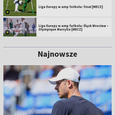
Liga Europy w amp futbolu: finał [MECZ]
Liga Europy w amp futbolu: Śląsk Wrocław –
Olympique Marsylia [MECZ]
Najnowsze