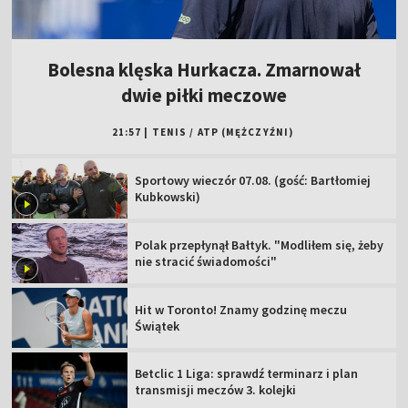
Bolesna klęska Hurkacza. Zmarnował
dwie piłki meczowe
21:57
|
TENIS
/
ATP (MĘŻCZYŹNI)
Sportowy wieczór 07.08. (gość: Bartłomiej
Kubkowski)
Polak przepłynął Bałtyk. "Modliłem się, żeby
nie stracić świadomości"
Hit w Toronto! Znamy godzinę meczu
Świątek
Betclic 1 Liga: sprawdź terminarz i plan
transmisji meczów 3. kolejki