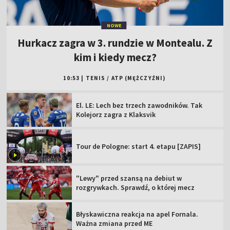
NOWE
Hurkacz zagra w 3. rundzie w Montealu. Z
kim i kiedy mecz?
10:53
|
TENIS
/
ATP (MĘŻCZYŹNI)
El. LE: Lech bez trzech zawodników. Tak
Kolejorz zagra z Klaksvik
Tour de Pologne: start 4. etapu [ZAPIS]
"Lewy" przed szansą na debiut w
rozgrywkach. Sprawdź, o której mecz
Błyskawiczna reakcja na apel Fornala.
Ważna zmiana przed ME