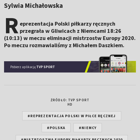
Sylwia Michałowska
R
eprezentacja Polski piłkarzy ręcznych
przegrała w Gliwicach z Niemcami 18:26
(10:13) w meczu eliminacji mistrzostw Europy 2020.
Po meczu rozmawialiśmy z Michałem Daszkiem.
Pobierz aplikację
TVP SPORT
ŹRÓDŁO: TVP SPORT
HD
#REPREZENTACJA POLSKI W PIŁCE RĘCZNEJ
#POLSKA
#NIEMCY
#MISTRZOSTWA EUROPY PIŁKARZY RĘCZNYCH 2020