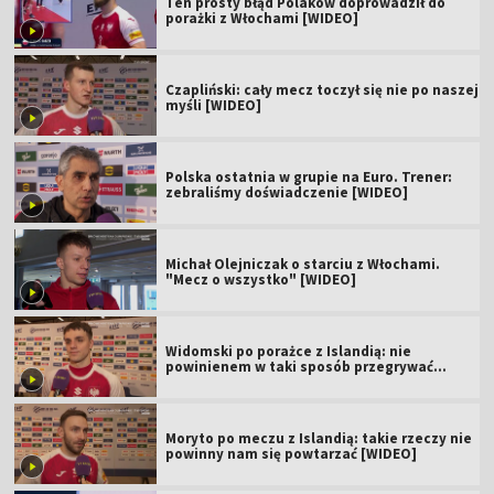
Ten prosty błąd Polaków doprowadził do
porażki z Włochami [WIDEO]
Czapliński: cały mecz toczył się nie po naszej
myśli [WIDEO]
Polska ostatnia w grupie na Euro. Trener:
zebraliśmy doświadczenie [WIDEO]
Michał Olejniczak o starciu z Włochami.
"Mecz o wszystko" [WIDEO]
Widomski po porażce z Islandią: nie
powinienem w taki sposób przegrywać
[WIDEO]
Moryto po meczu z Islandią: takie rzeczy nie
powinny nam się powtarzać [WIDEO]