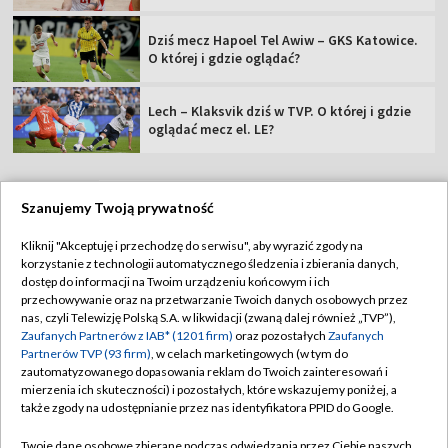
Dziś mecz Hapoel Tel Awiw – GKS Katowice.
O której i gdzie oglądać?
Lech – Klaksvik dziś w TVP. O której i gdzie
oglądać mecz el. LE?
Szanujemy Twoją prywatność
TVP
Kliknij "Akceptuję i przechodzę do serwisu", aby wyrazić zgody na
korzystanie z technologii automatycznego śledzenia i zbierania danych,
Abonament TVP
Regulamin TVP
dostęp do informacji na Twoim urządzeniu końcowym i ich
Polityka prywatności
Sklep TVP
przechowywanie oraz na przetwarzanie Twoich danych osobowych przez
nas, czyli Telewizję Polską S.A. w likwidacji (zwaną dalej również „TVP”),
Biuro Reklamy
Moje zgody
Zaufanych Partnerów z IAB* (1201 firm)
oraz pozostałych
Zaufanych
Partnerów TVP (93 firm)
, w celach marketingowych (w tym do
Oferta Handlowa
Biuro reklamy
zautomatyzowanego dopasowania reklam do Twoich zainteresowań i
mierzenia ich skuteczności) i pozostałych, które wskazujemy poniżej, a
Telegazeta ogłoszenia
Kontakt
także zgody na udostępnianie przez nas identyfikatora PPID do Google.
Emisja w TVP
Twoje dane osobowe zbierane podczas odwiedzania przez Ciebie naszych