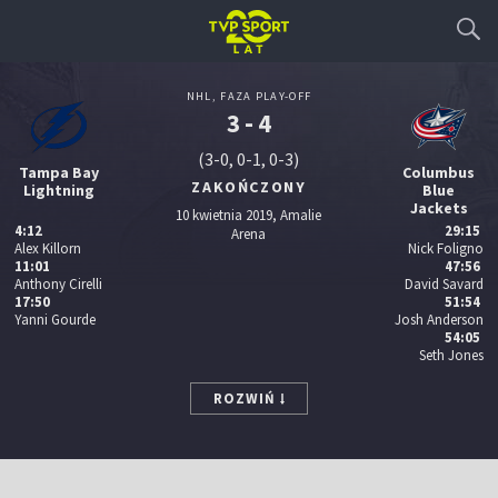
NHL, FAZA PLAY-OFF
3 - 4
(3-0, 0-1, 0-3)
Tampa Bay
Columbus
ZAKOŃCZONY
Lightning
Blue
Jackets
10 kwietnia 2019, Amalie
4:12
29:15
Arena
Alex Killorn
Nick Foligno
11:01
47:56
Anthony Cirelli
David Savard
17:50
51:54
Yanni Gourde
Josh Anderson
54:05
Seth Jones
ROZWIŃ