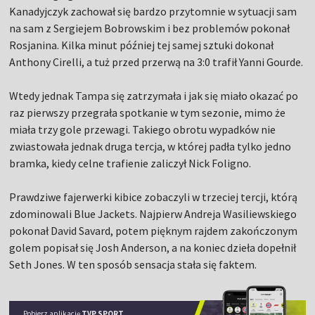
Kanadyjczyk zachował się bardzo przytomnie w sytuacji sam
na sam z Sergiejem Bobrowskim i bez problemów pokonał
Rosjanina. Kilka minut później tej samej sztuki dokonał
Anthony Cirelli, a tuż przed przerwą na 3:0 trafił Yanni Gourde.
Wtedy jednak Tampa się zatrzymała i jak się miało okazać po
raz pierwszy przegrała spotkanie w tym sezonie, mimo że
miała trzy gole przewagi. Takiego obrotu wypadków nie
zwiastowała jednak druga tercja, w której padła tylko jedno
bramka, kiedy celne trafienie zaliczył Nick Foligno.
Prawdziwe fajerwerki kibice zobaczyli w trzeciej tercji, którą
zdominowali Blue Jackets. Najpierw Andreja Wasiliewskiego
pokonał David Savard, potem pięknym rajdem zakończonym
golem popisał się Josh Anderson, a na koniec dzieła dopełnił
Seth Jones. W ten sposób sensacja stała się faktem.
Pobierz aplikację
TVP SPORT