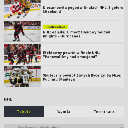
Niesamowita pogoń w finałach NHL. 3 gole w
39 sekund
TRANSMISJA
NHL: oglądaj 3. mecz finałowy Golden
Knights – Hurricanes
Efektowny powrót w finale NHL.
"Panowaliśmy nad emocjami"
Skuteczny powrót Złotych Rycerzy. Są bliżej
Pucharu Stanleya
NHL
Tabele
Wyniki
Terminarz