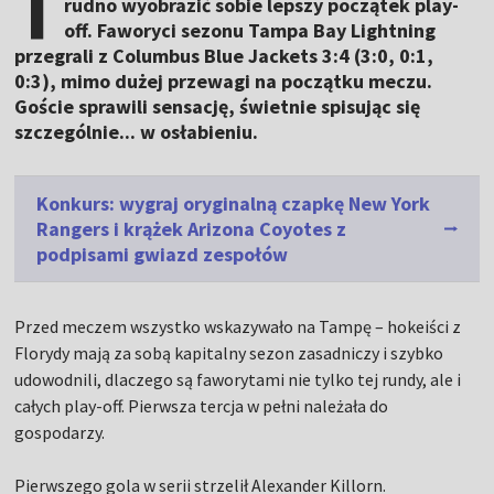
T
rudno wyobrazić sobie lepszy początek play-
off. Faworyci sezonu Tampa Bay Lightning
przegrali z Columbus Blue Jackets 3:4 (3:0, 0:1,
0:3), mimo dużej przewagi na początku meczu.
Goście sprawili sensację, świetnie spisując się
szczególnie... w osłabieniu.
Konkurs: wygraj oryginalną czapkę New York
Rangers i krążek Arizona Coyotes z
podpisami gwiazd zespołów
Przed meczem wszystko wskazywało na Tampę – hokeiści z
Florydy mają za sobą kapitalny sezon zasadniczy i szybko
udowodnili, dlaczego są faworytami nie tylko tej rundy, ale i
całych play-off. Pierwsza tercja w pełni należała do
gospodarzy.
Pierwszego gola w serii strzelił Alexander Killorn.