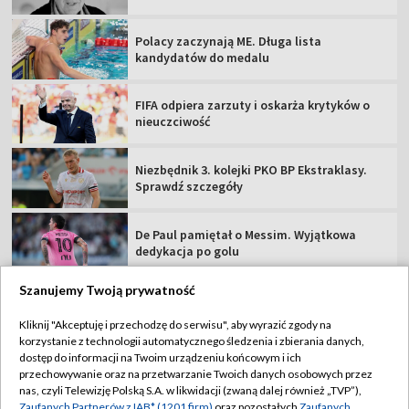
Polacy zaczynają ME. Długa lista
kandydatów do medalu
FIFA odpiera zarzuty i oskarża krytyków o
nieuczciwość
Niezbędnik 3. kolejki PKO BP Ekstraklasy.
Sprawdź szczegóły
De Paul pamiętał o Messim. Wyjątkowa
dedykacja po golu
Szanujemy Twoją prywatność
Kliknij "Akceptuję i przechodzę do serwisu", aby wyrazić zgody na
korzystanie z technologii automatycznego śledzenia i zbierania danych,
TVP
dostęp do informacji na Twoim urządzeniu końcowym i ich
przechowywanie oraz na przetwarzanie Twoich danych osobowych przez
Abonament TVP
Regulamin TVP
nas, czyli Telewizję Polską S.A. w likwidacji (zwaną dalej również „TVP”),
Polityka prywatności
Sklep TVP
Zaufanych Partnerów z IAB* (1201 firm)
oraz pozostałych
Zaufanych