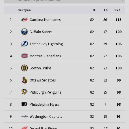
Drużyna
M
+/-
Pkt
1
Carolina Hurricanes
82
56
113
2
Buffalo Sabres
82
47
109
3
Tampa Bay Lightning
82
59
106
4
Montreal Canadiens
82
27
106
5
Boston Bruins
82
22
100
6
Ottawa Senators
82
32
99
7
Pittsburgh Penguins
82
25
98
8
Philadelphia Flyers
82
7
98
9
Washington Capitals
82
19
95
10
Detroit Red Wings
82
-17
92