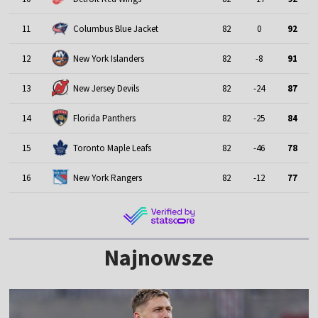
11
Columbus Blue Jacket
82
0
92
12
New York Islanders
82
-8
91
13
New Jersey Devils
82
-24
87
14
Florida Panthers
82
-25
84
15
Toronto Maple Leafs
82
-46
78
16
New York Rangers
82
-12
77
Najnowsze