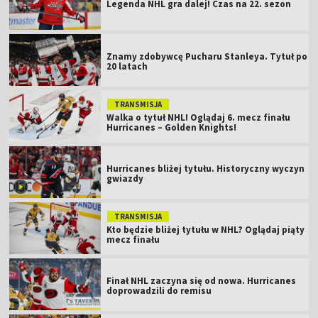
Legenda NHL gra dalej! Czas na 22. sezon
Znamy zdobywcę Pucharu Stanleya. Tytuł po
20 latach
TRANSMISJA
Walka o tytuł NHL! Oglądaj 6. mecz finału
Hurricanes – Golden Knights!
Hurricanes bliżej tytułu. Historyczny wyczyn
gwiazdy
TRANSMISJA
Kto będzie bliżej tytułu w NHL? Oglądaj piąty
mecz finału
Finał NHL zaczyna się od nowa. Hurricanes
doprowadzili do remisu