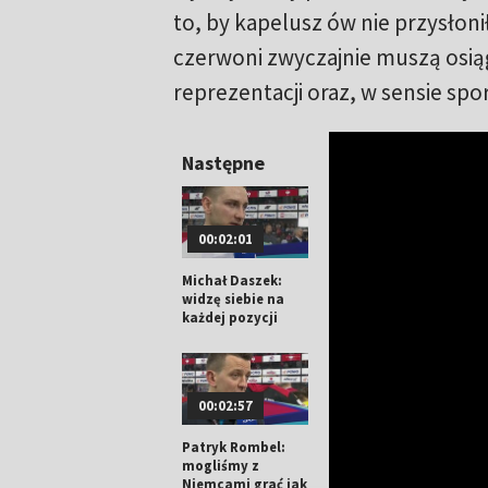
to, by kapelusz ów nie przysłonił
czerwoni zwyczajnie muszą osiąg
reprezentacji oraz, w sensie sp
Następne
00:02:01
Michał Daszek:
widzę siebie na
każdej pozycji
00:02:57
Patryk Rombel:
mogliśmy z
Niemcami grać jak