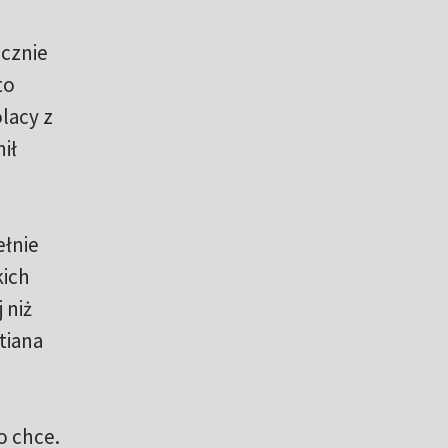
ącznie
to
olacy z
ił
ełnie
kich
 niż
tiana
o chce.