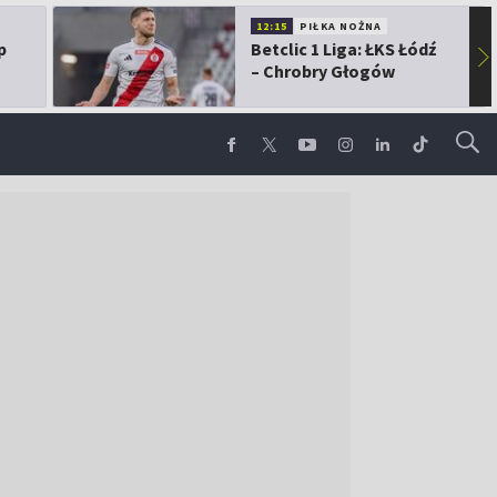
12:15
PIŁKA NOŻNA
p
Betclic 1 Liga: ŁKS Łódź
▶
– Chrobry Głogów