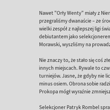
Nawet "Orły Wenty" miały z Niem
przegraliśmy dwanaście – ze śr
wielki zespół z najlepszej ligi ś
debiutantem jako selekcjonerem 
Morawski, wyszliśmy na prowadze
Nie znaczy to, że stało się coś z
innych miejscach. Rywale to czw
turniejów. Jasne, że gdyby nie l
minus osiem. Obrona sobie radził
Prokopa mógł wyraźnie zmniejszyć
Selekcjoner Patryk Rombel spraw