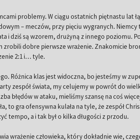
cami problemy. W ciągu ostatnich piętnastu lat ł
odowym – meczów, przy pięciu wygranych. Niemcy 
wiata i dziś są wzorem, drużyną z innego poziomu. P
zrobili dobre pierwsze wrażenie. Znakomicie bron
nie 2:1 i… tyle.
łego. Różnica klas jest widoczna, bo jesteśmy w zup
arty zespół świata, my celujemy w powrót do wiel
iczba błędów w ataku, mieliśmy szansę na coś więcej
a, to gra ofensywna kulała na tyle, że zespół Chris
 tempo, a i tak był o kilka długości z przodu.
ia wrażenie człowieka, który dokładnie wie, czeg