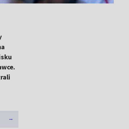
y
na
isku
awce.
rali