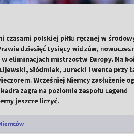
i czasami polskiej piłki ręcznej w środow
Prawie dziesięć tysięcy widzów, nowoczes
y w eliminacjach mistrzostw Europy. Na bo
Lijewski, Siódmiak, Jurecki i Wenta przy ł
ieczorem. Wcześniej Niemcy zasłużenie og
a kadra zagra na poziomie zespołu Legend
emy jeszcze liczyć.
d Niemców