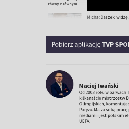
równy z równym
Michał Daszek: widzę 
Tomasz Gębala:
Pobierz aplikację
TVP SPO
jeśli poprawimy
atak, to będzie
zupełnie inaczej
00:02:28
Maciej Iwański
Kamil Syprzak:
Od 2003 roku w barwach T
walczymy o
odbudowanie
kilkanaście mistrzostw E
zaufania kibiców
Olimpijskich, komentując
Paryżu. Ma za sobą pracę
mediami i jest polskim e
UEFA.