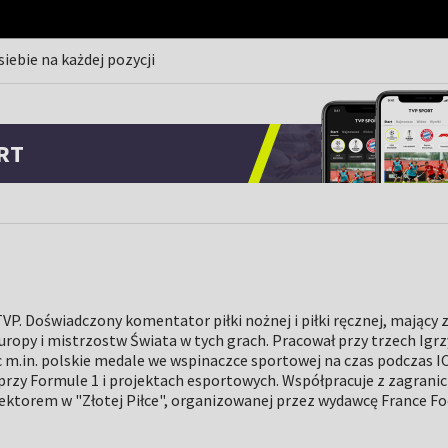
siebie na każdej pozycji
RT
VP. Doświadczony komentator piłki nożnej i piłki ręcznej, mający 
uropy i mistrzostw Świata w tych grach. Pracował przy trzech Igr
 m.in. polskie medale we wspinaczce sportowej na czas podczas I
 przy Formule 1 i projektach esportowych. Współpracuje z zagrani
lektorem w "Złotej Piłce", organizowanej przez wydawcę France Foo