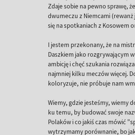
Zdaje sobie na pewno sprawę, że
dwumeczu z Niemcami (rewanż j
się na spotkaniach z Kosowem o
I jestem przekonany, że na mis
Daszkiem jako rozgrywającym wy
ambicję i chęć szukania rozwiąz
najmniej kilku meczów więcej. D
koloryzuje, nie próbuje nam wmaw
Wiemy, gdzie jesteśmy, wiemy d
ku temu, by budować swoje nazw
Polaków i co jakiś czas mówić "
wytrzymamy porównanie, bo jak m