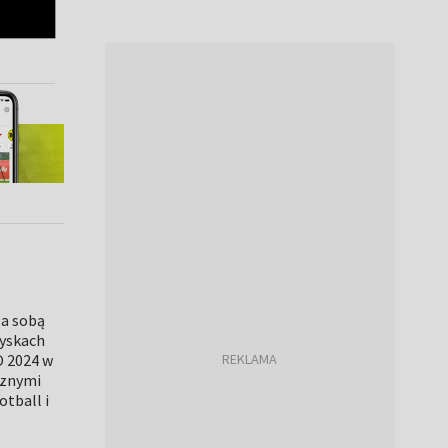
za sobą
zyskach
O 2024 w
cznymi
tball i