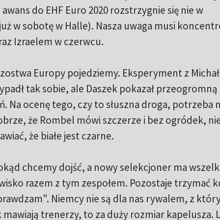
 awans do EHF Euro 2020 rozstrzygnie się nie w
uż w sobotę w Halle). Nasza uwaga musi koncent
raz Izraelem w czerwcu.
trzostwa Europy pojedziemy. Eksperyment z Micha
padł tak sobie, ale Daszek pokazał przeogromną
ań. Na ocenę tego, czy to słuszna droga, potrzeba
obrze, że Rombel mówi szczerze i bez ogródek, ni
iać, że białe jest czarne.
okąd chcemy dojść, a nowy selekcjoner ma wszelk
isko razem z tym zespołem. Pozostaje trzymać kc
sprawdzam". Niemcy nie są dla nas rywalem, z któr
awiają trenerzy, to za duży rozmiar kapelusza. Li