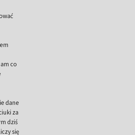
rować
łem
 nam co
e
ie dane
iuki za
ym dziś
czy się