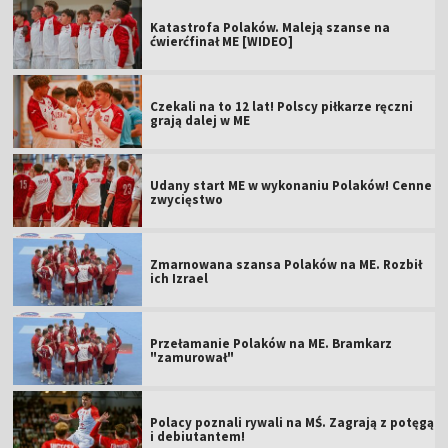
Katastrofa Polaków. Maleją szanse na
ćwierćfinał ME [WIDEO]
Czekali na to 12 lat! Polscy piłkarze ręczni
grają dalej w ME
Udany start ME w wykonaniu Polaków! Cenne
zwycięstwo
Zmarnowana szansa Polaków na ME. Rozbił
ich Izrael
Przełamanie Polaków na ME. Bramkarz
"zamurował"
Polacy poznali rywali na MŚ. Zagrają z potęgą
i debiutantem!