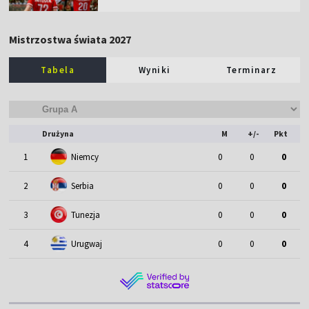
Mistrzostwa świata 2027
Tabela
Wyniki
Terminarz
Drużyna
M
+/-
Pkt
1
Niemcy
0
0
0
2
Serbia
0
0
0
3
Tunezja
0
0
0
4
Urugwaj
0
0
0