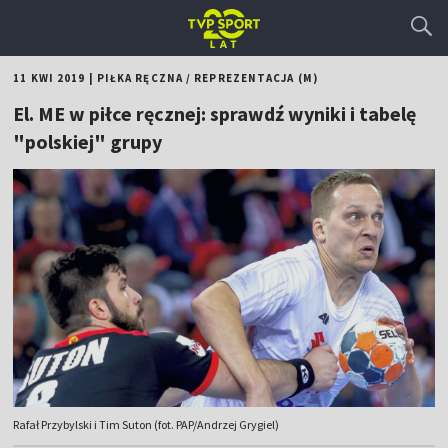
11 KWI 2019
|
PIŁKA RĘCZNA
/
REPREZENTACJA (M)
El. ME w piłce ręcznej: sprawdź wyniki i tabelę
"polskiej" grupy
Rafał Przybylski i Tim Suton (fot. PAP/Andrzej Grygiel)