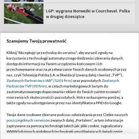
LGP: wygrana Norweżki w Courchevel. Polka
w drugiej dziesiątce
Szanujemy Twoją prywatność
TVP
Kliknij "Akceptuję i przechodzę do serwisu", aby wyrazić zgody na
korzystanie z technologii automatycznego śledzenia i zbierania danych,
Abonament TVP
Regulamin TVP
dostęp do informacji na Twoim urządzeniu końcowym i ich
Polityka prywatności
Sklep TVP
przechowywanie oraz na przetwarzanie Twoich danych osobowych przez
nas, czyli Telewizję Polską S.A. w likwidacji (zwaną dalej również „TVP”),
Biuro Reklamy
Moje zgody
Zaufanych Partnerów z IAB* (1201 firm)
oraz pozostałych
Zaufanych
Partnerów TVP (93 firm)
, w celach marketingowych (w tym do
Oferta Handlowa
Biuro reklamy
zautomatyzowanego dopasowania reklam do Twoich zainteresowań i
mierzenia ich skuteczności) i pozostałych, które wskazujemy poniżej, a
Telegazeta ogłoszenia
Kontakt
także zgody na udostępnianie przez nas identyfikatora PPID do Google.
Emisja w TVP
Twoje dane osobowe zbierane podczas odwiedzania przez Ciebie naszych
Kanały
Rada Programowa
poszczególnych serwisów
zwanych dalej „Portalem”, w tym informacje
zapisywane za pomocą technologii takich jak: pliki cookie, sygnalizatory
Ogłoszenia przetargowe
WWW lub innych podobnych technologii umożliwiających świadczenie
©2026 Telewizja Polska Spółka Akcyjna w likwidacji
dopasowanych i bezpiecznych usług, personalizację treści oraz reklam,
Akademia Telewizyjna