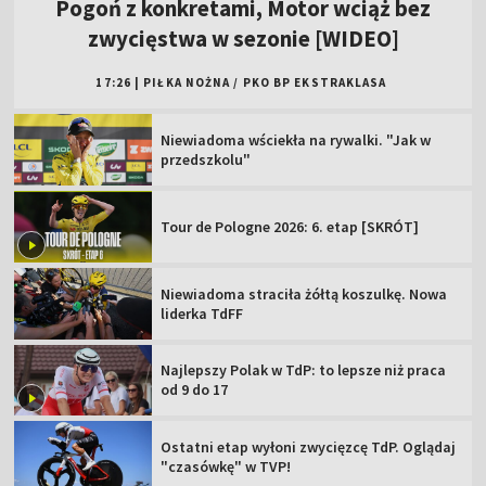
Pogoń z konkretami, Motor wciąż bez
zwycięstwa w sezonie [WIDEO]
17:26
|
PIŁKA NOŻNA
/
PKO BP EKSTRAKLASA
Niewiadoma wściekła na rywalki. "Jak w
przedszkolu"
Tour de Pologne 2026: 6. etap [SKRÓT]
Niewiadoma straciła żółtą koszulkę. Nowa
liderka TdFF
Najlepszy Polak w TdP: to lepsze niż praca
od 9 do 17
Ostatni etap wyłoni zwycięzcę TdP. Oglądaj
"czasówkę" w TVP!