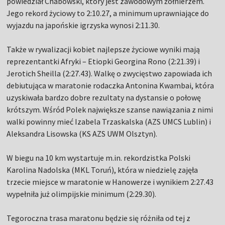
powiedział Chabowski, który jest zawodowym żołnierzem.
Jego rekord życiowy to 2:10.27, a minimum uprawniające do
wyjazdu na japońskie igrzyska wynosi 2:11.30.
Także w rywalizacji kobiet najlepsze życiowe wyniki mają
reprezentantki Afryki – Etiopki Georgina Rono (2:21.39) i
Jerotich Sheilla (2:27.43). Walkę o zwycięstwo zapowiada ich
debiutująca w maratonie rodaczka Antonina Kwambai, która
uzyskiwała bardzo dobre rezultaty na dystansie o połowę
krótszym. Wśród Polek największe szanse nawiązania z nimi
walki powinny mieć Izabela Trzaskalska (AZS UMCS Lublin) i
Aleksandra Lisowska (KS AZS UWM Olsztyn).
W biegu na 10 km wystartuje m.in. rekordzistka Polski
Karolina Nadolska (MKL Toruń), która w niedzielę zajęła
trzecie miejsce w maratonie w Hanowerze i wynikiem 2:27.43
wypełniła już olimpijskie minimum (2:29.30).
Tegoroczna trasa maratonu będzie się różniła od tej z