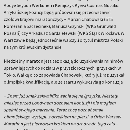
Aboye Seyoun Werkuneh i Kenijczyk Kyeva Cosmas Mutuku.
Afrykańskiej koalicji będą próbowali się przeciwstawić
czołowi krajowi maratończycy – Marcin Chabowski (STS
Pomerania Szczecinek), Mariusz Giżyński (WKS Grunwald
Poznań) czy Arkadiusz Gardzielewski (WKŚ Śląsk Wrocław). W
Warszawie będą jednocześnie walczyli o tytuł mistrza Polski
na tym królewskim dystansie.
Niedzielny maraton jest też okazją do uzyskiwania minimów
uprawniających do udziału w przyszłorocznych igrzyskach w
Tokio. Walkę o to zapowiada Chabowski, który już raz uzyskał
olimpijską kwalifikację, ale ze startu wykluczyła go kontuzja.
–
Znam już smak zakwalifikowania się na igrzyska. Niestety,
miesiąc przed Londynem doznałem kontuzji i nie mogłem
spełnić swojego marzenia. Teraz chcę poznać smak
olimpijskiego występu z orzełkiem na piersi, a Orlen Warsaw
Marathon jest pierwszym krokiem na drodze do tego celu
–