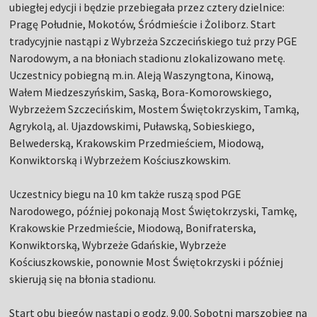
ubiegłej edycji i będzie przebiegała przez cztery dzielnice:
Pragę Południe, Mokotów, Śródmieście i Żoliborz. Start
tradycyjnie nastąpi z Wybrzeża Szczecińskiego tuż przy PGE
Narodowym, a na błoniach stadionu zlokalizowano metę.
Uczestnicy pobiegną m.in. Aleją Waszyngtona, Kinową,
Wałem Miedzeszyńskim, Saską, Bora-Komorowskiego,
Wybrzeżem Szczecińskim, Mostem Świętokrzyskim, Tamką,
Agrykolą, al. Ujazdowskimi, Puławską, Sobieskiego,
Belwederską, Krakowskim Przedmieściem, Miodową,
Konwiktorską i Wybrzeżem Kościuszkowskim.
Uczestnicy biegu na 10 km także ruszą spod PGE
Narodowego, później pokonają Most Świętokrzyski, Tamkę,
Krakowskie Przedmieście, Miodową, Bonifraterska,
Konwiktorską, Wybrzeże Gdańskie, Wybrzeże
Kościuszkowskie, ponownie Most Świętokrzyski i później
skierują się na błonia stadionu.
Start obu biegów nastąpi o godz. 9.00. Sobotni marszobieg na