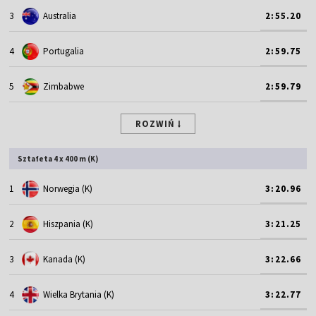
3
Australia
2:55.20
4
Portugalia
2:59.75
5
Zimbabwe
2:59.79
ROZWIŃ
Sztafeta 4 x 400 m (K)
1
Norwegia (K)
3:20.96
2
Hiszpania (K)
3:21.25
3
Kanada (K)
3:22.66
4
Wielka Brytania (K)
3:22.77