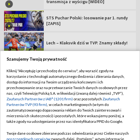
transmisja z wyścigu [WIDEO]
STS Puchar Polski: losowanie par 1. rundy
[ZAPIS]
Lech – Klaksvik dziś w TVP. Znamy składy!
Szanujemy Twoją prywatność
Kliknij "Akceptuję i przechodzę do serwisu", aby wyrazić zgody na
korzystanie z technologii automatycznego śledzenia i zbierania danych,
TVP
dostęp do informacji na Twoim urządzeniu końcowym i ich
przechowywanie oraz na przetwarzanie Twoich danych osobowych przez
Abonament TVP
Regulamin TVP
nas, czyli Telewizję Polską S.A. w likwidacji (zwaną dalej również „TVP”),
Polityka prywatności
Sklep TVP
Zaufanych Partnerów z IAB* (1201 firm)
oraz pozostałych
Zaufanych
Partnerów TVP (93 firm)
, w celach marketingowych (w tym do
Biuro Reklamy
Moje zgody
zautomatyzowanego dopasowania reklam do Twoich zainteresowań i
mierzenia ich skuteczności) i pozostałych, które wskazujemy poniżej, a
Oferta Handlowa
Biuro reklamy
także zgody na udostępnianie przez nas identyfikatora PPID do Google.
Telegazeta ogłoszenia
Kontakt
Twoje dane osobowe zbierane podczas odwiedzania przez Ciebie naszych
Emisja w TVP
poszczególnych serwisów
zwanych dalej „Portalem”, w tym informacje