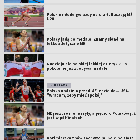
Polskie młode gwiazdy na start. Ruszają MŚ
U20
Polacy jadą po medale! Znamy skład na
lekkoatletyczne ME
Nadzieja dla polskiej lekkiej atletyki? To
pokolenie już zdobywa medale!
POLECAMY
Polska nadzieja przed ME jedzie do... USA.
"Wracam, żeby mieć spokój"
ME jeszcze nie ruszyły, a pięcioro Polaków już
jest w półfinałach!
Kazimierska znów zachwyciła. Kolejne złoto