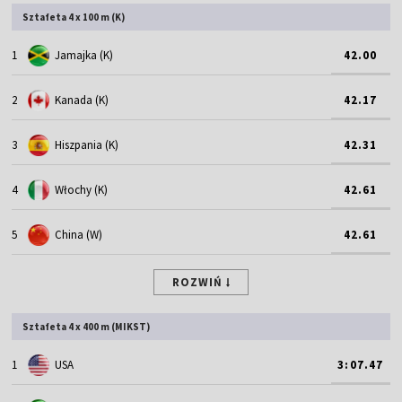
Sztafeta 4 x 100 m (K)
1
Jamajka (K)
42.00
2
Kanada (K)
42.17
3
Hiszpania (K)
42.31
4
Włochy (K)
42.61
5
China (W)
42.61
ROZWIŃ
Sztafeta 4 x 400 m (MIKST)
1
USA
3:07.47