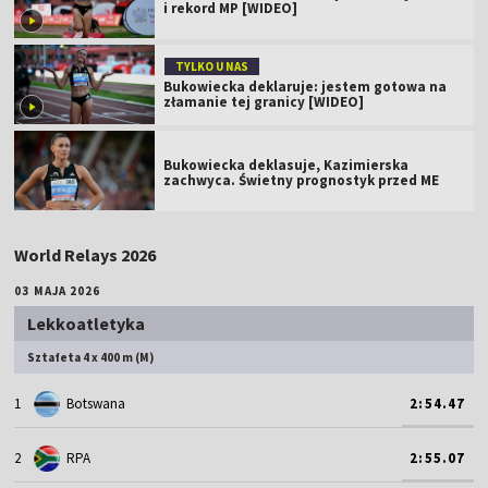
i rekord MP [WIDEO]
TYLKO U NAS
Bukowiecka deklaruje: jestem gotowa na
złamanie tej granicy [WIDEO]
Bukowiecka deklasuje, Kazimierska
zachwyca. Świetny prognostyk przed ME
World Relays 2026
03 MAJA 2026
Lekkoatletyka
Sztafeta 4 x 400 m (M)
1
Botswana
2:54.47
2
RPA
2:55.07