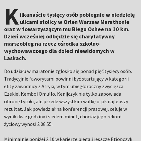
K
ilkanaście tysięcy osób pobiegnie w niedzielę
ulicami stolicy w Orlen Warsaw Marathonie
oraz w towarzyszącym mu Biegu Oshee na 10 km.
Dzień wcześniej odbędzie się charytatywny
marszobieg na rzecz ośrodka szkolno-
wychowawczego dla dzieci niewidomych w
Laskach.
Do udziału w maratonie zgłosiło się ponad pięć tysięcy osób.
Tradycyjnie faworytami powinni być startujący w kategorii
elity zawodnicy z Afryki, w tym ubiegłoroczny zwycięzca
Ezekiel Kemboi Omullo. Kenijczyk nie tylko zapowiada
obronę tytułu, ale przede wszystkim walkę o jak najlepszy
rezultat. Jak powiedział na konferencji prasowej, celuje w
wynik dwie godziny i siedem minut, chociaż jego rekord
życiowy wynosi 2:08.55.
Minimalnie poniżej 2:10 w karierze biegali jeszcze Etiopczyk