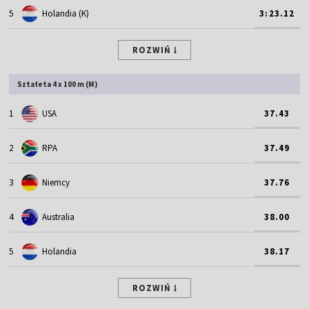
5
Holandia (K)
3:23.12
ROZWIŃ
Sztafeta 4 x 100 m (M)
1
USA
37.43
2
RPA
37.49
3
Niemcy
37.76
4
Australia
38.00
5
Holandia
38.17
ROZWIŃ