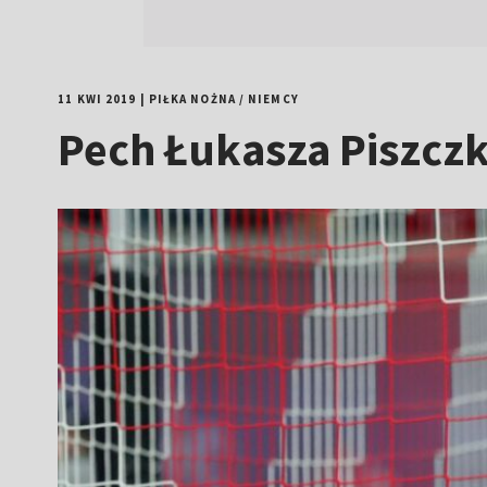
11 KWI 2019
|
PIŁKA NOŻNA
/
NIEMCY
Pech Łukasza Piszczk