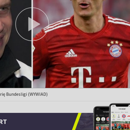
torię Bundesligi (WYWIAD)
RT