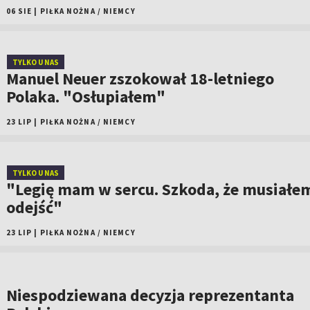
06 SIE
|
PIŁKA NOŻNA
/
NIEMCY
TYLKO U NAS
Manuel Neuer zszokował 18-letniego
Polaka. "Osłupiałem"
23 LIP
|
PIŁKA NOŻNA
/
NIEMCY
TYLKO U NAS
"Legię mam w sercu. Szkoda, że musiałe
odejść"
23 LIP
|
PIŁKA NOŻNA
/
NIEMCY
Niespodziewana decyzja reprezentanta