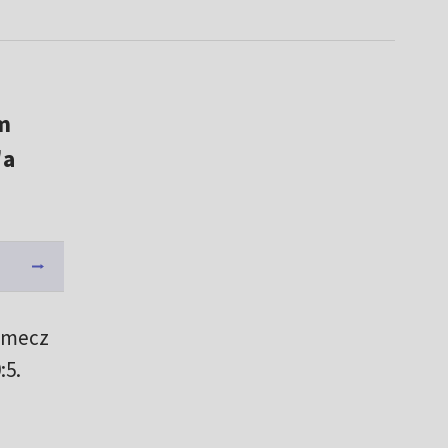
m
'a
i mecz
:5.