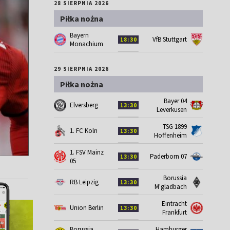
28 SIERPNIA 2026
Piłka nożna
Bayern
VfB Stuttgart
18:30
Monachium
29 SIERPNIA 2026
Piłka nożna
Bayer 04
Elversberg
13:30
Leverkusen
TSG 1899
1. FC Koln
13:30
Hoffenheim
1. FSV Mainz
Paderborn 07
13:30
05
Borussia
RB Leipzig
13:30
M'gladbach
Eintracht
Union Berlin
13:30
Frankfurt
Borussia
Hamburger