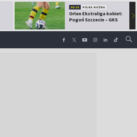
08:25
PIŁKA NOŻNA
Orlen Ekstraliga kobiet:
▶
Pogoń Szczecin – GKS
Górnik Łęczna