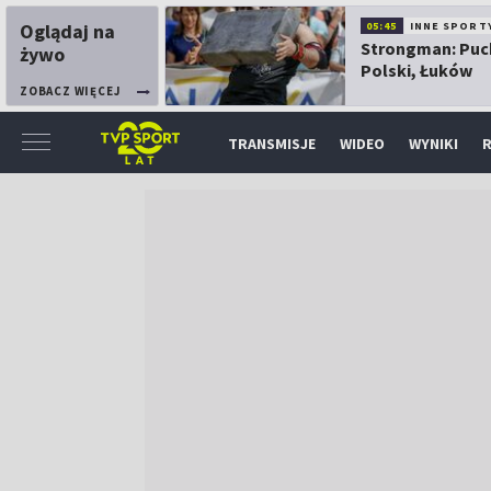
Oglądaj na
05:45
INNE SPORT
Strongman: Puc
żywo
Polski, Łuków
ZOBACZ WIĘCEJ
TRANSMISJE
WIDEO
WYNIKI
R