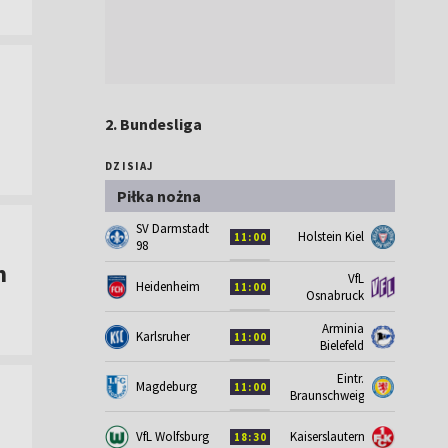
2. Bundesliga
DZISIAJ
Piłka nożna
SV Darmstadt
Holstein Kiel
11:00
98
m
VfL
Heidenheim
11:00
Osnabruck
Arminia
Karlsruher
11:00
Bielefeld
Eintr.
Magdeburg
11:00
Braunschweig
VfL Wolfsburg
Kaiserslautern
18:30