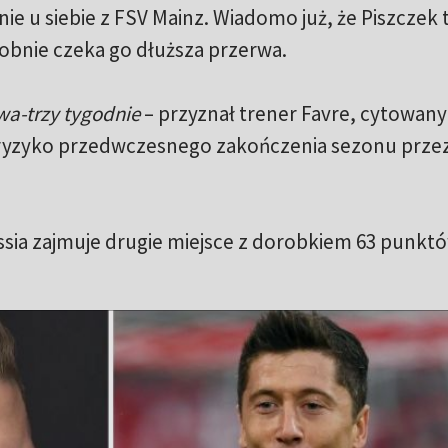
ie u siebie z FSV Mainz. Wiadomo już, że Piszczek 
obnie czeka go dłuższa przerwa.
wa-trzy tygodnie
– przyznał trener Favre, cytowany
t ryzyko przedwczesnego zakończenia sezonu prze
ssia zajmuje drugie miejsce z dorobkiem 63 punktów