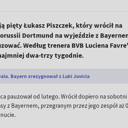
ą pięty Łukasz Piszczek, który wrócił na
orussii Dortmund na wyjeździe z Bayerne
ować. Według trenera BVB Luciena Favre
 najmniej dwa-trzy tygodnie.
ala. Bayern zrezygnował z Luki Jovicia
ńca pauzował od lutego. Wrócił dopiero na sobotn
asy z Bayernem, przegranym przez jego zespół aż 0
nucie.