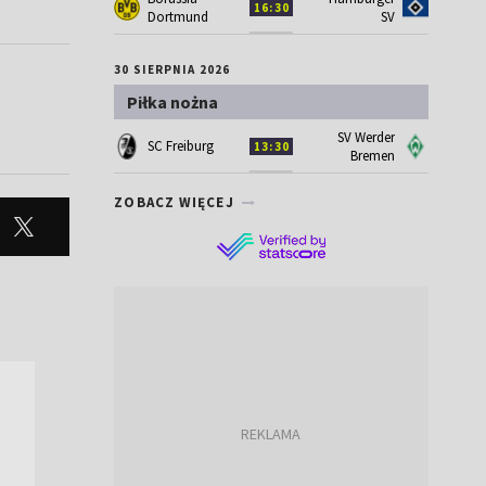
16:30
Dortmund
SV
30 SIERPNIA 2026
Piłka nożna
SV Werder
SC Freiburg
13:30
Bremen
ZOBACZ WIĘCEJ