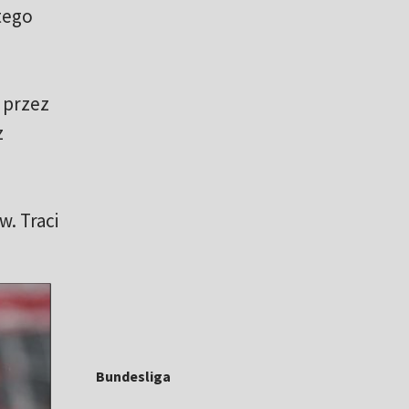
tego
 przez
z
. Traci
Bundesliga