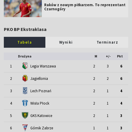
Raków z nowym piłkarzem. To reprezentant
Czarnogóry
PKO BP Ekstraklasa
Tabela
Wyniki
Terminarz
Drużyna
M
+/-
Pkt
1
Legia Warszawa
2
3
6
2
Jagiellonia
2
2
6
3
Lech Poznań
2
1
4
4
Wisła Płock
2
1
4
5
GKS Katowice
2
1
3
6
Górnik Zabrze
1
1
3