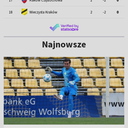
17
Raków Częstochowa
2
-2
0
18
Wieczysta Kraków
2
-2
0
Najnowsze