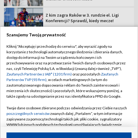
Z kim zagra Raków w 3. rundzie el. Ligi
Konferencji? Sprawdź, kiedy mecze!
Szanujemy Twoją prywatność
Kliknij "Akceptuję i przechodzę do serwisu", aby wyrazić zgody na
korzystanie z technologii automatycznego śledzenia i zbierania danych,
TVP
dostęp do informacji na Twoim urządzeniu końcowym i ich
Abonament TVP
Regulamin TVP
przechowywanie oraz na przetwarzanie Twoich danych osobowych przez
nas, czyli Telewizję Polską S.A. w likwidacji (zwaną dalej również „TVP”),
Polityka prywatności
Sklep TVP
Zaufanych Partnerów z IAB* (1201 firm)
oraz pozostałych
Zaufanych
Partnerów TVP (93 firm)
, w celach marketingowych (w tym do
Biuro Reklamy
Moje zgody
zautomatyzowanego dopasowania reklam do Twoich zainteresowań i
mierzenia ich skuteczności) i pozostałych, które wskazujemy poniżej, a
Oferta Handlowa
Biuro reklamy
także zgody na udostępnianie przez nas identyfikatora PPID do Google.
Telegazeta ogłoszenia
Kontakt
Twoje dane osobowe zbierane podczas odwiedzania przez Ciebie naszych
Emisja w TVP
poszczególnych serwisów
zwanych dalej „Portalem”, w tym informacje
zapisywane za pomocą technologii takich jak: pliki cookie, sygnalizatory
Kanały
Rada Programowa
WWW lub innych podobnych technologii umożliwiających świadczenie
dopasowanych i bezpiecznych usług, personalizację treści oraz reklam,
Ogłoszenia przetargowe
udostępnianie funkcji mediów społecznościowych oraz analizowanie
©2026 Telewizja Polska Spółka Akcyjna w likwidacji