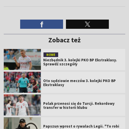
Zobacz też
NOWE
Niezbędnik 3. kolejki PKO BP Ekstraklasy.
Sprawdź szczegóły
Oto sędziowie meczów 3. kolejki PKO BP
Ekstraklasy
Polak przenosi się do Turcji. Rekordowy
transfer w historii klubu
Papszun wprost o rywalach Legii. "To robi