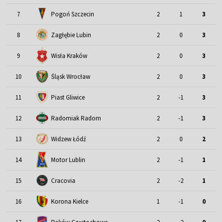
7
Pogoń Szczecin
2
1
3
8
Zagłębie Lubin
2
0
3
9
Wisła Kraków
2
0
3
Śląsk Wrocław
10
2
0
3
11
Piast Gliwice
2
-1
3
12
Radomiak Radom
2
-1
3
13
Widzew Łódź
2
0
2
Motor Lublin
14
2
-1
1
15
Cracovia
2
-2
1
16
Korona Kielce
1
-1
0