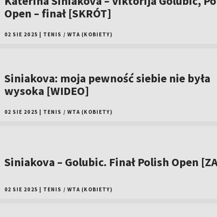
Katerina Siniakova – Viktorija Golubic, Po
Open – finał [SKRÓT]
02 SIE 2025
|
TENIS
/
WTA (KOBIETY)
Siniakova: moja pewność siebie nie była
wysoka [WIDEO]
02 SIE 2025
|
TENIS
/
WTA (KOBIETY)
Siniakova – Golubic. Finał Polish Open [Z
02 SIE 2025
|
TENIS
/
WTA (KOBIETY)