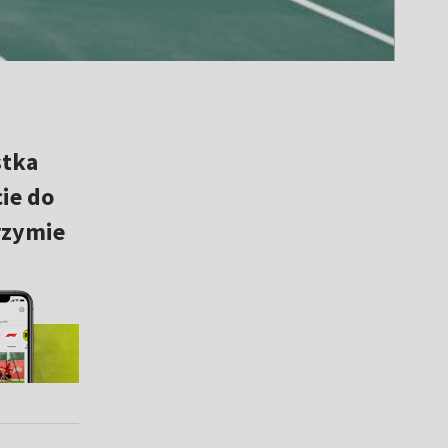
stka
ie do
rzymie