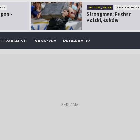
YKA
JUTRO, 05:45
INNE SPORTY
egon –
Strongman: Puchar
Polski, Łuków
ETRANSMISJE
MAGAZYNY
PROGRAM TV