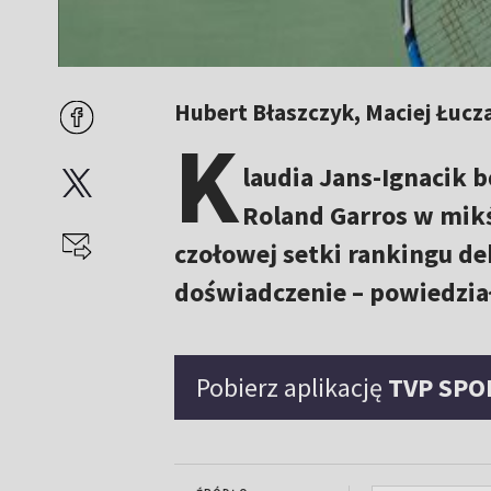
Hubert Błaszczyk, Maciej Łucza
K
laudia Jans-Ignacik b
Roland Garros w mikś
czołowej setki rankingu de
doświadczenie – powiedzia
Pobierz aplikację
TVP SPO