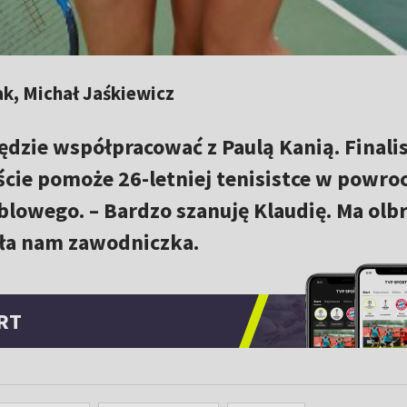
k, Michał Jaśkiewicz
ędzie współpracować z Paulą Kanią. Finali
cie pomoże 26-letniej tenisistce w powroc
blowego. – Bardzo szanuję Klaudię. Ma olb
ła nam zawodniczka.
RT