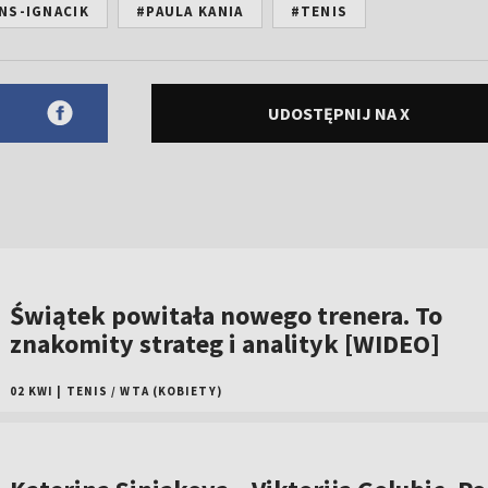
NS-IGNACIK
#PAULA KANIA
#TENIS
UDOSTĘPNIJ NA X
Świątek powitała nowego trenera. To
znakomity strateg i analityk [WIDEO]
02 KWI
|
TENIS
/
WTA (KOBIETY)