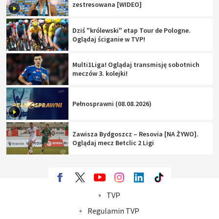
zestresowana [WIDEO]
Dziś "królewski" etap Tour de Pologne.
Oglądaj ściganie w TVP!
Multi1Liga! Oglądaj transmisję sobotnich
meczów 3. kolejki!
Pełnosprawni (08.08.2026)
Zawisza Bydgoszcz – Resovia [NA ŻYWO].
Oglądaj mecz Betclic 2 Ligi
TVP
Abonament TVP
Regulamin TVP