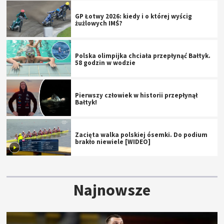
GP Łotwy 2026: kiedy i o której wyścig
żużlowych IMŚ?
Polska olimpijka chciała przepłynąć Bałtyk.
58 godzin w wodzie
Pierwszy człowiek w historii przepłynął
Bałtyk!
Zacięta walka polskiej ósemki. Do podium
brakło niewiele [WIDEO]
Najnowsze