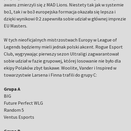
awans zmierzyli się z MAD Lions. Niestety tak jak w systemie
bo1, tak i w bo3 europejska formacja okazała się lepsza i
dzięki wynikowi 0:2 zapewniła sobie udział w głównej imprezie
EU Masters.
W tych nieoficjalnych mistrzostwach Europy w League of
Legends będziemy mieli jednak polski akcent. Rogue Esport
Club, wygrywając pierwszy sezon Ultraligi zagwarantował
sobie udział w fazie grupowej, której losowanie nie było dla
ekipy Polaków zbyt łaskawe. Woolite, Vander i Inspired w
towarzystwie Larsena i Finna trafili do grupy C:
Grupa A
BIG
Future Perfect WLG
Random 5
Ventus Esports