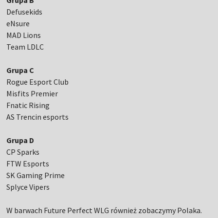
Grupa B
Defusekids
eNsure
MAD Lions
Team LDLC
Grupa C
Rogue Esport Club
Misfits Premier
Fnatic Rising
AS Trencin esports
Grupa D
CP Sparks
FTW Esports
SK Gaming Prime
Splyce Vipers
W barwach Future Perfect WLG również zobaczymy Polaka.