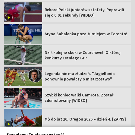
Rekord Polski juniorów sztafety. Poprawili
się o 0.01 sekundy [WIDEO]
Aryna Sabalenka poza turniejem w Toronto!
Dziś kolejne skoki w Courchevel. O której
konkursy Letniego GP?
Legenda nie ma złudzeń. "Jagiellonia
ponownie powalczy o mistrzostwo"
Szybki koniec walki Gamrota. Został
zdemolowany [WIDEO]
MŚ do lat 20, Oregon 2026 – dzień 4. [ZAPIS]
Szanujemy Twoją prywatność