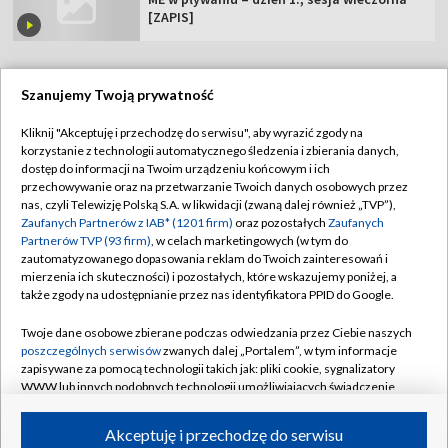
[ZAPIS]
Szanujemy Twoją prywatność
TVP
Kliknij "Akceptuję i przechodzę do serwisu", aby wyrazić zgody na
korzystanie z technologii automatycznego śledzenia i zbierania danych,
Abonament TVP
Regulamin TVP
dostęp do informacji na Twoim urządzeniu końcowym i ich
Polityka prywatności
Sklep TVP
przechowywanie oraz na przetwarzanie Twoich danych osobowych przez
nas, czyli Telewizję Polską S.A. w likwidacji (zwaną dalej również „TVP”),
Biuro Reklamy
Moje zgody
Zaufanych Partnerów z IAB* (1201 firm)
oraz pozostałych
Zaufanych
Partnerów TVP (93 firm)
, w celach marketingowych (w tym do
Oferta Handlowa
Biuro reklamy
zautomatyzowanego dopasowania reklam do Twoich zainteresowań i
mierzenia ich skuteczności) i pozostałych, które wskazujemy poniżej, a
Telegazeta ogłoszenia
Kontakt
także zgody na udostępnianie przez nas identyfikatora PPID do Google.
Emisja w TVP
Twoje dane osobowe zbierane podczas odwiedzania przez Ciebie naszych
Kanały
Rada Programowa
poszczególnych serwisów
zwanych dalej „Portalem”, w tym informacje
zapisywane za pomocą technologii takich jak: pliki cookie, sygnalizatory
Ogłoszenia przetargowe
WWW lub innych podobnych technologii umożliwiających świadczenie
©2026 Telewizja Polska Spółka Akcyjna w likwidacji
dopasowanych i bezpiecznych usług, personalizację treści oraz reklam,
Akademia Telewizyjna
udostępnianie funkcji mediów społecznościowych oraz analizowanie
Akceptuję i przechodzę do serwisu
ruchu w Internecie.
Informacje o nadawcy