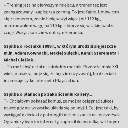
– Trening jest na pierwszym miejscu, a trener też jest
zaangażowany i zapieprza ze mną. To jest fajne. Umówiłem
się z trenerem, że nie będę ważył więcej niż 112 kg,
unormowałem wagę na 110 kg i dobrze się w takiej wadze
czuję. Wszystko idzie w dobrym kierunku.
Szpilka o roczniku 1989 r., w którym urodzili się jeszcze
m.in. Adam Kownacki, Maciej Sulęcki, Kamil Szeremeta i
Michał Cieślak...
– To może być ostatni tak dobry rocznik. Przeraża mnie XXI
wiek, masakra, boje się, że będzie duży zastój, bo dzieciaki
interesuje tylko internet i Playstation.
Szpilka o planach po zakończeniu kariery...
˜– Chciałbym pokazać komuś, że można osiągnąć sukces
nawet gdy nie wszystko układa się po myśli. Cel jest taki, by
wyciągać dzieciaki z patologii i dać im szansę na lepsze życie.
Ograniczyłbym im internety, zaprosił do ośrodka, w którym