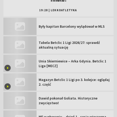
19:28
|
LEKKOATLETYKA
Były kapitan Barcelony wylądował w MLS
Tabela Betclic 1 Ligi 2026/27: sprawdź
aktualną sytuację
Unia Skierniewice – Arka Gdynia. Betclic 1
Liga [MECZ]
Magazyn Betclic 1 Ligi po 3. kolejce: oglądaj
2. część
Dawid pokonał Goliata. Historyczne
zwycięstwo!
ME w pływaniu – dzień 1., sesja wieczorna