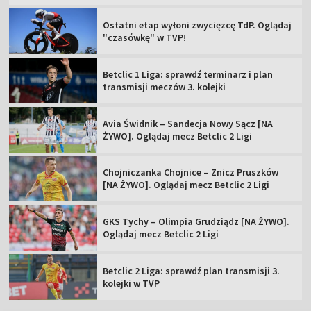
Ostatni etap wyłoni zwycięzcę TdP. Oglądaj
"czasówkę" w TVP!
Betclic 1 Liga: sprawdź terminarz i plan
transmisji meczów 3. kolejki
Avia Świdnik – Sandecja Nowy Sącz [NA
ŻYWO]. Oglądaj mecz Betclic 2 Ligi
Chojniczanka Chojnice – Znicz Pruszków
[NA ŻYWO]. Oglądaj mecz Betclic 2 Ligi
GKS Tychy – Olimpia Grudziądz [NA ŻYWO].
Oglądaj mecz Betclic 2 Ligi
Betclic 2 Liga: sprawdź plan transmisji 3.
kolejki w TVP