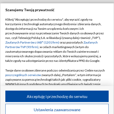
Szanujemy Twoją prywatność
TVP
Kliknij "Akceptuję i przechodzę do serwisu", aby wyrazić zgody na
korzystanie z technologii automatycznego śledzenia i zbierania danych,
Abonament TVP
Regulamin TVP
dostęp do informacji na Twoim urządzeniu końcowym i ich
Polityka prywatności
Sklep TVP
przechowywanie oraz na przetwarzanie Twoich danych osobowych przez
nas, czyli Telewizję Polską S.A. w likwidacji (zwaną dalej również „TVP”),
Biuro Reklamy
Moje zgody
Zaufanych Partnerów z IAB* (1201 firm)
oraz pozostałych
Zaufanych
Partnerów TVP (93 firm)
, w celach marketingowych (w tym do
Oferta Handlowa
Biuro reklamy
zautomatyzowanego dopasowania reklam do Twoich zainteresowań i
mierzenia ich skuteczności) i pozostałych, które wskazujemy poniżej, a
Telegazeta ogłoszenia
Kontakt
także zgody na udostępnianie przez nas identyfikatora PPID do Google.
Emisja w TVP
Twoje dane osobowe zbierane podczas odwiedzania przez Ciebie naszych
Kanały
Rada Programowa
poszczególnych serwisów
zwanych dalej „Portalem”, w tym informacje
zapisywane za pomocą technologii takich jak: pliki cookie, sygnalizatory
Ogłoszenia przetargowe
WWW lub innych podobnych technologii umożliwiających świadczenie
©2026 Telewizja Polska Spółka Akcyjna w likwidacji
dopasowanych i bezpiecznych usług, personalizację treści oraz reklam,
Akademia Telewizyjna
udostępnianie funkcji mediów społecznościowych oraz analizowanie
Akceptuję i przechodzę do serwisu
Informacje o nadawcy
ruchu w Internecie.
Centrum informacji TVP
Twoje dane osobowe zbierane podczas odwiedzania przez Ciebie
Ustawienia zaawansowane
News
Transmisje
Wideo
Więcej
poszczególnych serwisów
na Portalu, takie jak adresy IP, identyfikatory