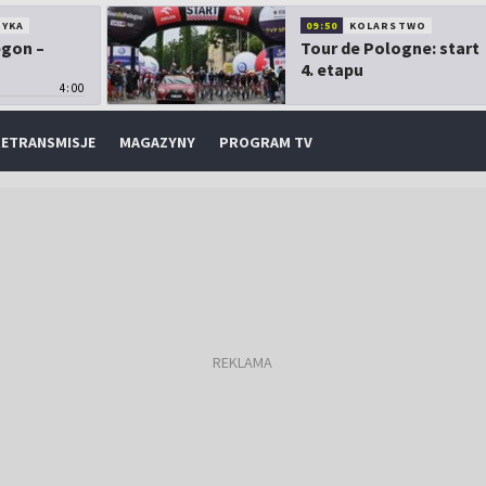
TYKA
09:50
KOLARSTWO
egon –
Tour de Pologne: start
4. etapu
4:00
ETRANSMISJE
MAGAZYNY
PROGRAM TV