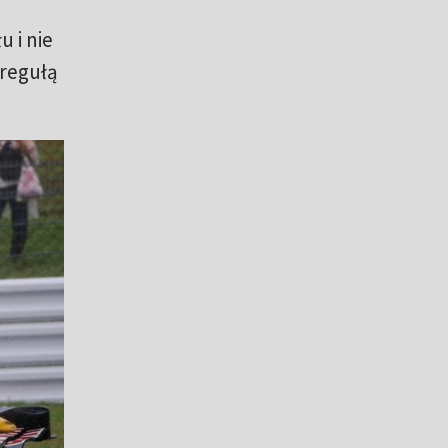
 i nie
 regułą