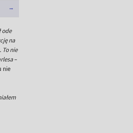
ł ode
cję na
. To nie
rlesa
–
u nie
 miałem