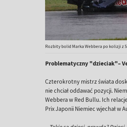
Rozbity bolid Marka Webbera po kolizji z
Problematyczny "dzieciak"– Ve
Czterokrotny mistrz świata dosko
nie chciał oddawać pozycji. Ni
Webbera w Red Bullu. Ich relacj
Prix Japonii Niemiec wjechał w A
– Takie są dzieci, prawda? Dziec