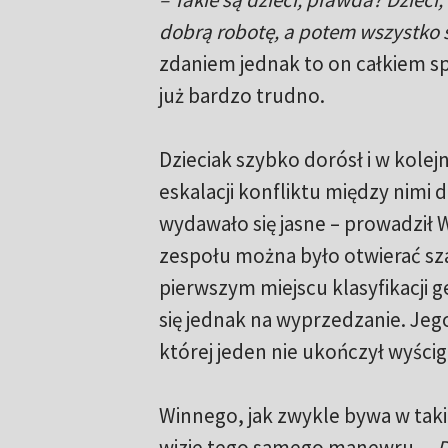
dobrą robotę, a potem wszystko 
zdaniem jednak to on całkiem sp
już bardzo trudno.
Dzieciak szybko dorósł i w kolej
eskalacji konfliktu między nimi 
wydawało się jasne – prowadził W
zespołu można było otwierać sza
pierwszym miejscu klasyfikacji
się jednak na wyprzedzanie. Jego
której jeden nie ukończył wyścig
Winnego, jak zwykle bywa w taki
wizje tego samego manewru.
– 