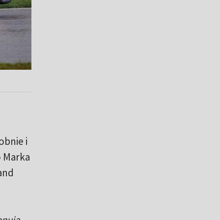
obnie i
o Marka
rand
onują