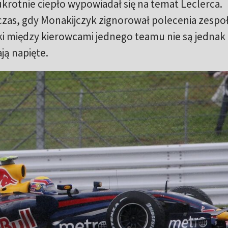
krotnie ciepło wypowiadał się na temat Leclerca.
as, gdy Monakijczyk zignorował polecenia zespołu
ki między kierowcami jednego teamu nie są jednak
ją napięte.