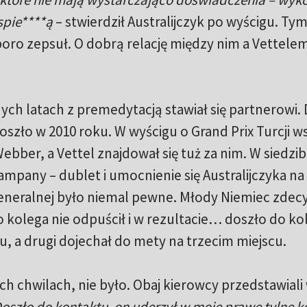
spie****ą
– stwierdził Australijczyk po wyścigu. Ty
oro zepsuł. O dobrą relację między nim a Vettele
nych latach z premedytacją stawiał się partnerowi.
doszło w 2010 roku. W wyścigu o Grand Prix Turcji 
ebber, a Vettel znajdował się tuż za nim. W siedzib
mpany – dublet i umocnienie się Australijczyka na
 generalnej było niemal pewne. Młody Niemiec zde
 kolega nie odpuścił i w rezultacie… doszło do koli
u, a drugi dojechał do mety na trzecim miejscu.
ch chwilach, nie było. Obaj kierowcy przedstawiali
Doszło do kontaktu, on uderzył w moje prawe tylne ko