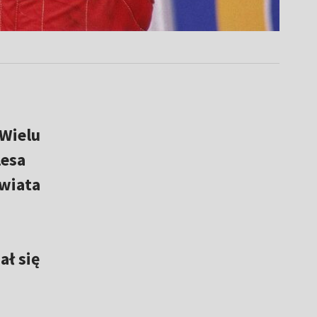
 Wielu
lesa
świata
ał się