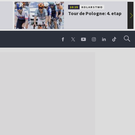
10:25
KOLARSTWO
Tour de Pologne: 4. etap
▶