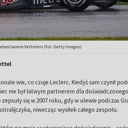
 Sebastianem Vettelem (fot. Getty Images)
ttel
nale wie, co czuje Leclerc. Kiedyś sam czynił pod
emiec nie był łatwym partnerem dla doświadczoneg
e zepsuły się w 2007 roku, gdy w ulewie podczas G
ustralijczyka, niwecząc wysiłek całego zespołu.
i, które nie mają wystarczająco doświadczenia – wyk