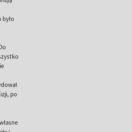
m
m było
 Do
wszystko
ie
cydował
zji, po
 własne
ło i