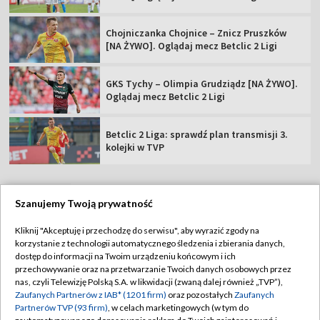
Chojniczanka Chojnice – Znicz Pruszków
[NA ŻYWO]. Oglądaj mecz Betclic 2 Ligi
GKS Tychy – Olimpia Grudziądz [NA ŻYWO].
Oglądaj mecz Betclic 2 Ligi
Betclic 2 Liga: sprawdź plan transmisji 3.
kolejki w TVP
Szanujemy Twoją prywatność
TVP
Kliknij "Akceptuję i przechodzę do serwisu", aby wyrazić zgody na
korzystanie z technologii automatycznego śledzenia i zbierania danych,
Abonament TVP
Regulamin TVP
dostęp do informacji na Twoim urządzeniu końcowym i ich
Polityka prywatności
Sklep TVP
przechowywanie oraz na przetwarzanie Twoich danych osobowych przez
nas, czyli Telewizję Polską S.A. w likwidacji (zwaną dalej również „TVP”),
Biuro Reklamy
Moje zgody
Zaufanych Partnerów z IAB* (1201 firm)
oraz pozostałych
Zaufanych
Partnerów TVP (93 firm)
, w celach marketingowych (w tym do
Oferta Handlowa
Biuro reklamy