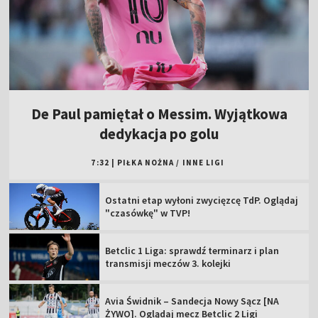
De Paul pamiętał o Messim. Wyjątkowa
dedykacja po golu
7:32
|
PIŁKA NOŻNA
/
INNE LIGI
Ostatni etap wyłoni zwycięzcę TdP. Oglądaj
"czasówkę" w TVP!
Betclic 1 Liga: sprawdź terminarz i plan
transmisji meczów 3. kolejki
Avia Świdnik – Sandecja Nowy Sącz [NA
ŻYWO]. Oglądaj mecz Betclic 2 Ligi