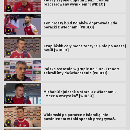
Polacy szybko odpadli z ME. "Jestem
rozczarowany wynikiem" [WIDEO]
Ten prosty błąd Polaków doprowadził do
porażki z Włochami [WIDEO]
Czapliński: cały mecz toczył się nie po naszej
myśli [WIDEO]
Polska ostatnia w grupie na Euro. Trener:
zebraliśmy doświadczenie [WIDEO]
Michał Olejniczak o starciu z Włochami.
"Mecz o wszystko" [WIDEO]
Widomski po porażce z Islandią: nie
powinienem w taki sposób przegrywać
[WIDEO]