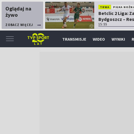
Oglądaj na
TRWA
PIŁKA NOŻN
Betclic 2 Liga: 
żywo
Bydgoszcz – Re
15:55
ZOBACZ WIĘCEJ
TRANSMISJE
WIDEO
WYNIKI
R