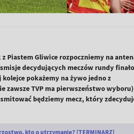
k z Piastem Gliwice rozpoczniemy na ante
ansmisje decydujących meczów rundy finał
j kolejce pokażemy na żywo jedno z
ie zawsze TVP ma pierwszeństwo wyboru)
ansmitować będziemy mecz, który zdecyduj
strzostwo, kto o utrzymanie? [TERMINARZ]