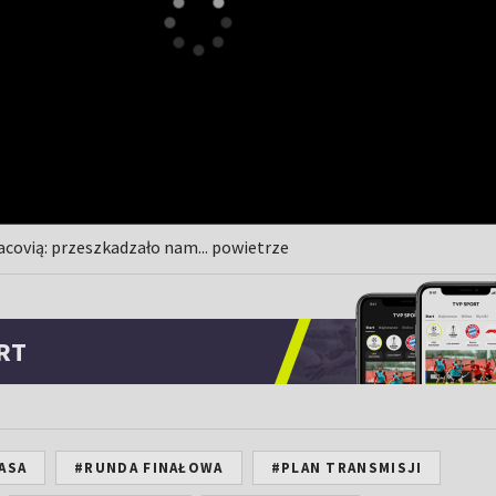
acovią: przeszkadzało nam... powietrze
RT
ASA
#RUNDA FINAŁOWA
#PLAN TRANSMISJI