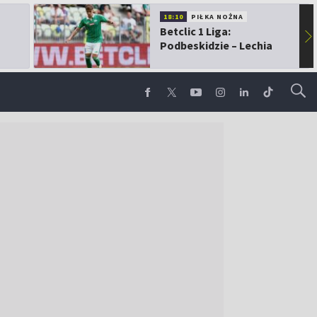
18:10
PIŁKA NOŻNA
Betclic 1 Liga:
▶
Podbeskidzie – Lechia
Gdańsk