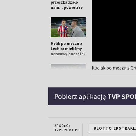
przeszkadzało
nam... powietrze
Helik po meczu z
Lechią: mieliśmy
nerwowy początek
Kuciak po meczu z Cr
00:02:52
Cabrera po meczu
Pobierz aplikację
TVP SPO
z Lechią: chcę
zostać w Krakowie
jak najdłużej
ŹRÓDŁO:
#LOTTO EKSTRAKL
00:00:56
TVPSPORT.PL