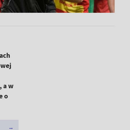
nach
owej
, a w
e o