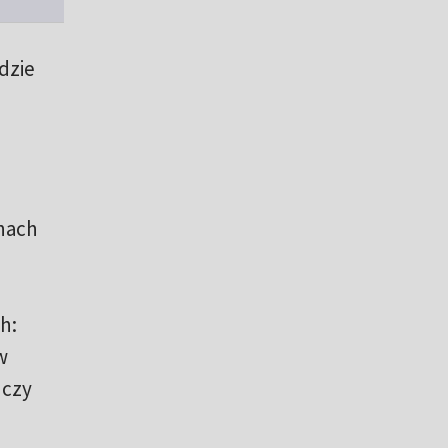
dzie
onach
h:
w
 czy