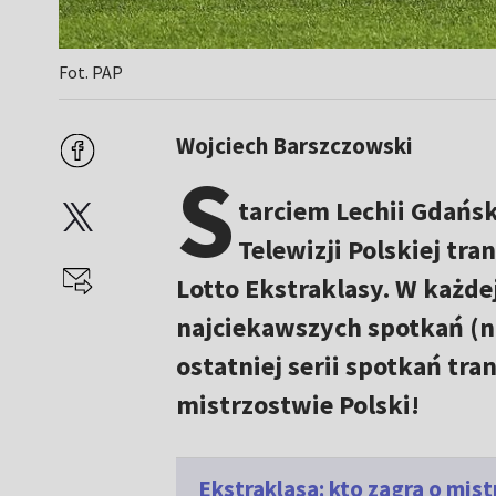
Fot. PAP
Wojciech Barszczowski
S
tarciem Lechii Gdańs
Telewizji Polskiej tr
Lotto Ekstraklasy. W każde
najciekawszych spotkań (n
ostatniej serii spotkań tr
mistrzostwie Polski!
Ekstraklasa: kto zagra o mi