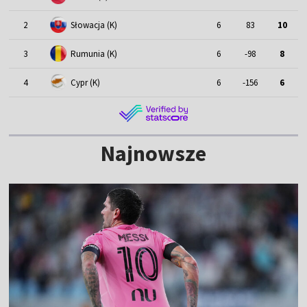
2
Słowacja (K)
6
83
10
3
Rumunia (K)
6
-98
8
4
Cypr (K)
6
-156
6
Najnowsze