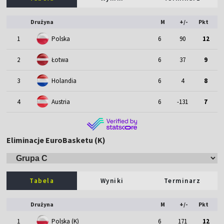
Drużyna
M
+/-
Pkt
1
Polska
6
90
12
2
Łotwa
6
37
9
3
Holandia
6
4
8
4
Austria
6
-131
7
Eliminacje EuroBasketu (K)
Tabela
Wyniki
Terminarz
Drużyna
M
+/-
Pkt
1
Polska (K)
6
171
12