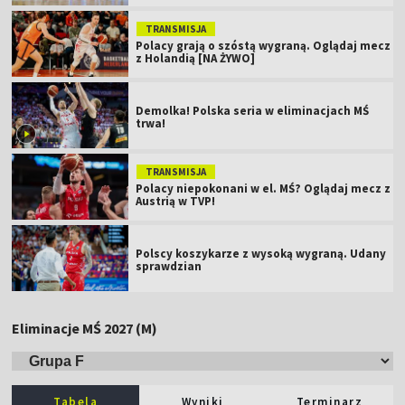
TRANSMISJA
Polacy grają o szóstą wygraną. Oglądaj mecz
z Holandią [NA ŻYWO]
Demolka! Polska seria w eliminacjach MŚ
trwa!
TRANSMISJA
Polacy niepokonani w el. MŚ? Oglądaj mecz z
Austrią w TVP!
Polscy koszykarze z wysoką wygraną. Udany
sprawdzian
Eliminacje MŚ 2027 (M)
Tabela
Wyniki
Terminarz