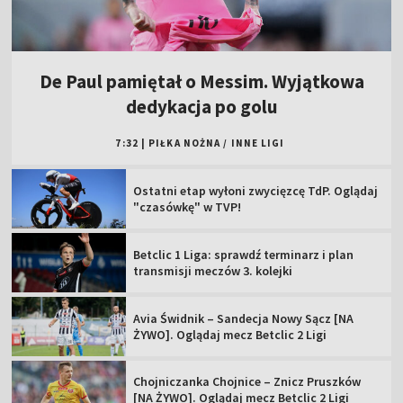
De Paul pamiętał o Messim. Wyjątkowa
dedykacja po golu
7:32
|
PIŁKA NOŻNA
/
INNE LIGI
Ostatni etap wyłoni zwycięzcę TdP. Oglądaj
"czasówkę" w TVP!
Betclic 1 Liga: sprawdź terminarz i plan
transmisji meczów 3. kolejki
Avia Świdnik – Sandecja Nowy Sącz [NA
ŻYWO]. Oglądaj mecz Betclic 2 Ligi
Chojniczanka Chojnice – Znicz Pruszków
[NA ŻYWO]. Oglądaj mecz Betclic 2 Ligi