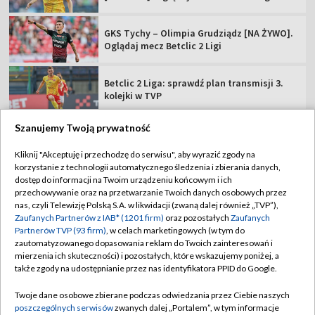
GKS Tychy – Olimpia Grudziądz [NA ŻYWO].
Oglądaj mecz Betclic 2 Ligi
Betclic 2 Liga: sprawdź plan transmisji 3.
kolejki w TVP
Szanujemy Twoją prywatność
Kliknij "Akceptuję i przechodzę do serwisu", aby wyrazić zgody na
korzystanie z technologii automatycznego śledzenia i zbierania danych,
TVP
dostęp do informacji na Twoim urządzeniu końcowym i ich
Abonament TVP
Regulamin TVP
przechowywanie oraz na przetwarzanie Twoich danych osobowych przez
nas, czyli Telewizję Polską S.A. w likwidacji (zwaną dalej również „TVP”),
Polityka prywatności
Sklep TVP
Zaufanych Partnerów z IAB* (1201 firm)
oraz pozostałych
Zaufanych
Partnerów TVP (93 firm)
, w celach marketingowych (w tym do
Biuro Reklamy
Moje zgody
zautomatyzowanego dopasowania reklam do Twoich zainteresowań i
mierzenia ich skuteczności) i pozostałych, które wskazujemy poniżej, a
Oferta Handlowa
Biuro reklamy
także zgody na udostępnianie przez nas identyfikatora PPID do Google.
Telegazeta ogłoszenia
Kontakt
Twoje dane osobowe zbierane podczas odwiedzania przez Ciebie naszych
Emisja w TVP
poszczególnych serwisów
zwanych dalej „Portalem”, w tym informacje