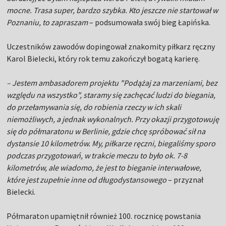
mocne. Trasa super, bardzo szybka. Kto jeszcze nie startował w
Poznaniu, to zapraszam
– podsumowała swój bieg Łapińska.
Uczestników zawodów dopingował znakomity piłkarz ręczny
Karol Bielecki, który rok temu zakończył bogatą karierę.
– Jestem ambasadorem projektu "Podążaj za marzeniami, bez
względu na wszystko", staramy się zachęcać ludzi do biegania,
do przełamywania się, do robienia rzeczy w ich skali
niemożliwych, a jednak wykonalnych. Przy okazji przygotowuję
się do półmaratonu w Berlinie, gdzie chcę spróbować sił na
dystansie 10 kilometrów. My, piłkarze ręczni, biegaliśmy sporo
podczas przygotowań, w trakcie meczu to było ok. 7-8
kilometrów, ale wiadomo, że jest to bieganie interwałowe,
które jest zupełnie inne od długodystansowego
– przyznał
Bielecki.
Półmaraton upamiętnił również 100. rocznicę powstania