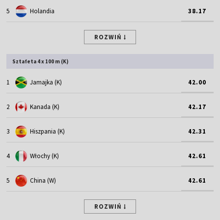
5
Holandia
38.17
ROZWIŃ
Sztafeta 4 x 100 m (K)
1
Jamajka (K)
42.00
2
Kanada (K)
42.17
3
Hiszpania (K)
42.31
4
Włochy (K)
42.61
5
China (W)
42.61
ROZWIŃ