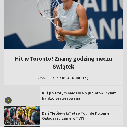
Hit w Toronto! Znamy godzinę meczu
Świątek
7:55
|
TENIS
/
WTA (KOBIETY)
Kuś po złotym medalu MŚ juniorów: byłam
bardzo zestresowana
Dziś "królewski" etap Tour de Pologne.
Oglądaj ściganie w TVP!