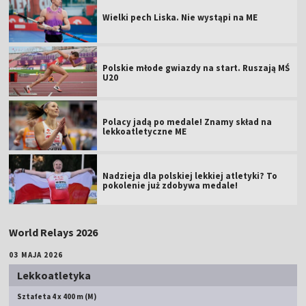
Wielki pech Liska. Nie wystąpi na ME
Polskie młode gwiazdy na start. Ruszają MŚ
U20
Polacy jadą po medale! Znamy skład na
lekkoatletyczne ME
Nadzieja dla polskiej lekkiej atletyki? To
pokolenie już zdobywa medale!
World Relays 2026
03 MAJA 2026
Lekkoatletyka
Sztafeta 4 x 400 m (M)