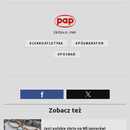
ŹRÓDŁO: PAP
#LEKKOATLETYKA
#PÓŁMARATON
#POZNAŃ
Zobacz też
Jest polskie złoto na MŚ juniorów!