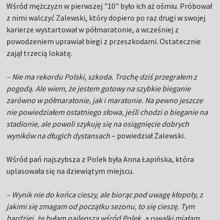
Wśród mężczyzn w pierwszej "10" było ich aż ośmiu. Próbował
z nimi walczyć Zalewski, który dopiero po raz drugi w swojej
karierze wystartował w półmaratonie, a wcześniej z
powodzeniem uprawiał biegi z przeszkodami. Ostatecznie
zajął trzecią lokatę.
– Nie ma rekordu Polski, szkoda. Trochę dziś przegrałem z
pogodą. Ale wiem, że jestem gotowy na szybkie bieganie
zarówno w półmaratonie, jak i maratonie. Na pewno jeszcze
nie powiedziałem ostatniego słowa, jeśli chodzi o bieganie na
stadionie, ale powoli szykuję się na osiągnięcie dobrych
wyników na długich dystansach
– powiedział Zalewski.
Wśród pań najszybsza z Polek była Anna Łapińska, która
uplasowała się na dziewiątym miejscu.
– Wynik nie do końca cieszy, ale biorąc pod uwagę kłopoty, z
jakimi się zmagam od początku sezonu, to się cieszę. Tym
bardziej, że byłam najlepsza wśród Polek, a rywalki miałam