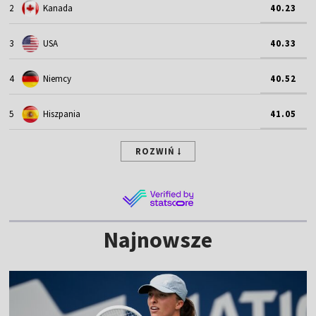
2
Kanada
40.23
3
USA
40.33
4
Niemcy
40.52
5
Hiszpania
41.05
ROZWIŃ
Najnowsze