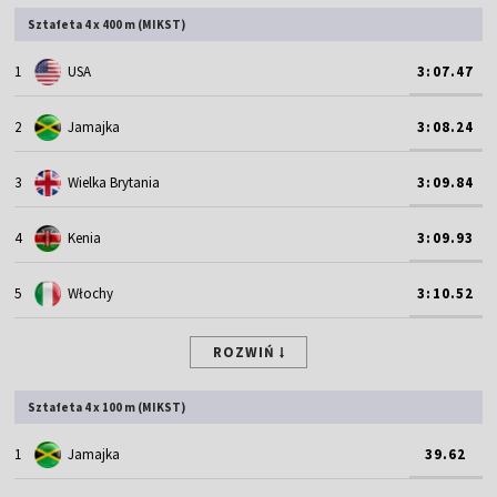
Sztafeta 4 x 400 m (MIKST)
1
USA
3:07.47
2
Jamajka
3:08.24
3
Wielka Brytania
3:09.84
4
Kenia
3:09.93
5
Włochy
3:10.52
ROZWIŃ
Sztafeta 4 x 100 m (MIKST)
1
Jamajka
39.62