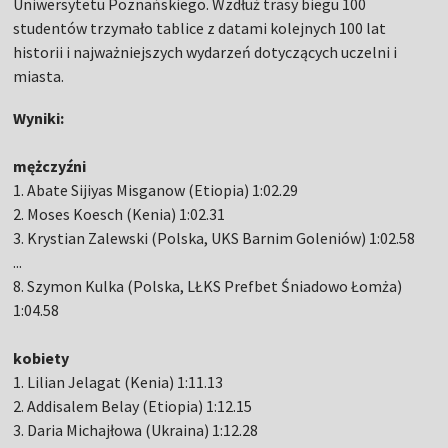
Uniwersytetu Poznańskiego. Wzdłuż trasy biegu 100
studentów trzymało tablice z datami kolejnych 100 lat
historii i najważniejszych wydarzeń dotyczących uczelni i
miasta.
Wyniki:
mężczyźni
1. Abate Sijiyas Misganow (Etiopia) 1:02.29
2. Moses Koesch (Kenia) 1:02.31
3. Krystian Zalewski (Polska, UKS Barnim Goleniów) 1:02.58
...
8. Szymon Kulka (Polska, LŁKS Prefbet Śniadowo Łomża)
1:04.58
kobiety
1. Lilian Jelagat (Kenia) 1:11.13
2. Addisalem Belay (Etiopia) 1:12.15
3. Daria Michajłowa (Ukraina) 1:12.28