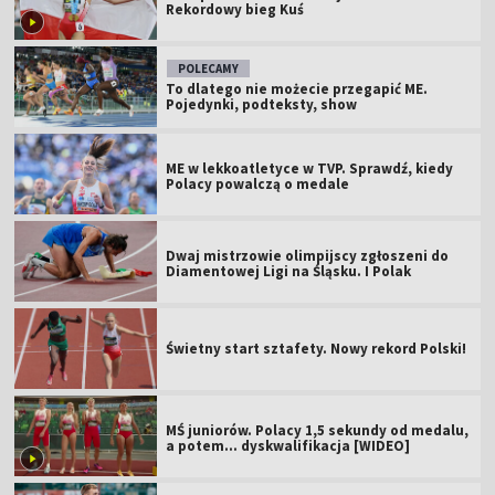
Rekordowy bieg Kuś
POLECAMY
To dlatego nie możecie przegapić ME.
Pojedynki, podteksty, show
ME w lekkoatletyce w TVP. Sprawdź, kiedy
Polacy powalczą o medale
Dwaj mistrzowie olimpijscy zgłoszeni do
Diamentowej Ligi na Śląsku. I Polak
Świetny start sztafety. Nowy rekord Polski!
MŚ juniorów. Polacy 1,5 sekundy od medalu,
a potem... dyskwalifikacja [WIDEO]