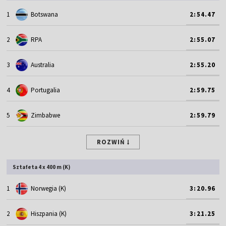
1
Botswana
2:54.47
2
RPA
2:55.07
3
Australia
2:55.20
4
Portugalia
2:59.75
5
Zimbabwe
2:59.79
ROZWIŃ
Sztafeta 4 x 400 m (K)
1
Norwegia (K)
3:20.96
2
Hiszpania (K)
3:21.25