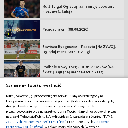
Multi1Liga! Oglądaj transmisję sobotnich
meczów 3. kolejki!
Pełnosprawni (08.08.2026)
Zawisza Bydgoszcz – Resovia [NA ŻYWO].
Oglądaj mecz Betclic 2 Ligi
Podhale Nowy Targ – Hutnik Kraków [NA
ŻYWO]. Oglądaj mecz Betclic 2 Ligi
Szanujemy Twoją prywatność
Kliknij "Akceptuję i przechodzę do serwisu", aby wyrazić zgody na
korzystanie z technologii automatycznego śledzenia i zbierania danych,
TVP
dostęp do informacji na Twoim urządzeniu końcowym i ich
Abonament TVP
Regulamin TVP
przechowywanie oraz na przetwarzanie Twoich danych osobowych przez
nas, czyli Telewizję Polską S.A. w likwidacji (zwaną dalej również „TVP”),
Polityka prywatności
Sklep TVP
Zaufanych Partnerów z IAB* (1201 firm)
oraz pozostałych
Zaufanych
Partnerów TVP (93 firm)
, w celach marketingowych (w tym do