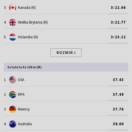
3
Kanada (K)
3:22.66
4
Wielka Brytania (K)
3:22.77
5
Holandia (K)
3:23.12
ROZWIŃ
Sztafeta 4 x 100 m (M)
1
USA
37.43
2
RPA
37.49
3
Niemcy
37.76
4
Australia
38.00