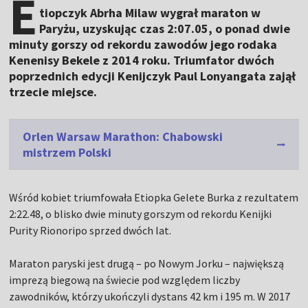
E
tiopczyk Abrha Milaw wygrał maraton w
Paryżu, uzyskując czas 2:07.05, o ponad dwie
minuty gorszy od rekordu zawodów jego rodaka
Kenenisy Bekele z 2014 roku. Triumfator dwóch
poprzednich edycji Kenijczyk Paul Lonyangata zajął
trzecie miejsce.
Orlen Warsaw Marathon: Chabowski
mistrzem Polski
Wśród kobiet triumfowała Etiopka Gelete Burka z rezultatem
2:22.48, o blisko dwie minuty gorszym od rekordu Kenijki
Purity Rionoripo sprzed dwóch lat.
Maraton paryski jest drugą – po Nowym Jorku – największą
imprezą biegową na świecie pod względem liczby
zawodników, którzy ukończyli dystans 42 km i 195 m. W 2017