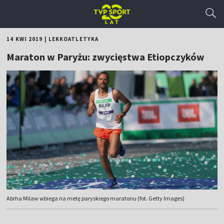
14 KWI 2019
|
LEKKOATLETYKA
Maraton w Paryżu: zwycięstwa Etiopczyków
Abrha Milaw wbiega na metę paryskiego maratonu (fot. Getty Images)