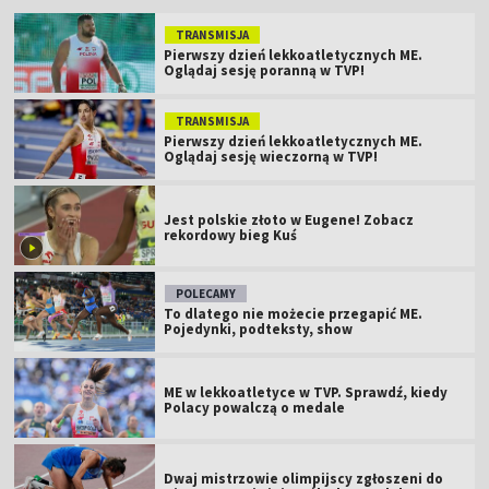
TRANSMISJA
Pierwszy dzień lekkoatletycznych ME.
Oglądaj sesję poranną w TVP!
TRANSMISJA
Pierwszy dzień lekkoatletycznych ME.
Oglądaj sesję wieczorną w TVP!
Jest polskie złoto w Eugene! Zobacz
rekordowy bieg Kuś
POLECAMY
To dlatego nie możecie przegapić ME.
Pojedynki, podteksty, show
ME w lekkoatletyce w TVP. Sprawdź, kiedy
Polacy powalczą o medale
Dwaj mistrzowie olimpijscy zgłoszeni do