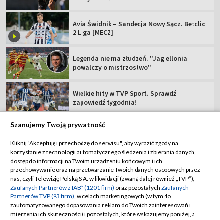
Avia Świdnik – Sandecja Nowy Sącz. Betclic
2 Liga [MECZ]
Legenda nie ma złudzeń. "Jagiellonia
powalczy o mistrzostwo"
Wielkie hity w TVP Sport. Sprawdź
zapowiedź tygodnia!
Szanujemy Twoją prywatność
Kliknij "Akceptuję i przechodzę do serwisu", aby wyrazić zgody na
korzystanie z technologii automatycznego śledzenia i zbierania danych,
TVP
dostęp do informacji na Twoim urządzeniu końcowym i ich
Abonament TVP
Regulamin TVP
przechowywanie oraz na przetwarzanie Twoich danych osobowych przez
nas, czyli Telewizję Polską S.A. w likwidacji (zwaną dalej również „TVP”),
Polityka prywatności
Sklep TVP
Zaufanych Partnerów z IAB* (1201 firm)
oraz pozostałych
Zaufanych
Partnerów TVP (93 firm)
, w celach marketingowych (w tym do
Biuro Reklamy
Moje zgody
zautomatyzowanego dopasowania reklam do Twoich zainteresowań i
mierzenia ich skuteczności) i pozostałych, które wskazujemy poniżej, a
Oferta Handlowa
Biuro reklamy