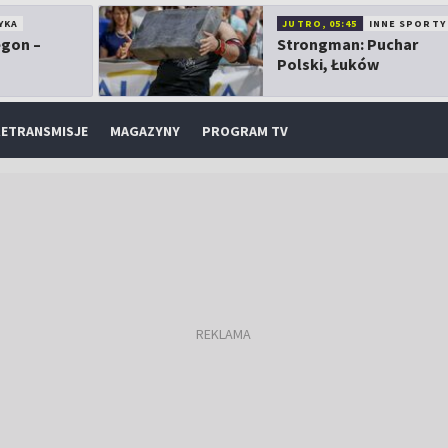
YKA
JUTRO, 05:45
INNE SPORTY
egon –
Strongman: Puchar
Polski, Łuków
ETRANSMISJE
MAGAZYNY
PROGRAM TV