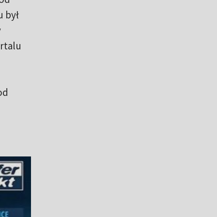
 był
y
rtalu
od