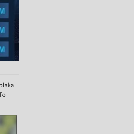
Polaka
 To