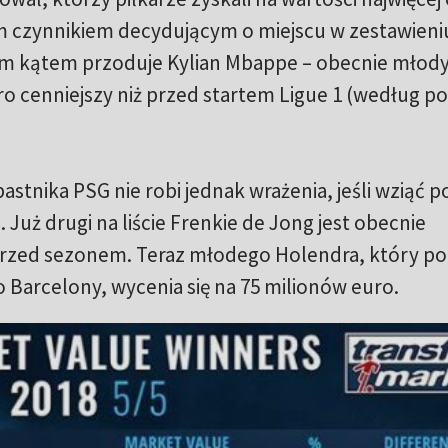
czynnikiem decydującym o miejscu w zestawieniu
ym kątem przoduje Kylian Mbappe – obecnie młod
ro cenniejszy niż przed startem Ligue 1 (według po
stnika PSG nie robi jednak wrażenia, jeśli wziąć p
 Już drugi na liście Frenkie de Jong jest obecnie
 przed sezonem. Teraz młodego Holendra, który po
do Barcelony, wycenia się na 75 milionów euro.