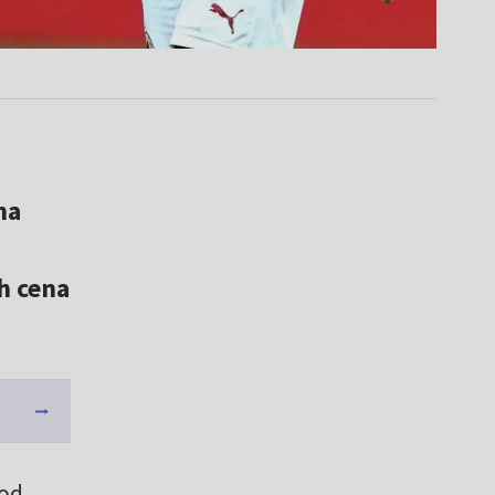
na
h cena
 od