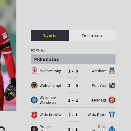
Wyniki
Terminarz
DZISIAJ
Piłka nożna
1 - 0
Middlesbrough
Wrexham
3 - 0
Wolverhampton
Port Vale
Wycombe
1 - 2
Stevenage
Wanderers
2 - 1
Wisła Kraków
Wisła Płock
Polonia
Ruch
1 - 1