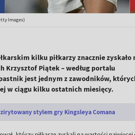
etty Images)
łkarskim kilku piłkarzy znacznie zyskało 
h Krzysztof Piątek – według portalu
pastnik jest jednym z zawodników, któryc
ej w ciągu kilku ostatnich miesięcy.
 zirytowany stylem gry Kingsleya Comana
ał, którzy piłkarze zyskali na wartości najwięcej