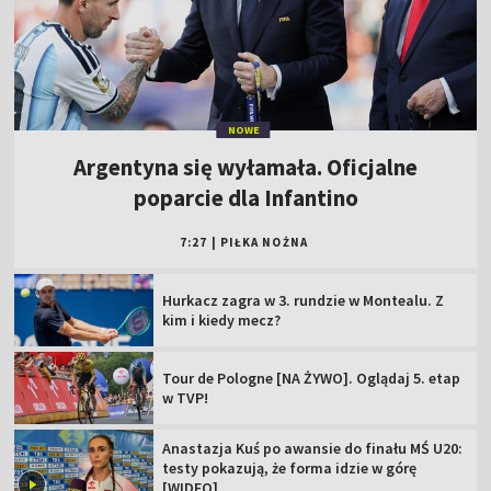
NOWE
Argentyna się wyłamała. Oficjalne
poparcie dla Infantino
7:27
|
PIŁKA NOŻNA
Hurkacz zagra w 3. rundzie w Montealu. Z
kim i kiedy mecz?
Tour de Pologne [NA ŻYWO]. Oglądaj 5. etap
w TVP!
Anastazja Kuś po awansie do finału MŚ U20:
testy pokazują, że forma idzie w górę
[WIDEO]