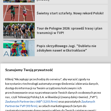
Świetny start sztafety. Nowy rekord Polski!
Tour de Pologne 2026: sprawdź trasę i plan
transmisji w TVP!
Popis skrzydłowego Jagi. "Dubletu nie
zdobyłem nawet w Ekstraklasie"
Szanujemy Twoją prywatność
TVP
Kliknij "Akceptuję i przechodzę do serwisu", aby wyrazić zgody na
korzystanie z technologii automatycznego śledzenia i zbierania danych,
Abonament TVP
Regulamin TVP
dostęp do informacji na Twoim urządzeniu końcowym i ich
Polityka prywatności
Sklep TVP
przechowywanie oraz na przetwarzanie Twoich danych osobowych przez
nas, czyli Telewizję Polską S.A. w likwidacji (zwaną dalej również „TVP”),
Biuro Reklamy
Moje zgody
Zaufanych Partnerów z IAB* (1201 firm)
oraz pozostałych
Zaufanych
Partnerów TVP (93 firm)
, w celach marketingowych (w tym do
Oferta Handlowa
Biuro reklamy
zautomatyzowanego dopasowania reklam do Twoich zainteresowań i