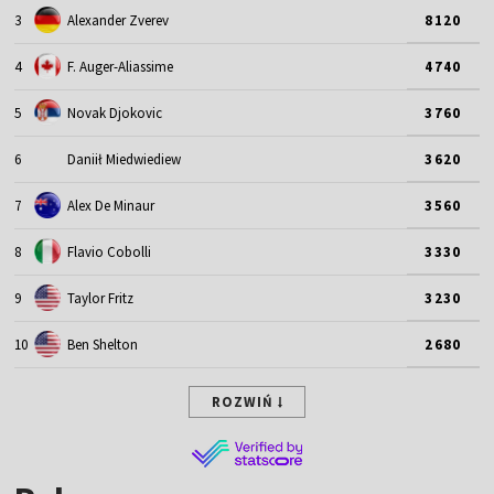
3
Alexander Zverev
8120
4
F. Auger-Aliassime
4740
5
Novak Djokovic
3760
6
Daniił Miedwiediew
3620
7
Alex De Minaur
3560
8
Flavio Cobolli
3330
9
Taylor Fritz
3230
10
Ben Shelton
2680
ROZWIŃ