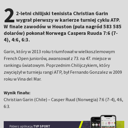
2
2-letni chilijski tenisista Christian Garin
wygrał pierwszy w karierze turniej cyklu ATP.
W finale zawodów w Houston (pula nagród 583 585
dolarów) pokonał Norwega Caspera Ruuda 7:6 (7-
4), 4:6, 6:3.
Garin, który w 2013 roku triumfował w wielkoszlemowym
French Open juniorów, awansował z 73. na 47. miejsce w
rankingu światowym. Poprzednim Chilijczykiem, który
zwyciężył w turnieju rangi ATP, był Fernando Gonzalez w 2009
roku w Vina del Mar.
Wynik finału:
Christian Garin (Chile) – Casper Ruud (Norwegia) 7:6 (7-4), 4:6,
6:3.
Pobierz aplikację
TVP SPORT