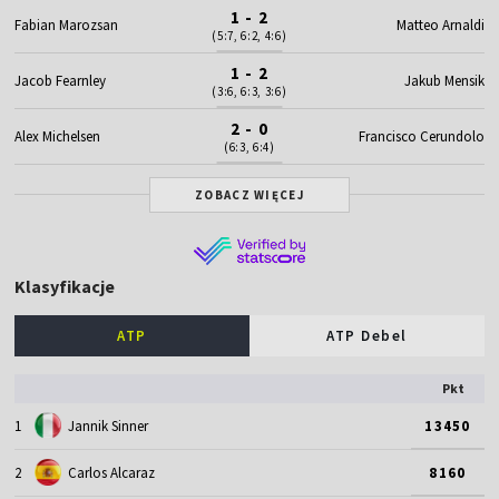
1 - 2
Fabian Marozsan
Matteo Arnaldi
(5:7, 6:2, 4:6)
1 - 2
Jacob Fearnley
Jakub Mensik
(3:6, 6:3, 3:6)
2 - 0
Alex Michelsen
Francisco Cerundolo
(6:3, 6:4)
ZOBACZ WIĘCEJ
Klasyfikacje
ATP
ATP Debel
Pkt
1
Jannik Sinner
13450
2
Carlos Alcaraz
8160