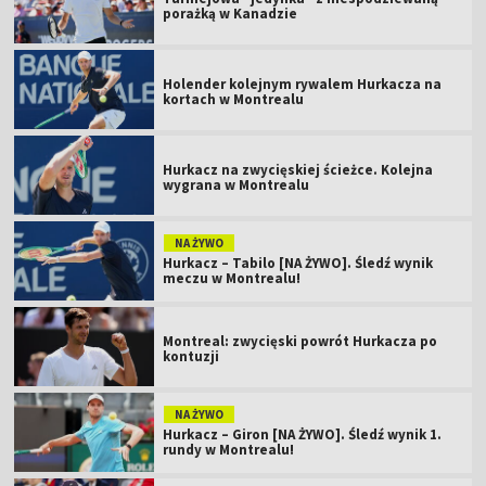
porażką w Kanadzie
Holender kolejnym rywalem Hurkacza na
kortach w Montrealu
Hurkacz na zwycięskiej ścieżce. Kolejna
wygrana w Montrealu
NA ŻYWO
Hurkacz – Tabilo [NA ŻYWO]. Śledź wynik
meczu w Montrealu!
Montreal: zwycięski powrót Hurkacza po
kontuzji
NA ŻYWO
Hurkacz – Giron [NA ŻYWO]. Śledź wynik 1.
rundy w Montrealu!