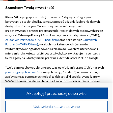
Szanujemy Twoją prywatność
Kliknij "Akceptuję i przechodzę do serwisu", aby wyrazić zgody na
korzystanie z technologii automatycznego śledzenia i zbierania danych,
TVP
dostęp do informacji na Twoim urządzeniu końcowym i ich
Abonament TVP
Regulamin TVP
przechowywanie oraz na przetwarzanie Twoich danych osobowych przez
nas, czyli Telewizję Polską S.A. w likwidacji (zwaną dalej również „TVP”),
Polityka prywatności
Sklep TVP
Zaufanych Partnerów z IAB* (1201 firm)
oraz pozostałych
Zaufanych
Partnerów TVP (93 firm)
, w celach marketingowych (w tym do
Biuro Reklamy
Moje zgody
zautomatyzowanego dopasowania reklam do Twoich zainteresowań i
mierzenia ich skuteczności) i pozostałych, które wskazujemy poniżej, a
Oferta Handlowa
Biuro reklamy
także zgody na udostępnianie przez nas identyfikatora PPID do Google.
Telegazeta ogłoszenia
Kontakt
Twoje dane osobowe zbierane podczas odwiedzania przez Ciebie naszych
Emisja w TVP
poszczególnych serwisów
zwanych dalej „Portalem”, w tym informacje
zapisywane za pomocą technologii takich jak: pliki cookie, sygnalizatory
Kanały
Rada Programowa
WWW lub innych podobnych technologii umożliwiających świadczenie
dopasowanych i bezpiecznych usług, personalizację treści oraz reklam,
Ogłoszenia przetargowe
udostępnianie funkcji mediów społecznościowych oraz analizowanie
©2026 Telewizja Polska Spółka Akcyjna w likwidacji
Akceptuję i przechodzę do serwisu
ruchu w Internecie.
Akademia Telewizyjna
Informacje o nadawcy
Twoje dane osobowe zbierane podczas odwiedzania przez Ciebie
Ustawienia zaawansowane
News
Transmisje
Wideo
Więcej
poszczególnych serwisów
na Portalu, takie jak adresy IP, identyfikatory
Centrum informacji TVP