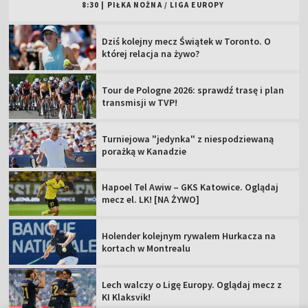
8:30
|
PIŁKA NOŻNA
/
LIGA EUROPY
Dziś kolejny mecz Świątek w Toronto. O
której relacja na żywo?
Tour de Pologne 2026: sprawdź trasę i plan
transmisji w TVP!
Turniejowa "jedynka" z niespodziewaną
porażką w Kanadzie
Hapoel Tel Awiw – GKS Katowice. Oglądaj
mecz el. LK! [NA ŻYWO]
Holender kolejnym rywalem Hurkacza na
kortach w Montrealu
Lech walczy o Ligę Europy. Oglądaj mecz z
KI Klaksvik!