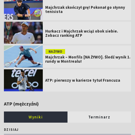
Majchrzak skończył grę! Pokonał go słynny
tenisista
Hurkacz i Majchrzak wciąż obok siebie.
Zobacz ranking ATP
NA ŻYWO
Majchrzak – Monfils [NA ŻYWO]. Śledź wynik 1.
rundy w Montrealu!
ATP: pierwszy w karierze tytuł Francuza
ATP (mężczyźni)
Wyniki
Terminarz
DZISIAJ