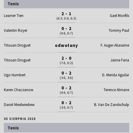
Tenis
2 - 1
Learner Tien
Gael Monfils
(6:3, 0:6, 6:3)
0 - 2
Valentin Royer
Tommy Paul
(4:6, 6:7)
odwołany
Titouan Droguet
F. Auger-Aliassime
2 - 0
Titouan Droguet
Jaime Faria
(7:6, 6:2)
0 - 2
Ugo Humbert
D. Merida Aguilar
(3:6, 3:6)
0 - 2
Karen Chaczanow
Terence Atmane
(4:6, 6:7)
0 - 2
Daniił Miedwiediew
B. Van De Zandschulp
(3:6, 6:7)
05 SIERPNIA 2026
Tenis