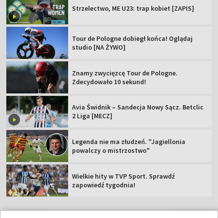
Strzelectwo, ME U23: trap kobiet [ZAPIS]
Tour de Pologne dobiegł końca! Oglądaj
studio [NA ŻYWO]
Znamy zwycięzcę Tour de Pologne.
Zdecydowało 10 sekund!
Avia Świdnik – Sandecja Nowy Sącz. Betclic
2 Liga [MECZ]
Legenda nie ma złudzeń. "Jagiellonia
powalczy o mistrzostwo"
Wielkie hity w TVP Sport. Sprawdź
zapowiedź tygodnia!