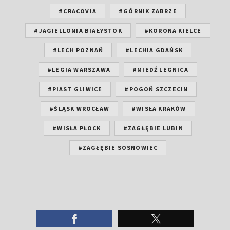
#CRACOVIA
#GÓRNIK ZABRZE
#JAGIELLONIA BIAŁYSTOK
#KORONA KIELCE
#LECH POZNAŃ
#LECHIA GDAŃSK
#LEGIA WARSZAWA
#MIEDŹ LEGNICA
#PIAST GLIWICE
#POGOŃ SZCZECIN
#ŚLĄSK WROCŁAW
#WISŁA KRAKÓW
#WISŁA PŁOCK
#ZAGŁĘBIE LUBIN
#ZAGŁĘBIE SOSNOWIEC