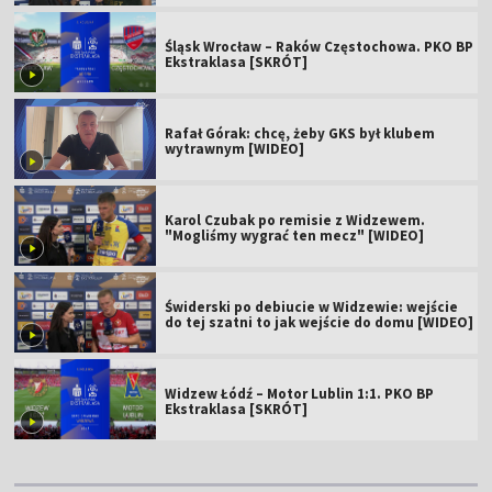
Śląsk Wrocław – Raków Częstochowa. PKO BP
Ekstraklasa [SKRÓT]
Rafał Górak: chcę, żeby GKS był klubem
wytrawnym [WIDEO]
Karol Czubak po remisie z Widzewem.
"Mogliśmy wygrać ten mecz" [WIDEO]
Świderski po debiucie w Widzewie: wejście
do tej szatni to jak wejście do domu [WIDEO]
Widzew Łódź – Motor Lublin 1:1. PKO BP
Ekstraklasa [SKRÓT]