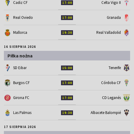
Cadiz CF
Celta Vigo II
17:00
Real Oviedo
Granada
17:00
Mallorca
Real Valladolid
19:30
16 SIERPNIA 2026
Piłka nożna
SD Eibar
Tenerife
15:00
Burgos CF
Córdoba CF
17:00
Girona FC
CD Leganés
17:00
Las Palmas
Albacete Balompié
19:30
17 SIERPNIA 2026