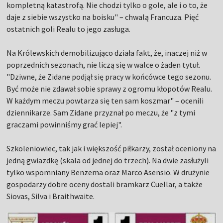
kompletną katastrofą. Nie chodzi tylko o gole, ale i o to, że
daje z siebie wszystko na boisku" – chwalą Francuza. Pięć
ostatnich goli Realu to jego zasługa.
Na Królewskich demobilizująco działa fakt, że, inaczej niż w
poprzednich sezonach, nie liczą się w walce o żaden tytuł.
"Dziwne, że Zidane podjął się pracy w końcówce tego sezonu.
Być może nie zdawał sobie sprawy z ogromu kłopotów Realu.
W każdym meczu powtarza się ten sam koszmar" – ocenili
dziennikarze. Sam Zidane przyznał po meczu, że "z tymi
graczami powinniśmy grać lepiej".
Szkoleniowiec, tak jak i większość piłkarzy, został oceniony na
jedną gwiazdkę (skala od jednej do trzech). Na dwie zasłużyli
tylko wspomniany Benzema oraz Marco Asensio. W drużynie
gospodarzy dobre oceny dostali bramkarz Cuellar, a także
Siovas, Silva i Braithwaite.