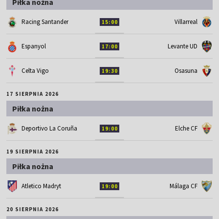
Piłka nożna
Racing Santander
Villarreal
15:00
Espanyol
Levante UD
17:00
Celta Vigo
Osasuna
19:30
17 SIERPNIA 2026
Piłka nożna
Deportivo La Coruña
Elche CF
19:00
19 SIERPNIA 2026
Piłka nożna
Atletico Madryt
Málaga CF
19:00
20 SIERPNIA 2026