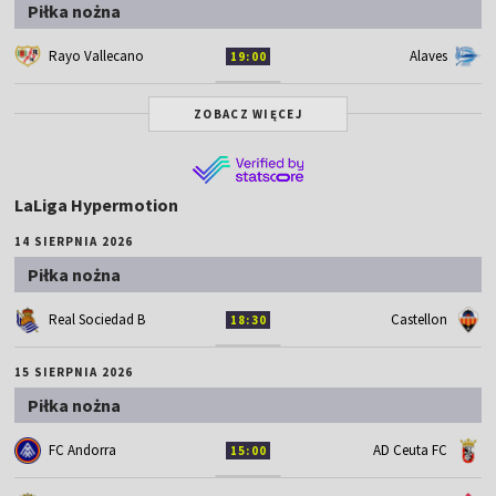
Piłka nożna
Rayo Vallecano
Alaves
19:00
ZOBACZ WIĘCEJ
LaLiga Hypermotion
14 SIERPNIA 2026
Piłka nożna
Real Sociedad B
Castellon
18:30
15 SIERPNIA 2026
Piłka nożna
FC Andorra
AD Ceuta FC
15:00