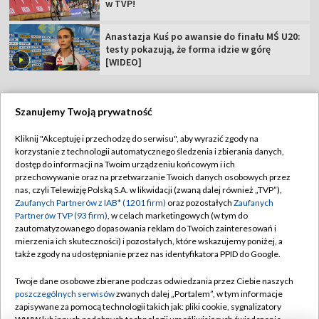
w TVP!
Anastazja Kuś po awansie do finału MŚ U20:
testy pokazują, że forma idzie w górę
[WIDEO]
Szanujemy Twoją prywatność
TVP
Kliknij "Akceptuję i przechodzę do serwisu", aby wyrazić zgody na
korzystanie z technologii automatycznego śledzenia i zbierania danych,
Abonament TVP
Regulamin TVP
dostęp do informacji na Twoim urządzeniu końcowym i ich
przechowywanie oraz na przetwarzanie Twoich danych osobowych przez
Polityka prywatności
Sklep TVP
nas, czyli Telewizję Polską S.A. w likwidacji (zwaną dalej również „TVP”),
Biuro Reklamy
Moje zgody
Zaufanych Partnerów z IAB* (1201 firm)
oraz pozostałych
Zaufanych
Partnerów TVP (93 firm)
, w celach marketingowych (w tym do
Oferta Handlowa
Biuro reklamy
zautomatyzowanego dopasowania reklam do Twoich zainteresowań i
mierzenia ich skuteczności) i pozostałych, które wskazujemy poniżej, a
Telegazeta ogłoszenia
Kontakt
także zgody na udostępnianie przez nas identyfikatora PPID do Google.
Emisja w TVP
Twoje dane osobowe zbierane podczas odwiedzania przez Ciebie naszych
Kanały
Rada Programowa
poszczególnych serwisów
zwanych dalej „Portalem”, w tym informacje
zapisywane za pomocą technologii takich jak: pliki cookie, sygnalizatory
Ogłoszenia przetargowe