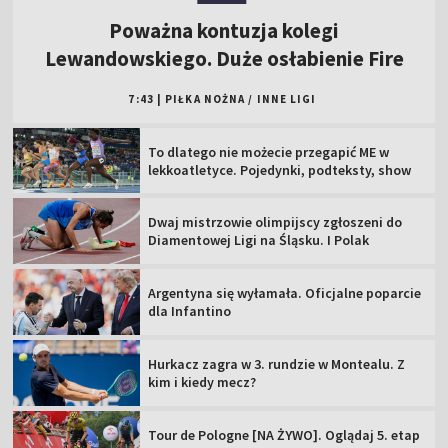
Poważna kontuzja kolegi
Lewandowskiego. Duże osłabienie Fire
7:43
|
PIŁKA NOŻNA
/
INNE LIGI
To dlatego nie możecie przegapić ME w
lekkoatletyce. Pojedynki, podteksty, show
Dwaj mistrzowie olimpijscy zgłoszeni do
Diamentowej Ligi na Śląsku. I Polak
Argentyna się wyłamała. Oficjalne poparcie
dla Infantino
Hurkacz zagra w 3. rundzie w Montealu. Z
kim i kiedy mecz?
Tour de Pologne [NA ŻYWO]. Oglądaj 5. etap