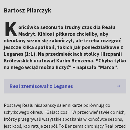
Bartosz Pilarczyk
K
ońcówka sezonu to trudny czas dla Realu
Madryt. Kibice i piłkarze chcieliby, aby
nieudany sezon się zakończył, ale trzeba rozegrać
jeszcze kilka spotkań, takich jak poniedziałkowe z
Leganes (1:1). Na przedmieściach stolicy Hiszpanii
Królewskich uratował Karim Benzema. "Chyba tylko
na niego wciąż można liczyć" – napisała "Marca".
Real zremisował z Leganes
Postawę Realu hiszpańscy dziennikarze porównują do
schyłkowego okresu "Galacticos". "W przeciwieństwie do nich,
którzy przegrywali wszystkie spotkania w końcówce sezonu,
jest ktoś, kto ratuje zespół. To Benzema chroniący Real przed