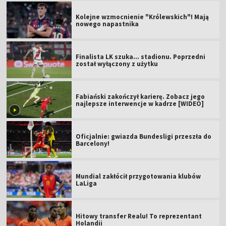
Kolejne wzmocnienie "Królewskich"! Mają
nowego napastnika
Finalista LK szuka... stadionu. Poprzedni
został wyłączony z użytku
Fabiański zakończył karierę. Zobacz jego
najlepsze interwencje w kadrze [WIDEO]
Oficjalnie: gwiazda Bundesligi przeszła do
Barcelony!
Mundial zakłócił przygotowania klubów
LaLiga
Hitowy transfer Realu! To reprezentant
Holandii