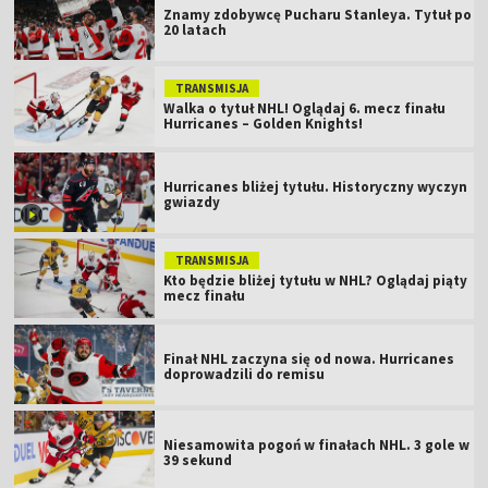
Znamy zdobywcę Pucharu Stanleya. Tytuł po
20 latach
TRANSMISJA
Walka o tytuł NHL! Oglądaj 6. mecz finału
Hurricanes – Golden Knights!
Hurricanes bliżej tytułu. Historyczny wyczyn
gwiazdy
TRANSMISJA
Kto będzie bliżej tytułu w NHL? Oglądaj piąty
mecz finału
Finał NHL zaczyna się od nowa. Hurricanes
doprowadzili do remisu
Niesamowita pogoń w finałach NHL. 3 gole w
39 sekund