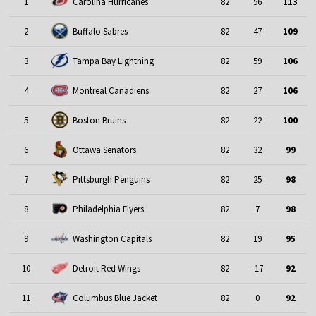
1
Carolina Hurricanes
82
56
113
2
Buffalo Sabres
82
47
109
3
Tampa Bay Lightning
82
59
106
4
Montreal Canadiens
82
27
106
5
Boston Bruins
82
22
100
6
Ottawa Senators
82
32
99
7
Pittsburgh Penguins
82
25
98
8
Philadelphia Flyers
82
7
98
9
Washington Capitals
82
19
95
10
Detroit Red Wings
82
-17
92
11
Columbus Blue Jacket
82
0
92