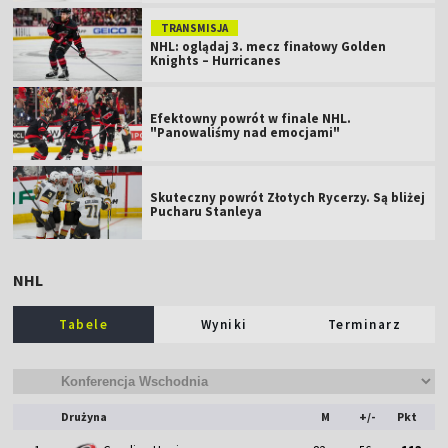
TRANSMISJA
NHL: oglądaj 3. mecz finałowy Golden
Knights – Hurricanes
Efektowny powrót w finale NHL.
"Panowaliśmy nad emocjami"
Skuteczny powrót Złotych Rycerzy. Są bliżej
Pucharu Stanleya
NHL
Tabele
Wyniki
Terminarz
Drużyna
M
+/-
Pkt