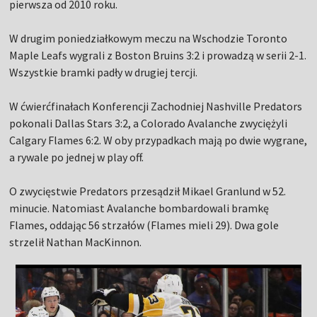
pierwsza od 2010 roku.
W drugim poniedziałkowym meczu na Wschodzie Toronto
Maple Leafs wygrali z Boston Bruins 3:2 i prowadzą w serii 2-1.
Wszystkie bramki padły w drugiej tercji.
W ćwierćfinałach Konferencji Zachodniej Nashville Predators
pokonali Dallas Stars 3:2, a Colorado Avalanche zwyciężyli
Calgary Flames 6:2. W oby przypadkach mają po dwie wygrane,
a rywale po jednej w play off.
O zwycięstwie Predators przesądził Mikael Granlund w 52.
minucie. Natomiast Avalanche bombardowali bramkę
Flames, oddając 56 strzałów (Flames mieli 29). Dwa gole
strzelił Nathan MacKinnon.