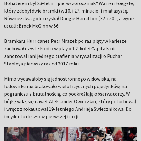
Bohaterem był 23-letni "pierwszoroczniak" Warren Foegele,
który zdobył dwie bramki (w 10. i 27. minucie) i miał asystę.
Również dwa gole uzyskał Dougie Hamilton (32. i 50.), a wynik
ustalił Brock McGinn w 56.
Bramkarz Hurricanes Petr Mrazek po raz piąty w karierze
zachował czyste konto w play off. Z kolei Capitals nie
zanotowali ani jednego trafienia w rywalizacji o Puchar
Stanleya pierwszy raz od 2017 roku.
Mimo wydawałoby się jednostronnego widowiska, na
lodowisku nie brakowało wielu fizycznych pojedynków, na
pograniczu z brutalnością, co podkreślają obserwatorzy. W
bójkę wdał się nawet Aleksander Owieczkin, który poturbował
i wręcz znokautował 19-letniego Andrieja Swiecznikowa. Do
incydentu doszło w pierwszej tercji.