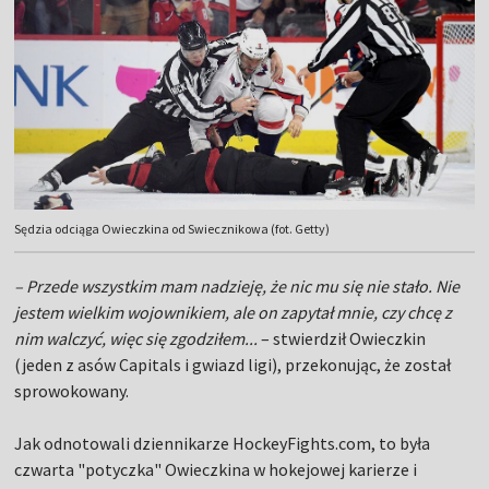
Sędzia odciąga Owieczkina od Swiecznikowa (fot. Getty)
– Przede wszystkim mam nadzieję, że nic mu się nie stało. Nie
jestem wielkim wojownikiem, ale on zapytał mnie, czy chcę z
nim walczyć, więc się zgodziłem...
– stwierdził Owieczkin
(jeden z asów Capitals i gwiazd ligi), przekonując, że został
sprowokowany.
Jak odnotowali dziennikarze HockeyFights.com, to była
czwarta "potyczka" Owieczkina w hokejowej karierze i