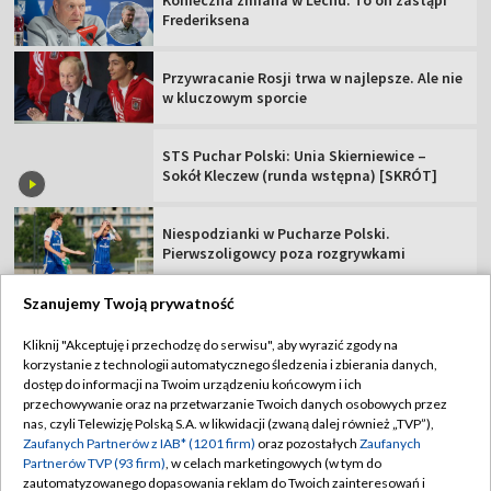
Konieczna zmiana w Lechu. To on zastąpi
Frederiksena
Przywracanie Rosji trwa w najlepsze. Ale nie
w kluczowym sporcie
STS Puchar Polski: Unia Skierniewice –
Sokół Kleczew (runda wstępna) [SKRÓT]
Niespodzianki w Pucharze Polski.
Pierwszoligowcy poza rozgrywkami
Szanujemy Twoją prywatność
Kliknij "Akceptuję i przechodzę do serwisu", aby wyrazić zgody na
korzystanie z technologii automatycznego śledzenia i zbierania danych,
TVP
dostęp do informacji na Twoim urządzeniu końcowym i ich
Abonament TVP
Regulamin TVP
przechowywanie oraz na przetwarzanie Twoich danych osobowych przez
nas, czyli Telewizję Polską S.A. w likwidacji (zwaną dalej również „TVP”),
Polityka prywatności
Sklep TVP
Zaufanych Partnerów z IAB* (1201 firm)
oraz pozostałych
Zaufanych
Partnerów TVP (93 firm)
, w celach marketingowych (w tym do
Biuro Reklamy
Moje zgody
zautomatyzowanego dopasowania reklam do Twoich zainteresowań i