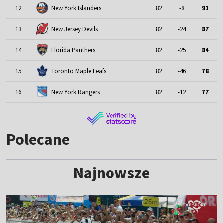
12
New York Islanders
82
-8
91
13
New Jersey Devils
82
-24
87
14
Florida Panthers
82
-25
84
15
Toronto Maple Leafs
82
-46
78
16
New York Rangers
82
-12
77
Polecane
Najnowsze