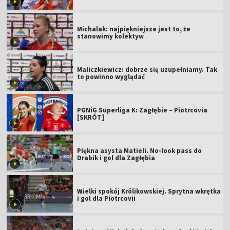
Michalak: najpiękniejsze jest to, że
stanowimy kolektyw
Maliczkiewicz: dobrze się uzupełniamy. Tak
to powinno wyglądać
PGNiG Superliga K: Zagłębie – Piotrcovia
[SKRÓT]
Piękna asysta Matieli. No-look pass do
Drabik i gol dla Zagłębia
Wielki spokój Królikowskiej. Sprytna wkrętka
i gol dla Piotrcovii