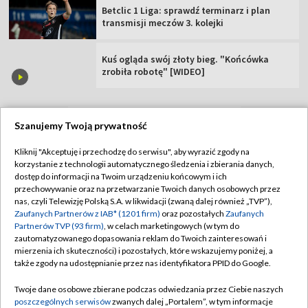
Betclic 1 Liga: sprawdź terminarz i plan
transmisji meczów 3. kolejki
Kuś ogląda swój złoty bieg. "Końcówka
zrobiła robotę" [WIDEO]
Szanujemy Twoją prywatność
TVP
Kliknij "Akceptuję i przechodzę do serwisu", aby wyrazić zgody na
korzystanie z technologii automatycznego śledzenia i zbierania danych,
Abonament TVP
Regulamin TVP
dostęp do informacji na Twoim urządzeniu końcowym i ich
Polityka prywatności
Sklep TVP
przechowywanie oraz na przetwarzanie Twoich danych osobowych przez
nas, czyli Telewizję Polską S.A. w likwidacji (zwaną dalej również „TVP”),
Biuro Reklamy
Moje zgody
Zaufanych Partnerów z IAB* (1201 firm)
oraz pozostałych
Zaufanych
Partnerów TVP (93 firm)
, w celach marketingowych (w tym do
Oferta Handlowa
Biuro reklamy
zautomatyzowanego dopasowania reklam do Twoich zainteresowań i
mierzenia ich skuteczności) i pozostałych, które wskazujemy poniżej, a
Telegazeta ogłoszenia
Kontakt
także zgody na udostępnianie przez nas identyfikatora PPID do Google.
Emisja w TVP
Twoje dane osobowe zbierane podczas odwiedzania przez Ciebie naszych
Kanały
Rada Programowa
poszczególnych serwisów
zwanych dalej „Portalem”, w tym informacje